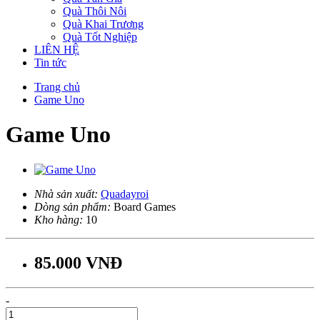
Quà Thôi Nôi
Quà Khai Trương
Quà Tốt Nghiệp
LIÊN HỆ
Tin tức
Trang chủ
Game Uno
Game Uno
Nhà sản xuất:
Quadayroi
Dòng sản phẩm:
Board Games
Kho hàng:
10
85.000 VNĐ
-