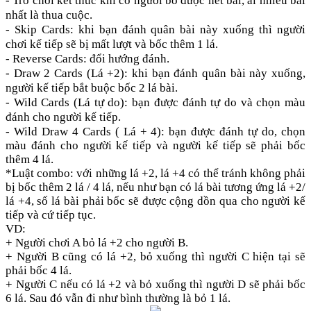
- Trò chơi kết thúc khi có người bỏ được hết bài, ai nhiều bài
nhất là thua cuộc.
- Skip Cards: khi bạn đánh quân bài này xuống thì người
chơi kế tiếp sẽ bị mất lượt và bốc thêm 1 lá.
- Reverse Cards: đổi hướng đánh.
- Draw 2 Cards (Lá +2): khi bạn đánh quân bài này xuống,
người kế tiếp bắt buộc bốc 2 lá bài.
- Wild Cards (Lá tự do): bạn được đánh tự do và chọn màu
đánh cho người kế tiếp.
- Wild Draw 4 Cards ( Lá + 4): bạn được đánh tự do, chọn
màu đánh cho người kế tiếp và người kế tiếp sẽ phải bốc
thêm 4 lá.
*Luật combo: với những lá +2, lá +4 có thể tránh không phải
bị bốc thêm 2 lá / 4 lá, nếu như bạn có lá bài tương ứng lá +2/
lá +4, số lá bài phải bốc sẽ được cộng dồn qua cho người kế
tiếp và cứ tiếp tục.
VD:
+ Người chơi A bỏ lá +2 cho người B.
+ Người B cũng có lá +2, bỏ xuống thì người C hiện tại sẽ
phải bốc 4 lá.
+ Người C nếu có lá +2 và bỏ xuống thì người D sẽ phải bốc
6 lá. Sau đó vẫn đi như bình thường là bỏ 1 lá.