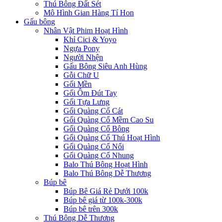
Thú Bông Đất Sét
Mô Hình Gian Hàng Tí Hon
Gấu bông
Nhân Vật Phim Hoạt Hình
Khỉ Cici & Yoyo
Ngựa Pony
Người Nhện
Gấu Bông Siêu Anh Hùng
Gỗi Chữ U
Gối Mền
Gối Ôm Đút Tay
Gối Tựa Lưng
Gối Quàng Cổ Cát
Gối Quàng Cổ Mềm Cao Su
Gối Quàng Cổ Bông
Gối Quàng Cổ Thú Hoạt Hình
Gối Quàng Cổ Nổi
Gối Quàng Cổ Nhung
Balo Thú Bông Hoạt Hình
Balo Thú Bông Dễ Thương
Búp bê
Búp Bê Giá Rẻ Dưới 100k
Búp bê giá từ 100k-300k
Búp bê trên 300k
Thú Bông Dễ Thương