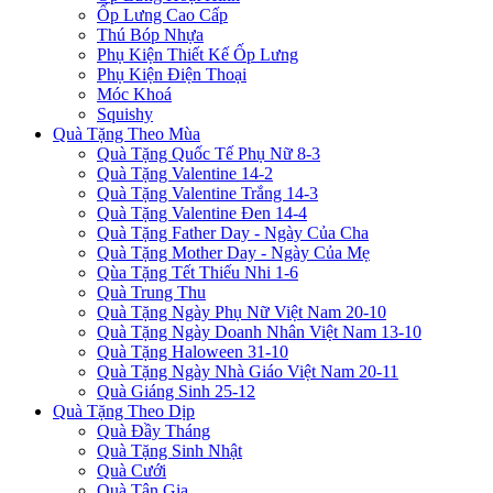
Ốp Lưng Cao Cấp
Thú Bóp Nhựa
Phụ Kiện Thiết Kế Ốp Lưng
Phụ Kiện Điện Thoại
Móc Khoá
Squishy
Quà Tặng Theo Mùa
Quà Tặng Quốc Tế Phụ Nữ 8-3
Quà Tặng Valentine 14-2
Quà Tặng Valentine Trắng 14-3
Quà Tặng Valentine Đen 14-4
Quà Tặng Father Day - Ngày Của Cha
Quà Tặng Mother Day - Ngày Của Mẹ
Qùa Tặng Tết Thiếu Nhi 1-6
Quà Trung Thu
Quà Tặng Ngày Phụ Nữ Việt Nam 20-10
Quà Tặng Ngày Doanh Nhân Việt Nam 13-10
Quà Tặng Haloween 31-10
Quà Tặng Ngày Nhà Giáo Việt Nam 20-11
Quà Giáng Sinh 25-12
Quà Tặng Theo Dịp
Quà Đầy Tháng
Quà Tặng Sinh Nhật
Quà Cưới
Quà Tân Gia