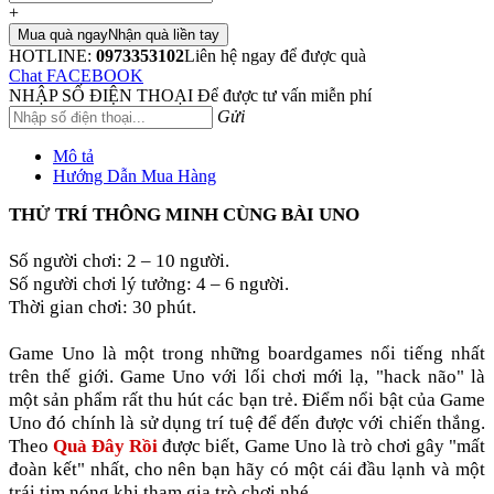
+
Mua quà ngay
Nhận quà liền tay
HOTLINE:
0973353102
Liên hệ ngay để được quà
Chat FACEBOOK
NHẬP SỐ ĐIỆN THOẠI
Để được tư vấn miễn phí
Gửi
Mô tả
Hướng Dẫn Mua Hàng
THỬ TRÍ THÔNG MINH CÙNG BÀI UNO
Số người chơi: 2 – 10 người.
Số người chơi lý tưởng: 4 – 6 người.
Thời gian chơi: 30 phút.
Game Uno là một trong những boardgames nổi tiếng nhất
trên thế giới. Game Uno với lối chơi mới lạ, "hack não" là
một sản phẩm rất thu hút các bạn trẻ. Điểm nổi bật của Game
Uno đó chính là sử dụng trí tuệ để đến được với chiến thắng.
Theo
Quà Đây Rồi
được biết, Game Uno là trò chơi gây "mất
đoàn kết" nhất, cho nên bạn hãy có một cái đầu lạnh và một
trái tim nóng khi tham gia trò chơi nhé.