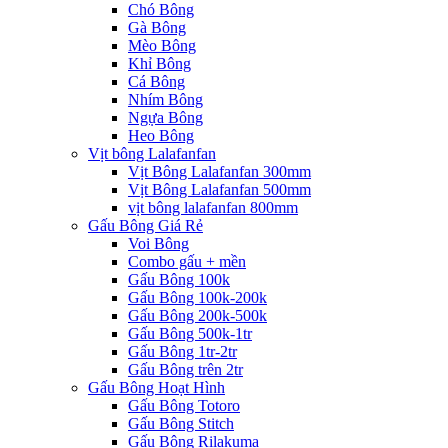
Chó Bông
Gà Bông
Mèo Bông
Khỉ Bông
Cá Bông
Nhím Bông
Ngựa Bông
Heo Bông
Vịt bông Lalafanfan
Vịt Bông Lalafanfan 300mm
Vịt Bông Lalafanfan 500mm
vịt bông lalafanfan 800mm
Gấu Bông Giá Rẻ
Voi Bông
Combo gấu + mền
Gấu Bông 100k
Gấu Bông 100k-200k
Gấu Bông 200k-500k
Gấu Bông 500k-1tr
Gấu Bông 1tr-2tr
Gấu Bông trên 2tr
Gấu Bông Hoạt Hình
Gấu Bông Totoro
Gấu Bông Stitch
Gấu Bông Rilakuma