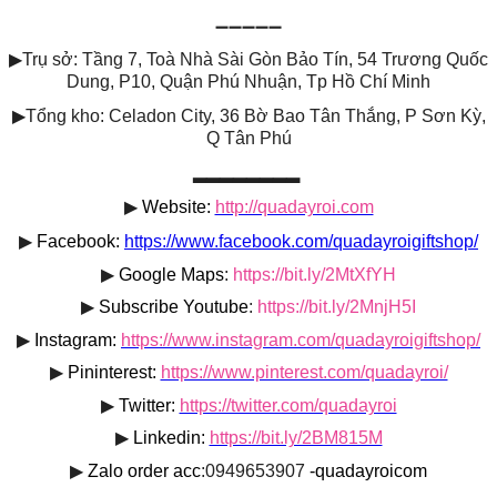
➖➖➖➖➖
▶
Trụ sở: Tầng 7, Toà Nhà Sài Gòn Bảo Tín, 54 Trương Quốc
Dung, P10, Quận Phú Nhuận, Tp Hồ Chí Minh
▶
Tổng kho: Celadon City, 36 Bờ Bao Tân Thắng, P Sơn Kỳ,
Q Tân Phú
▂▂▂▂▂▂▂▂
▶
Website:
http://quadayroi.com
▶
Facebook:
https://www.facebook.com/quadayroigiftshop/
▶
Google Maps
:
https://bit.ly/2MtXfYH
▶
Subscribe Youtube
:
https://bit.ly/2MnjH5I
▶
Instagram:
https://www.instagram.com/quadayroigiftshop/
▶
Pininterest:
https://www.pinterest.com/quadayroi/
▶
Twitter:
https://twitter.com/quadayroi
▶
Linkedin:
https://bit.ly/2BM815M
▶
Zalo order acc
:0949653907
-quadayroicom