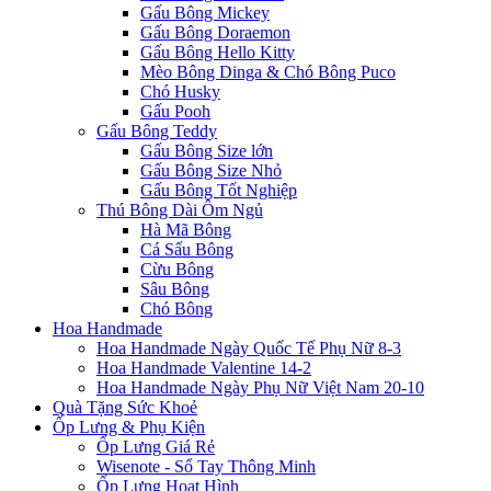
Gấu Bông Mickey
Gấu Bông Doraemon
Gấu Bông Hello Kitty
Mèo Bông Dinga & Chó Bông Puco
Chó Husky
Gấu Pooh
Gấu Bông Teddy
Gấu Bông Size lớn
Gấu Bông Size Nhỏ
Gấu Bông Tốt Nghiệp
Thú Bông Dài Ôm Ngủ
Hà Mã Bông
Cá Sấu Bông
Cừu Bông
Sâu Bông
Chó Bông
Hoa Handmade
Hoa Handmade Ngày Quốc Tế Phụ Nữ 8-3
Hoa Handmade Valentine 14-2
Hoa Handmade Ngày Phụ Nữ Việt Nam 20-10
Quà Tặng Sức Khoẻ
Ốp Lưng & Phụ Kiện
Ốp Lưng Giá Rẻ
Wisenote - Sổ Tay Thông Minh
Ốp Lưng Hoạt Hình