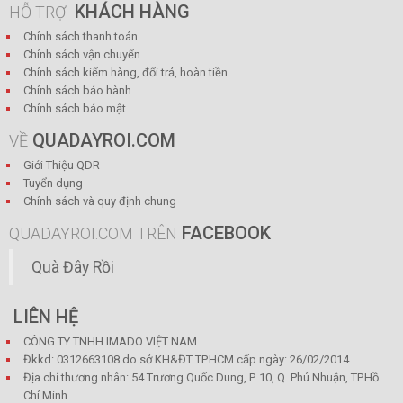
KHÁCH HÀNG
HỖ TRỢ
Chính sách thanh toán
Chính sách vận chuyển
Chính sách kiểm hàng, đổi trả, hoàn tiền
Chính sách bảo hành
Chính sách bảo mật
QUADAYROI.COM
VỀ
Giới Thiệu QDR
Tuyển dụng
Chính sách và quy định chung
FACEBOOK
QUADAYROI.COM TRÊN
Quà Đây Rồi
LIÊN HỆ
CÔNG TY TNHH IMADO VIỆT NAM
Đkkd: 0312663108 do sở KH&ĐT TP.HCM cấp ngày: 26/02/2014
Địa chỉ thương nhân: 54 Trương Quốc Dung, P. 10, Q. Phú Nhuận, TP.Hồ
Chí Minh