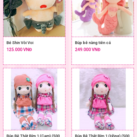
Bé Shin Vòi Voi
Búp bê nàng tiên cá
125.000 VNĐ
249.000 VNĐ
Búp Bê Thắt Bím 1 (Cam) (500
Búp Bê Thắt Bím 1 (Hồng) (500