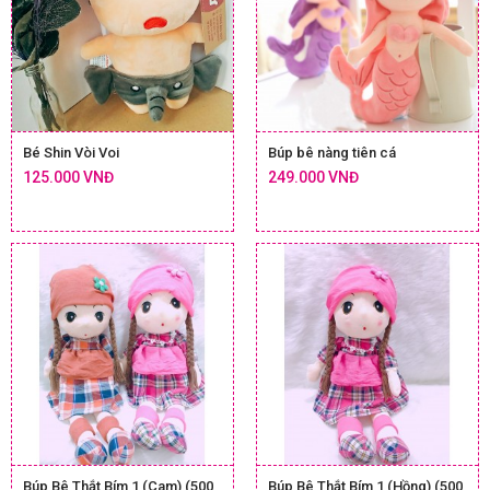
Bé Shin Vòi Voi
Búp bê nàng tiên cá
125.000 VNĐ
249.000 VNĐ
Búp Bê Thắt Bím 1 (Cam) (500
Búp Bê Thắt Bím 1 (Hồng) (500