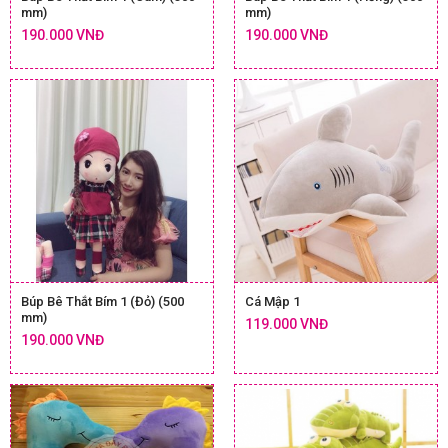
mm)
mm)
190.000 VNĐ
190.000 VNĐ
Búp Bê Thắt Bím 1 (Đỏ) (500
Cá Mập 1
mm)
119.000 VNĐ
190.000 VNĐ