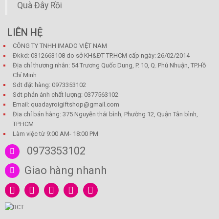
Quà Đây Rồi
LIÊN HỆ
CÔNG TY TNHH IMADO VIỆT NAM
Đkkd: 0312663108 do sở KH&ĐT TP.HCM cấp ngày: 26/02/2014
Địa chỉ thương nhân: 54 Trương Quốc Dung, P. 10, Q. Phú Nhuận, TP.Hồ
Chí Minh
Sdt đặt hàng: 0973353102
Sdt phản ánh chất lượng: 0377563102
Email: quadayroigiftshop@gmail.com
Địa chỉ bán hàng: 375 Nguyễn thái bình, Phường 12, Quận Tân bình,
TP.HCM
Làm việc từ 9:00 AM- 18:00 PM
0973353102
Giao hàng nhanh