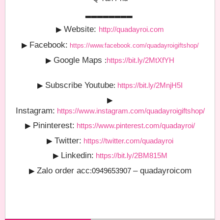
▂▂▂▂▂▂▂▂
Website:
▶
http://quadayroi.com
Facebook:
▶
https://www.facebook.com/quadayroigiftshop/
Google Maps
▶
:
https://bit.ly/2MtXfYH
Subscribe Youtube
▶
:
https://bit.ly/2MnjH5I
▶
Instagram:
https://www.instagram.com/quadayroigiftshop/
Pininterest:
▶
https://www.pinterest.com/quadayroi/
Twitter:
▶
https://twitter.com/quadayroi
Linkedin:
▶
https://bit.ly/2BM815M
Zalo order acc
– quadayroicom
▶
:0949653907