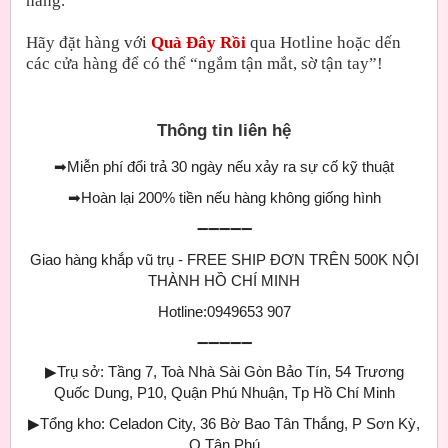
hàng.
Hãy đặt hàng với
Quà Đây Rồi
qua Hotline hoặc dến
các cửa hàng để có thể “ngắm tận mắt, sờ tận tay”!
Thông tin liên hệ
➡
Miễn phí đổi trả 30 ngày nếu xảy ra sự cố kỹ thuật
➡
Hoàn lại 200% tiền nếu hàng không giống hình
➖➖➖➖➖
Giao hàng khắp vũ trụ - FREE SHIP ĐƠN TRÊN 500K NỘI
THÀNH HỒ CHÍ MINH
Hotline:0949653 907
➖➖➖➖➖
▶
Trụ sở: Tầng 7, Toà Nhà Sài Gòn Bảo Tín, 54 Trương
Quốc Dung, P10, Quận Phú Nhuận, Tp Hồ Chí Minh
▶
Tổng kho: Celadon City, 36 Bờ Bao Tân Thắng, P Sơn Kỳ,
Q Tân Phú