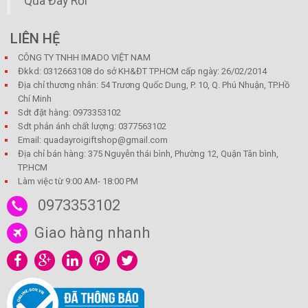
Quà Đây Rồi
LIÊN HỆ
CÔNG TY TNHH IMADO VIỆT NAM
Đkkd: 0312663108 do sở KH&ĐT TP.HCM cấp ngày: 26/02/2014
Địa chỉ thương nhân: 54 Trương Quốc Dung, P. 10, Q. Phú Nhuận, TP.Hồ
Chí Minh
Sdt đặt hàng: 0973353102
Sdt phản ánh chất lượng: 0377563102
Email: quadayroigiftshop@gmail.com
Địa chỉ bán hàng: 375 Nguyễn thái bình, Phường 12, Quận Tân bình,
TP.HCM
Làm việc từ 9:00 AM- 18:00 PM
0973353102
Giao hàng nhanh