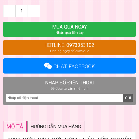
MUA QUÀ NGAY
Nhận quà liền tay
HOTLINE:
0973353102
Liên hệ ngay để được quà
CHAT FACEBOOK
NHẬP SỐ ĐIỆN THOẠI
Để được tư vấn miễn phí
GỬI
MÔ TẢ
HƯỚNG DẪN MUA HÀNG