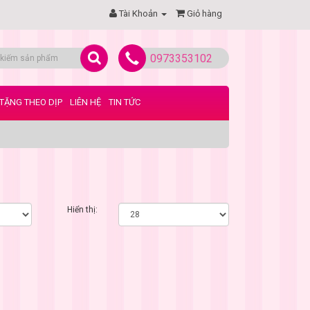
Tài Khoản
Giỏ hàng
0973353102
TẶNG THEO DỊP
LIÊN HỆ
TIN TỨC
Hiển thị: