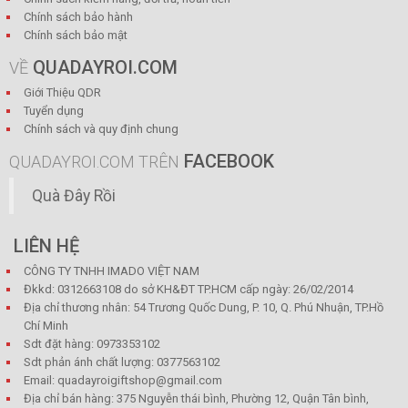
Chính sách bảo hành
Chính sách bảo mật
QUADAYROI.COM
VỀ
Giới Thiệu QDR
Tuyển dụng
Chính sách và quy định chung
FACEBOOK
QUADAYROI.COM TRÊN
Quà Đây Rồi
LIÊN HỆ
CÔNG TY TNHH IMADO VIỆT NAM
Đkkd: 0312663108 do sở KH&ĐT TP.HCM cấp ngày: 26/02/2014
Địa chỉ thương nhân: 54 Trương Quốc Dung, P. 10, Q. Phú Nhuận, TP.Hồ
Chí Minh
Sdt đặt hàng: 0973353102
Sdt phản ánh chất lượng: 0377563102
Email: quadayroigiftshop@gmail.com
Địa chỉ bán hàng: 375 Nguyễn thái bình, Phường 12, Quận Tân bình,