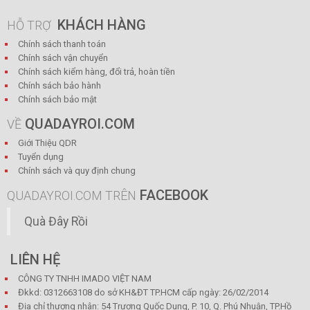
KHÁCH HÀNG
HỖ TRỢ
Chính sách thanh toán
Chính sách vận chuyển
Chính sách kiểm hàng, đổi trả, hoàn tiền
Chính sách bảo hành
Chính sách bảo mật
QUADAYROI.COM
VỀ
Giới Thiệu QDR
Tuyển dụng
Chính sách và quy định chung
FACEBOOK
QUADAYROI.COM TRÊN
Quà Đây Rồi
LIÊN HỆ
CÔNG TY TNHH IMADO VIỆT NAM
Đkkd: 0312663108 do sở KH&ĐT TP.HCM cấp ngày: 26/02/2014
Địa chỉ thương nhân: 54 Trương Quốc Dung, P. 10, Q. Phú Nhuận, TP.Hồ