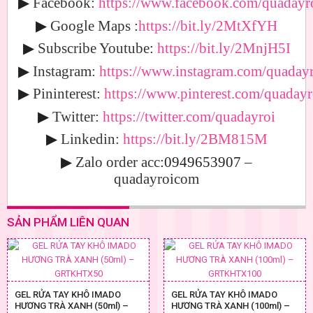
▶
Facebook:
https://www.facebook.com/quadayro
▶
Google Maps
:
https://bit.ly/2MtXfYH
▶
Subscribe Youtube
:
https://bit.ly/2MnjH5I
▶
Instagram:
https://www.instagram.com/quadayr
▶
Pininterest:
https://www.pinterest.com/quadayr
▶
Twitter:
https://twitter.com/quadayroi
▶
Linkedin:
https://bit.ly/2BM815M
▶
Zalo order acc
:0949653907
–
quadayroicom
SẢN PHẨM LIÊN QUAN
GEL RỬA TAY KHÔ IMADO
GEL RỬA TAY KHÔ IMADO
HƯƠNG TRÀ XANH (50ml) –
HƯƠNG TRÀ XANH (100ml) –