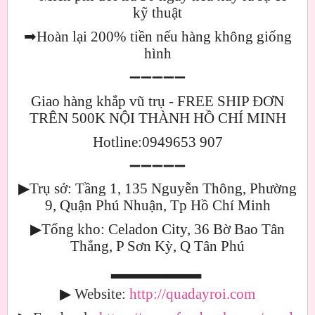
kỹ thuật
➡
Hoàn lại 200% tiền nếu hàng không giống
hình
➖➖➖➖➖
Giao hàng khắp vũ trụ - FREE SHIP ĐƠN
TRÊN 500K NỘI THÀNH HỒ CHÍ MINH
Hotline:0949653 907
➖➖➖➖➖
▶
Trụ sở: Tầng 1, 135 Nguyễn Thông, Phường
9, Quận Phú Nhuận, Tp Hồ Chí Minh
▶
Tổng kho: Celadon City, 36 Bờ Bao Tân
Thắng, P Sơn Kỳ, Q Tân Phú
▂▂▂▂▂▂▂▂
▶
Website:
http://quadayroi.com