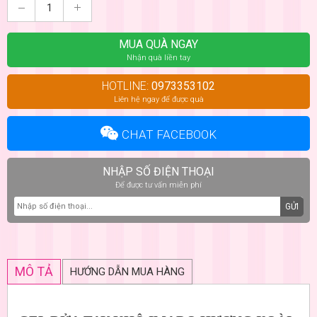
MUA QUÀ NGAY
Nhận quà liền tay
HOTLINE:
0973353102
Liên hệ ngay để được quà
CHAT FACEBOOK
NHẬP SỐ ĐIỆN THOẠI
Để được tư vấn miễn phí
GỬI
MÔ TẢ
HƯỚNG DẪN MUA HÀNG