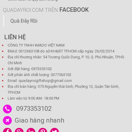
FACEBOOK
QUADAYROI.COM TRÊN
Quà Đây Rồi
LIÊN HỆ
CÔNG TY TNHH IMADO VIỆT NAM
Đkkd: 0312663108 do sở KH&ĐT TP.HCM cấp ngày: 26/02/2014
Địa chỉ thương nhân: 54 Trương Quốc Dung, P. 10, Q. Phú Nhuận, TP.Hồ
Chí Minh
Sdt đặt hàng: 0973353102
Sdt phản ánh chất lượng: 0377563102
Email: quadayroigiftshop@gmail.com
Địa chỉ bán hàng: 375 Nguyễn thái bình, Phường 12, Quận Tân bình,
TP.HCM
Làm việc từ 9:00 AM- 18:00 PM
0973353102
Giao hàng nhanh