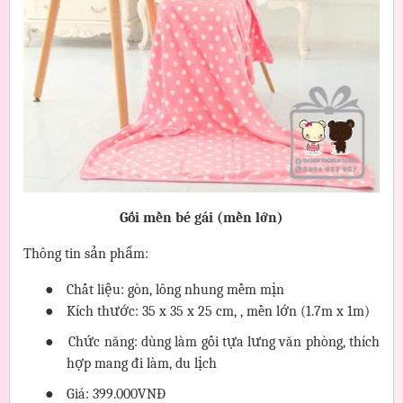
Gối mền bé gái (mền lớn)
Thông tin sản phẩm:
●
Chất liệu: gòn, lông nhung mềm mịn
●
Kích thước: 35 x 35 x 25 cm, , mền lớn (1.7m x 1m)
●
Chức năng: dùng làm gối tựa lưng văn phòng, thích
hợp mang đi làm, du lịch
●
Giá: 399.000VNĐ