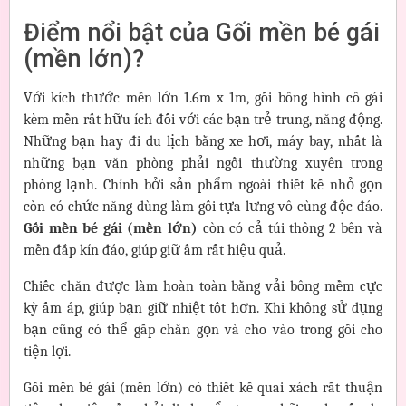
Điểm nổi bật của Gối mền bé gái
(mền lớn)?
Với kích thước mền lớn 1.6m x 1m, gối bông hình cô gái
kèm mền rất hữu ích đối với các bạn trẻ trung, năng động.
Những bạn hay đi du lịch bằng xe hơi, máy bay, nhất là
những bạn văn phòng phải ngồi thường xuyên trong
phòng lạnh. Chính bởi sản phẩm ngoài thiết kế nhỏ gọn
còn có chức năng dùng làm gối tựa lưng vô cùng độc đáo.
Gối mền bé gái (mền lớn)
còn có cả túi thông 2 bên và
mền đắp kín đáo, giúp giữ ấm rất hiệu quả.
Chiếc chăn được làm hoàn toàn bằng vải bông mềm cực
kỳ ấm áp, giúp bạn giữ nhiệt tốt hơn. Khi không sử dụng
bạn cũng có thể gấp chăn gọn và cho vào trong gối cho
tiện lợi.
Gối mền bé gái (mền lớn) có thiết kế quai xách rất thuận