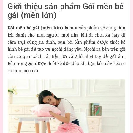
Giới thiệu sản phẩm Gối mền bé
gái (mền lớn)
Gối mền bé gái (mền lớn)
là một sản phẩm vô cùng tiện
ích dành cho mọi người, mọi nhà khi đi chơi xa hay đi
cắm trại cùng gia đình, bạn bè. Sản phẩm được thiết kế
hình bé gái để tạo vẻ ngoài đáng yêu. Ngoài ra bên trên gối
còn có quai xách rất tiện lợi và 2 lỗ nhét tay để giữ ấm.
Bên trong gối được thiết kế độc đáo khi bạn kéo dây kéo sẽ
có tấm mền dài.