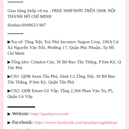
➖➖➖➖➖
Giao hàng khắp vũ trụ - FREE SHIP ĐƠN TRÊN 500K NỘI
THÀNH HỒ CHÍ MINH
Hotline:0949653 907
➖➖➖➖➖
▶Trụ sở: Tầng Trệt, Toà Nhà Incomex Saigon Corp, 106A Cư
Xá Nguyễn Văn Trỗi, Phường 17, Quận Phú Nhuận, Tp Hồ
Chí Minh
▶Tổng kho: Celadon City, 36 Bờ Bao Tân Thắng, P Sơn Kỳ, Q
Tân Phú
▶CN1 :QDR Aeon Tân Phú, Sảnh C1,Tầng Trệt, 30 Bờ Bao
Tân Thắng, P Sơn Kỳ, Quận Tân Phú
▶CN2: QDR Emart Gò Vấp: Tầng 2,366 Phan Văn Trị, P5,
Quận Gò Vấp
▂▂▂▂▂▂▂▂
Website: 
▶
http://quadayroi.com
Facebook:
▶
https://www.facebook.com/quadayroigiftshop/