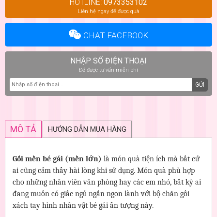
HOTLINE:
0973353102
Liên hệ ngay để được quà
CHAT FACEBOOK
NHẬP SỐ ĐIỆN THOẠI
Để được tư vấn miễn phí
GỬI
MÔ TẢ
HƯỚNG DẪN MUA HÀNG
Gối mền bé gái (mền lớn)
là món quà tiện ích mà bất cứ
ai cũng cảm thấy hài lòng khi sử dụng. Món quà phù hợp
cho những nhân viên văn phòng hay các em nhỏ, bất kỳ ai
đang muốn có giấc ngủ ngắn ngon lành với bộ chăn gối
xách tay hình nhân vật bé gái ấn tượng này.