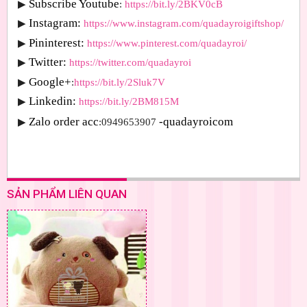
Subscribe Youtube
▶
: 
https://bit.ly/2BKV0cB
Instagram:
▶
https://www.instagram.com/quadayroigiftshop/
Pininterest:
▶
https://www.pinterest.com/quadayroi/
Twitter:
▶
https://twitter.com/quadayroi
Google+
▶
:
https://bit.ly/2Sluk7V
Linkedin:
▶
https://bit.ly/2BM815M
Zalo order acc
-quadayroicom
▶
:0949653907 
SẢN PHẨM LIÊN QUAN