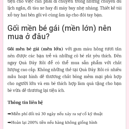
tiện cho việc cần phải di chuyển trong những chuyến du
lịch ngắn, đi tàu xe hay đi máy bay nhẹ nhàng. Thiết kế túi
xỏ tay hai bên gối vô cùng ấm áp cho đôi tay bạn.
Gối mền bé gái (mền lớn) nên
mua ở đâu?
Gối mền bé gái (mền lớn)
với gam màu hồng tươi tắn
nên được các bạn trẻ và những cô bé rất yêu thích. Đến
ngay Quà Đây Rồi để có thể mua sản phẩm với chất
lượng cao cấp. Không những thế tại Quà Đây Rồi có nhiều
mẫu hoạt hình dễ thương chất bông mềm mại phù hợp
cho người lớn và em bé thích hợp làm quà tặng cho bạn
bè vừa dễ thương lại tiện ích.
Thông tin liên hệ
➡
Miễn phí đổi trả 30 ngày nếu xảy ra sự cố kỹ thuật
➡
Hoàn lại 200% tiền nếu hàng không giống hình