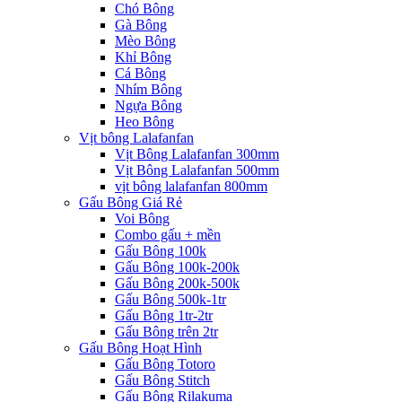
Chó Bông
Gà Bông
Mèo Bông
Khỉ Bông
Cá Bông
Nhím Bông
Ngựa Bông
Heo Bông
Vịt bông Lalafanfan
Vịt Bông Lalafanfan 300mm
Vịt Bông Lalafanfan 500mm
vịt bông lalafanfan 800mm
Gấu Bông Giá Rẻ
Voi Bông
Combo gấu + mền
Gấu Bông 100k
Gấu Bông 100k-200k
Gấu Bông 200k-500k
Gấu Bông 500k-1tr
Gấu Bông 1tr-2tr
Gấu Bông trên 2tr
Gấu Bông Hoạt Hình
Gấu Bông Totoro
Gấu Bông Stitch
Gấu Bông Rilakuma