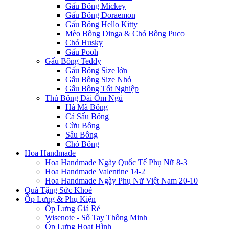
Gấu Bông Mickey
Gấu Bông Doraemon
Gấu Bông Hello Kitty
Mèo Bông Dinga & Chó Bông Puco
Chó Husky
Gấu Pooh
Gấu Bông Teddy
Gấu Bông Size lớn
Gấu Bông Size Nhỏ
Gấu Bông Tốt Nghiệp
Thú Bông Dài Ôm Ngủ
Hà Mã Bông
Cá Sấu Bông
Cừu Bông
Sâu Bông
Chó Bông
Hoa Handmade
Hoa Handmade Ngày Quốc Tế Phụ Nữ 8-3
Hoa Handmade Valentine 14-2
Hoa Handmade Ngày Phụ Nữ Việt Nam 20-10
Quà Tặng Sức Khoẻ
Ốp Lưng & Phụ Kiện
Ốp Lưng Giá Rẻ
Wisenote - Sổ Tay Thông Minh
Ốp Lưng Hoạt Hình