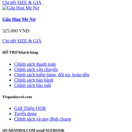
Chi tiết
SIZE & GIÁ
Gấu Hug Me Nơ
325.000 VNĐ
Chi tiết
SIZE & GIÁ
HỖ TRỢ
Khách hàng
Chính sách thanh toán
Chính sách vận chuyển
Chính sách kiểm hàng, đổi trả, hoàn tiền
Chính sách bảo hành
Chính sách bảo mật
Về
quadayroi.com
Giới Thiệu QDR
Tuyển dụng
Chính sách và quy định chung
QUADAYROI.COM trên
FACEBOOK