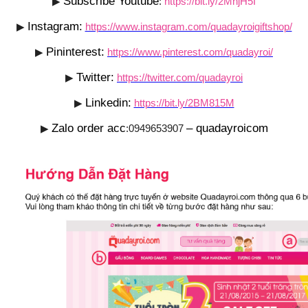
Subscribe Youtube
▶
:
https://bit.ly/2MnjH5I
Instagram:
▶
https://www.instagram.com/quadayroigiftshop/
Pininterest:
▶
https://www.pinterest.com/quadayroi/
Twitter:
▶
https://twitter.com/quadayroi
Linkedin:
▶
https://bit.ly/2BM815M
Zalo order acc
– quadayroicom
▶
:0949653907