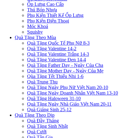
Ốp Lưng Cao Cấp
Thú Bóp Nhựa
Phụ Kiện Thiết Kế Ốp Lưng
Phụ Kiện Điện Thoại
Móc Khoá
Squishy
Quà Tặng Theo Mùa
Quà Tặng Quốc Tế Phụ Nữ 8-3
Quà Tặng Valentine 14-2
Quà Tặng Valentine Trắng 14-3
Quà Tặng Valentine Đen 14-4
Quà Tặng Father Day - Ngày Của Cha
Quà Tặng Mother Day - Ngày Của Mẹ
Qùa Tặng Tết Thiếu Nhi 1-6
Quà Trung Thu
Quà Tặng Ngày Phụ Nữ Việt Nam 20-10
Quà Tặng Ngày Doanh Nhân Việt Nam 13-10
Quà Tặng Haloween 31-10
Quà Tặng Ngày Nhà Giáo Việt Nam 20-11
Quà Giáng Sinh 25-12
Quà Tặng Theo Dịp
Quà Đầy Tháng
Quà Tặng Sinh Nhật
Quà Cưới
Quà Tân Gia