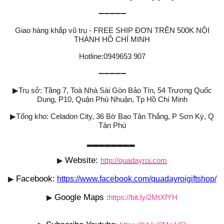
➖➖➖➖➖
Giao hàng khắp vũ trụ - FREE SHIP ĐƠN TRÊN 500K NỘI
THÀNH HỒ CHÍ MINH
Hotline:0949653 907
➖➖➖➖➖
▶
Trụ sở: Tầng 7, Toà Nhà Sài Gòn Bảo Tín, 54 Trương Quốc
Dung, P10, Quận Phú Nhuận, Tp Hồ Chí Minh
▶
Tổng kho: Celadon City, 36 Bờ Bao Tân Thắng, P Sơn Kỳ, Q
Tân Phú
▂▂▂▂▂▂▂▂
Website:
▶
http://quadayroi.com
Facebook:
▶
https://www.facebook.com/quadayroigiftshop/
Google Maps
▶
:
https://bit.ly/2MtXfYH