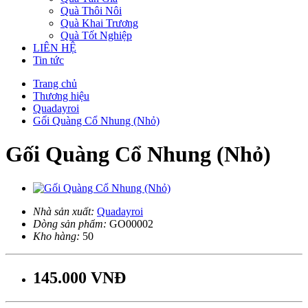
Quà Thôi Nôi
Quà Khai Trương
Quà Tốt Nghiệp
LIÊN HỆ
Tin tức
Trang chủ
Thương hiệu
Quadayroi
Gối Quàng Cổ Nhung (Nhỏ)
Gối Quàng Cổ Nhung (Nhỏ)
Nhà sản xuất:
Quadayroi
Dòng sản phẩm:
GO00002
Kho hàng:
50
145.000 VNĐ