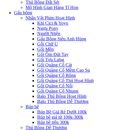
Thú Bông Đất Sét
Mô Hình Gian Hàng Tí Hon
Gấu bông
Nhân Vật Phim Hoạt Hình
Khỉ Cici & Yoyo
Ngựa Pony
Người Nhện
Gấu Bông Siêu Anh Hùng
Gỗi Chữ U
Gối Mền
Gối Ôm Đút Tay
Gối Tựa Lưng
Gối Quàng Cổ Cát
Gối Quàng Cổ Mềm Cao Su
Gối Quàng Cổ Bông
Gối Quàng Cổ Thú Hoạt Hình
Gối Quàng Cổ Nổi
Gối Quàng Cổ Nhung
Balo Thú Bông Hoạt Hình
Balo Thú Bông Dễ Thương
Búp bê
Búp Bê Giá Rẻ Dưới 100k
Búp bê giá từ 100k-300k
Búp bê trên 300k
Thú Bông Dễ Thương