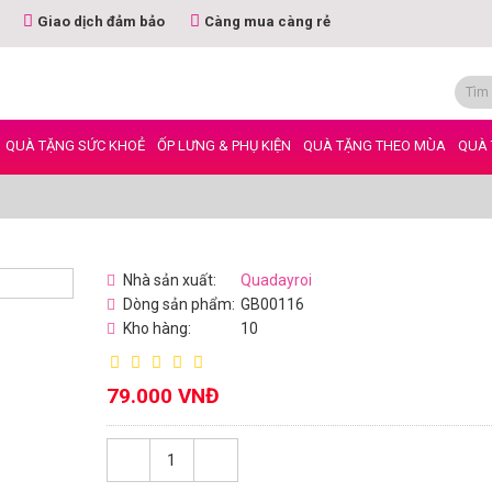
Giao dịch đảm bảo
Càng mua càng rẻ
QUÀ TẶNG SỨC KHOẺ
ỐP LƯNG & PHỤ KIỆN
QUÀ TẶNG THEO MÙA
QUÀ 
Nhà sản xuất:
Quadayroi
Dòng sản phẩm:
GB00116
Kho hàng:
10
79.000 VNĐ