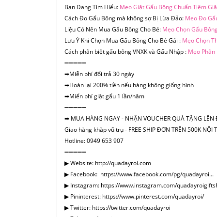
Bạn Đang Tìm Hiểu:
Mẹo Giặt Gấu Bông Chuẩn Tiệm Giặ
Cách Đo Gấu Bông mà không sợ Bị Lừa Đảo:
Mẹo Đo Gấ
Liệu Có Nên Mua Gấu Bông Cho Bé:
Mẹo Chọn Gấu Bông
Lưu Ý Khi Chọn Mua Gấu Bông Cho Bé Gái :
Mẹo Chọn Th
Cách phân biệt gấu bông VNXK và Gấu Nhập :
Mẹo Phân 
➖➖➖➖➖
➡Miễn phí đổi trả 30 ngày
➡Hoàn lại 200% tiền nếu hàng không giống hình
➡Miến phí giặt gấu 1 lần/năm
➖➖➖➖➖
➡ MUA HÀNG NGAY - NHẬN VOUCHER QUÀ TẶNG LÊN 
Giao hàng khắp vũ trụ - FREE SHIP ĐƠN TRÊN 500K NỘ
Hotline: 0949 653 907
➖➖➖➖➖
▶ Website: http://quadayroi.com
▶ Facebook: https://www.facebook.com/pg/quadayroi...
▶ Instagram: https://www.instagram.com/quadayroigifts
▶ Pininterest: https://www.pinterest.com/quadayroi/
▶ Twitter: https://twitter.com/quadayroi