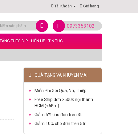
Tài Khoản
Giỏ hàng
0973353102
TẶNG THEO DỊP
LIÊN HỆ
TIN TỨC
QUÀ TẶNG VÀ KHUYẾN MÃI
Miễn Phí Gói Quà, Nơ, Thiệp.
Free Ship đơn >500k nội thành
HCM (<6Km)
Giảm 5% cho đơn trên 3tr
Giảm 10% cho đơn trên 5tr