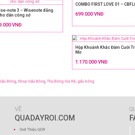
COMBO FIRST LOVE 01 – CBFL
ise-note 3 – Wisenote đẳng
699.000 VNĐ
cho dân công sở
Chi tiết
SIZE
9.000 VNĐ
SIZE & GIÁ
Hộp Khoảnh Khắc Đám Cưới T
Mơ
1.170.000 VNĐ
SIZE
Gấu Bông
,
Shop Gấu Bông
,
Thú Bông Giá Rẻ
,
gấu bông
VỀ
Q
QUADAYROI.COM
F
Giới Thiệu QDR