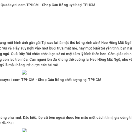
i Quadayroi.com TPHCM -
Shop Gấu Bông
uy tín tại TPHCM
dạng một hình ảnh gần gũi.Tại sao lại là một
thú bông
xinh xắn? Heo Hồng Mặt Ngố
c vui vẻ. Hãy suy nghĩ vào một buổi trưa mát mẻ, hay một buổi tối yên tĩnh, bạn n
 ngủ. Quà Đây Rồi chắc chắn bạn sẽ có một tâm lý bình thản hơn. Cảm giác như
còn lạc trôi nữa. Các người lớn đã không thể cưỡng lại Heo Hồng Mặt Ngố, như vậ
gố
là mẫu hàng rất được các bé mê
.
uadayroi.com TPHCM - Shop Gấu Bông chất lượng tại TPHCM
ông pha mút. Đặc biệt, lớp vải bên ngoài được lên mẫu một cách tỉ mỉ, gia công tỉ
 dễ chịu.