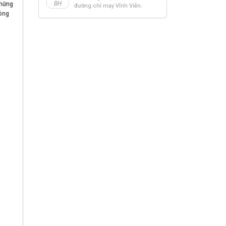
BH
những
đường chỉ may Vĩnh Viễn.
lòng