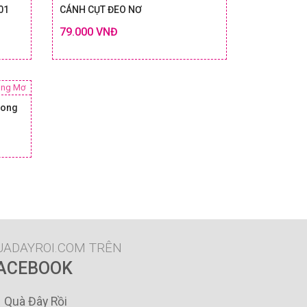
01
CÁNH CỤT ĐEO NƠ
79.000 VNĐ
Chi tiết
Chi tiết
 & GIÁ
SIZE & GIÁ
rong
Chi tiết
 & GIÁ
UADAYROI.COM TRÊN
ACEBOOK
Quà Đây Rồi