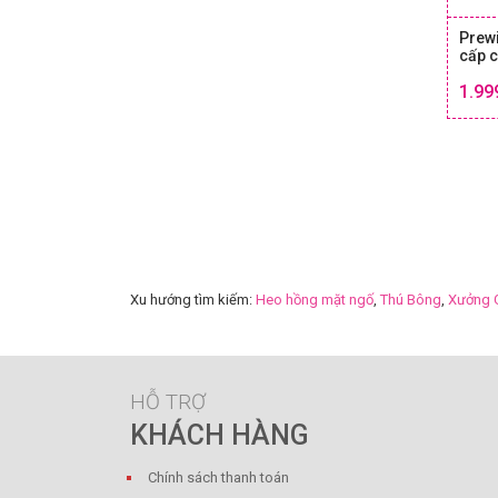
Prew
cấp 
1.99
Xu hướng tìm kiếm:
Heo hồng mặt ngố
,
Thú Bông
,
Xưởng 
HỖ TRỢ
KHÁCH HÀNG
Chính sách thanh toán