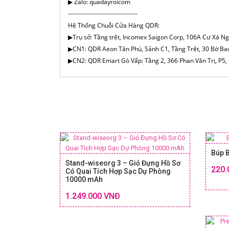
▶ Zalo: quadayroicom
----------------------------------
Hệ Thống Chuỗi Cửa Hàng QDR:
▶Trụ sở: Tầng trệt, Incomex Saigon Corp, 106A Cư Xá N
▶CN1: QDR Aeon Tân Phú, Sảnh C1, Tầng Trệt, 30 Bờ Ba
▶CN2: QDR Emart Gò Vấp: Tầng 2, 366 Phan Văn Trị, P5
Búp B
Stand-wiseorg 3 – Giỏ Đựng Hồ Sơ
220.
Có Quai Tích Hợp Sạc Dự Phòng
10000 mAh
Chi tiết
SIZE & GIÁ
1.249.000 VNĐ