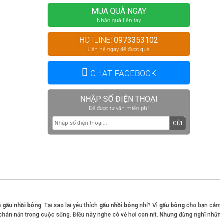
MUA QUÀ NGAY
Nhận quà liền tay
HOTLINE:
0973353102
Liên hệ ngay để được quà
CHAT FACEBOOK
NHẬP SỐ ĐIỆN THOẠI
Để được tư vấn miễn phí
GỬI
à
gấu nhồi bông
. Tại sao lại yêu thích
gấu nhồi bông
nhỉ? Vì
gấu bông
cho bạn cảm
chán nản trong cuộc sống. Điều này nghe có vẻ hơi con nít. Nhưng đừng nghĩ nhữ