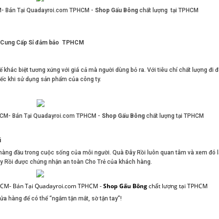
M- Bán Tại Quadayroi.com TPHCM -
Shop Gấu Bông
chất lượng tại TPHCM
ng Cung Cấp Sỉ đảm bảo TPHCM
 khác biệt tương xứng với giá cả mà người dùng bỏ ra. Với tiêu chí chất lượng đi đ
iếc khi sử dụng sản phẩm của công ty.
HCM- Bán Tại Quadayroi.com TPHCM -
Shop Gấu Bông
chất lượng tại TPHCM
i
 hàng đầu trong cuộc sống của mỗi người. Quà Đây Rồi luôn quan tâm và xem đó 
Đây Rồi được chứng nhận an toàn Cho Trẻ của khách hàng.
HCM- Bán Tại Quadayroi.com TPHCM -
Shop Gấu Bông
chất lượng tại TPHCM
ửa hàng để có thể “ngắm tận mắt, sờ tận tay”!