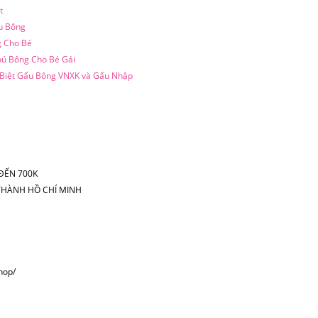
t
u Bông
 Cho Bé
ú Bông Cho Bé Gái
Biệt Gấu Bông VNXK và Gấu Nhập
ĐẾN 700K
I THÀNH HỒ CHÍ MINH
hop/