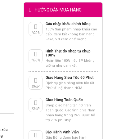
HƯỚNG DẪN MUA HÀNG
Gấu nhập khẩu chính hãng
100% Sản phẩm nhập khẩu cao
100%
cấp. Cam kết không bán hàng
Fake, VN kém chất lượng.
Hình Thật do shop tự chụp
100%
100%
Hoàn tiền 100% nếu SP không
giống như cam kết.
Giao Hàng Siêu Tốc 60 Phút
Dịch vụ giao hàng siêu tốc 60
SHIP
Phút đi nội thành HCM.
Giao Hàng Toàn Quốc
Shop giao hàng tận nơi trên
SHIP
Toàn Quốc. Các tỉnh phía Nam
nhận hàng trong 24h. Được hỗ
trợ 20% phí ship
 xúc
Bảo Hành Vĩnh Viễn
ng
Gấu Bông được bảo hành