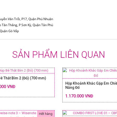
guyễn Văn Trỗi, P17, Quận Phú Nhuận
o Tân Thắng, P Sơn Kỳ, Quận Tân Phú
, Quận Gò Vấp
SẢN PHẨM LIÊN QUAN
ê Thắt Bím 2 (Đỏ) (700 mm)
Hộp Khoảnh Khắc Gặp Em Chi
000 VNĐ
Nắng Đổ
Chi tiết
SIZE & GIÁ
1.170.000 VNĐ
SIZE
Hết hàng