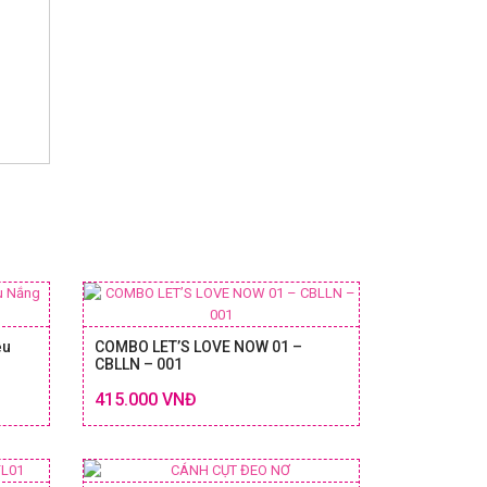
ều
COMBO LET’S LOVE NOW 01 –
CBLLN – 001
Chi tiết
Chi tiết
415.000 VNĐ
 & GIÁ
SIZE & GIÁ