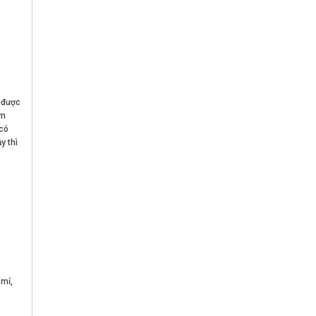
 được
ằm
 có
y thì
 mỉ,