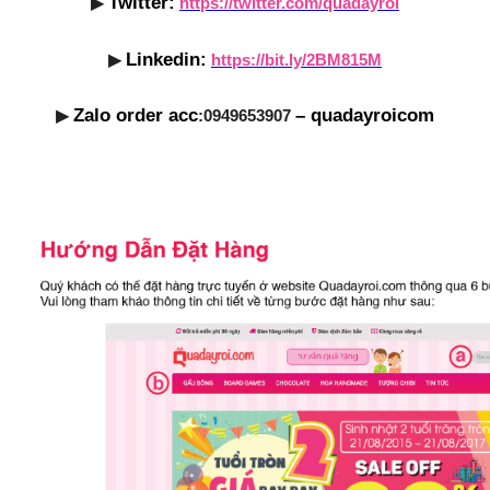
Twitter:
▶
https://twitter.com/quadayroi
Linkedin:
▶
https://bit.ly/2BM815M
Zalo order acc
– quadayroicom
▶
:0949653907