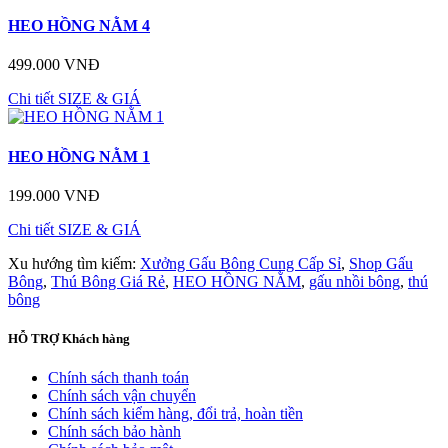
HEO HỒNG NẰM 4
499.000 VNĐ
Chi tiết
SIZE & GIÁ
HEO HỒNG NẰM 1
199.000 VNĐ
Chi tiết
SIZE & GIÁ
Xu hướng tìm kiếm:
Xưởng Gấu Bông Cung Cấp Sỉ
,
Shop Gấu
Bông
,
Thú Bông Giá Rẻ
,
HEO HỒNG NẰM
,
gấu nhồi bông
,
thú
bông
HỖ TRỢ
Khách hàng
Chính sách thanh toán
Chính sách vận chuyển
Chính sách kiểm hàng, đổi trả, hoàn tiền
Chính sách bảo hành