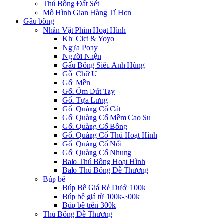
Thú Bông Đất Sét
Mô Hình Gian Hàng Tí Hon
Gấu bông
Nhân Vật Phim Hoạt Hình
Khỉ Cici & Yoyo
Ngựa Pony
Người Nhện
Gấu Bông Siêu Anh Hùng
Gỗi Chữ U
Gối Mền
Gối Ôm Đút Tay
Gối Tựa Lưng
Gối Quàng Cổ Cát
Gối Quàng Cổ Mềm Cao Su
Gối Quàng Cổ Bông
Gối Quàng Cổ Thú Hoạt Hình
Gối Quàng Cổ Nổi
Gối Quàng Cổ Nhung
Balo Thú Bông Hoạt Hình
Balo Thú Bông Dễ Thương
Búp bê
Búp Bê Giá Rẻ Dưới 100k
Búp bê giá từ 100k-300k
Búp bê trên 300k
Thú Bông Dễ Thương