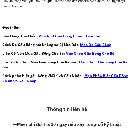
Hãy đặt hàng với Quà Đây Rồi qua Hotline hoặc đến các cửa hàng để có thể “ngắm tận
mắt, sờ tận tay”!
Đọc thêm:
Bạn Đang Tìm Hiểu:
Mẹo Giặt Gấu Bông Chuẩn Tiệm Giặt
Cách Đo Gấu Bông mà không sợ Bị Lừa Đảo:
Mẹo Đo Gấu Bông
Liệu Có Nên Mua Gấu Bông Cho Bé:
Mẹo Chọn Gấu Bông Cho Bé
Lưu Ý Khi Chọn Mua Gấu Bông Cho Bé Gái :
Mẹo Chọn Thú Bông Cho Bé
Gái
Cách phân biệt gấu bông VNXK và Gấu Nhập :
Mẹo Phân Biệt Gấu Bông
VNXK và Gấu Nhập
Thông tin liên hệ
➡
Miễn phí đổi trả 30 ngày nếu xảy ra sự cố kỹ thuật