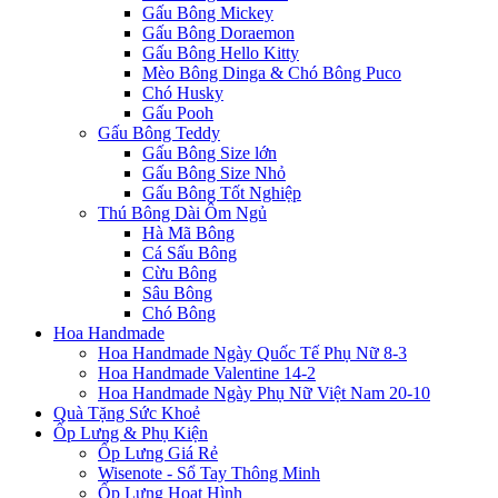
Gấu Bông Mickey
Gấu Bông Doraemon
Gấu Bông Hello Kitty
Mèo Bông Dinga & Chó Bông Puco
Chó Husky
Gấu Pooh
Gấu Bông Teddy
Gấu Bông Size lớn
Gấu Bông Size Nhỏ
Gấu Bông Tốt Nghiệp
Thú Bông Dài Ôm Ngủ
Hà Mã Bông
Cá Sấu Bông
Cừu Bông
Sâu Bông
Chó Bông
Hoa Handmade
Hoa Handmade Ngày Quốc Tế Phụ Nữ 8-3
Hoa Handmade Valentine 14-2
Hoa Handmade Ngày Phụ Nữ Việt Nam 20-10
Quà Tặng Sức Khoẻ
Ốp Lưng & Phụ Kiện
Ốp Lưng Giá Rẻ
Wisenote - Sổ Tay Thông Minh
Ốp Lưng Hoạt Hình