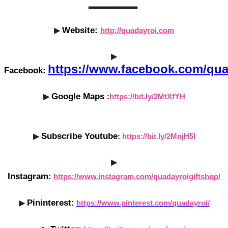
▂▂▂▂▂▂▂▂
Website:
▶
http://quadayroi.com
▶
https://www.facebook.com/qua
Facebook:
Google Maps
▶
:
https://bit.ly/2MtXfYH
Subscribe Youtube
▶
:
https://bit.ly/2MnjH5I
▶
Instagram:
https://www.instagram.com/quadayroigiftshop/
Pininterest:
▶
https://www.pinterest.com/quadayroi/