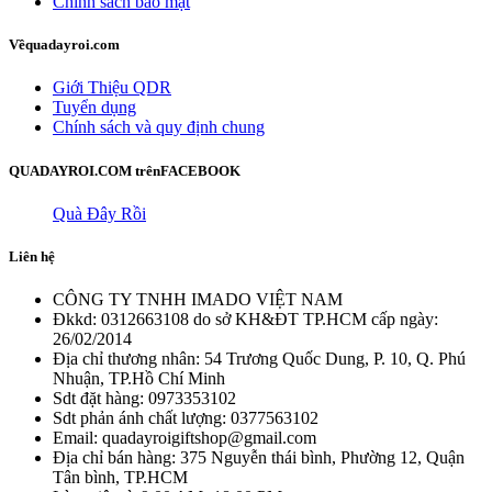
Chính sách bảo mật
Về
quadayroi.com
Giới Thiệu QDR
Tuyển dụng
Chính sách và quy định chung
QUADAYROI.COM trên
FACEBOOK
Quà Đây Rồi
Liên hệ
CÔNG TY TNHH IMADO VIỆT NAM
Đkkd: 0312663108 do sở KH&ĐT TP.HCM cấp ngày:
26/02/2014
Địa chỉ thương nhân: 54 Trương Quốc Dung, P. 10, Q. Phú
Nhuận, TP.Hồ Chí Minh
Sdt đặt hàng: 0973353102
Sdt phản ánh chất lượng: 0377563102
Email: quadayroigiftshop@gmail.com
Địa chỉ bán hàng: 375 Nguyễn thái bình, Phường 12, Quận
Tân bình, TP.HCM