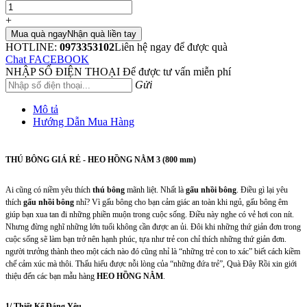
+
Mua quà ngay
Nhận quà liền tay
HOTLINE:
0973353102
Liên hệ ngay để được quà
Chat FACEBOOK
NHẬP SỐ ĐIỆN THOẠI
Để được tư vấn miễn phí
Gửi
Mô tả
Hướng Dẫn Mua Hàng
THÚ BÔNG GIÁ RẺ - HEO HỒNG NẰM 3 (800 mm)
Ai cũng có niềm yêu thích
thú bông
mãnh liệt. Nhất là
gấu nhồi bông
. Điều gì lại yêu
thích
gấu nhồi bông
nhỉ? Vì gấu bông cho bạn cảm giác an toàn khi ngủ, gấu bông êm
giúp bạn xua tan đi những phiền muộn trong cuộc sống. Điều này nghe có vẻ hơi con nít.
Nhưng đừng nghĩ những lớn tuổi không cần được an ủi. Đôi khi những thứ giản đơn trong
cuộc sống sẽ làm bạn trở nên hạnh phúc, tựa như trẻ con chỉ thích những thứ giản đơn.
người trưởng thành theo một cách nào đó cũng nhỉ là “những trẻ con to xác” biết cách kiềm
chế cảm xúc mà thôi. Thấu hiểu được nỗi lòng của “những đứa trẻ”, Quà Đây Rồi xin giới
thiệu đến các bạn mẫu hàng
HEO HỒNG NẰM
.
1/ Thiết Kế Đáng Yêu