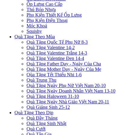
Ốp Lưng Cao Cấp
Thú Bóp Nhựa
Phụ Kiện Thiết Kế Ốp Lưng
Phụ Kiện Điện Thoại
Móc Khoá
Squishy
Quà Tặng Theo Mùa
Quà Tặng Quốc Tế Phụ Nữ 8-3
Quà Tặng Valentine 14-2
Quà Tặng Valentine Trắng 14-3
Quà Tặng Valentine Đen 14-4
Quà Tặng Father Day - Ngày Của Cha
Quà Tặng Mother Day - Ngày Của Mẹ
Qùa Tặng Tết Thiếu Nhi 1-6
Quà Trung Thu
Quà Tặng Ngày Phụ Nữ Việt Nam 20-10
Quà Tặng Ngày Doanh Nhân Việt Nam 13-10
Quà Tặng Haloween 31-10
Quà Tặng Ngày Nhà Giáo Việt Nam 20-11
Quà Giáng Sinh 25-12
Quà Tặng Theo Dịp
Quà Đầy Tháng
Quà Tặng Sinh Nhật
Quà Cưới
Quà Tân Gia