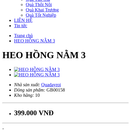
Quà Thôi Nôi
Quà Khai Trương
Quà Tốt Nghiệp
LIÊN HỆ
Tin tức
Trang chủ
HEO HỒNG NẰM 3
HEO HỒNG NẰM 3
Nhà sản xuất:
Quadayroi
Dòng sản phẩm:
GB00158
Kho hàng:
10
399.000 VNĐ
-