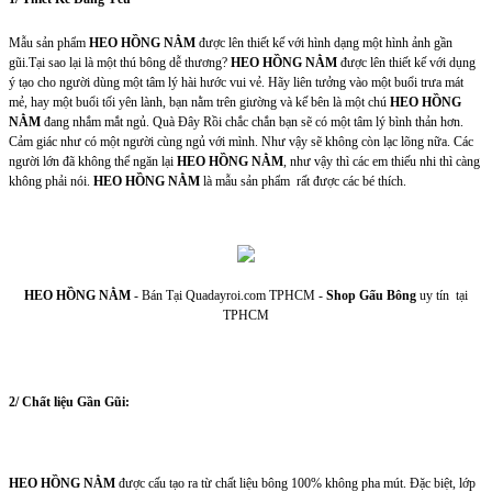
Mẫu sản phẩm
HEO HỒNG NẰM
được lên thiết kế với hình dạng một hình ảnh gần
gũi.Tại sao lại là một thú bông dễ thương?
HEO HỒNG NẰM
được lên thiết kế với dụng
ý tạo cho người dùng một tâm lý hài hước vui vẻ. Hãy liên tưởng vào một buổi trưa mát
mẻ, hay một buổi tối yên lành, bạn nằm trên giường và kế bên là một chú
HEO HỒNG
NẰM
đang nhắm mắt ngủ. Quà Đây Rồi chắc chắn bạn sẽ có một tâm lý bình thản hơn.
Cảm giác như có một người cùng ngủ với mình. Như vậy sẽ không còn lạc lõng nữa. Các
người lớn đã không thể ngăn lại
HEO HỒNG NẰM
, như vậy thì các em thiếu nhi thì càng
không phải nói.
HEO HỒNG NẰM
là mẫu sản phẩm rất được các bé thích.
HEO HỒNG NẰM
- Bán Tại Quadayroi.com TPHCM -
Shop Gấu Bông
uy tín tại
TPHCM
2/ Chất liệu Gần Gũi:
HEO HỒNG NẰM
được cấu tạo ra từ chất liệu bông 100% không pha mút. Đặc biệt, lớp