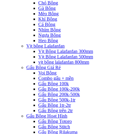
Chó Bông
Gà Bông
Mèo Bông
Khỉ Bông
Cá Bông
Nhím Bông
Ngựa Bông
Heo Bông
Vịt bông Lalafanfan
Vịt Bông Lalafanfan 300mm
Vịt Bông Lalafanfan 500mm
vịt bông lalafanfan 800mm
Gấu Bông Giá Rẻ
Voi Bông
Combo gấu + mền
Gấu Bông 100k
Gấu Bông 100k-200k
Gấu Bông 200k-500k
Gấu Bông 500k-1tr
Gấu Bông 1tr-2tr
Gấu Bông trên 2tr
Gấu Bông Hoạt Hình
Gấu Bông Totoro
Gấu Bông Stitch
Gấu Bông Rilakuma