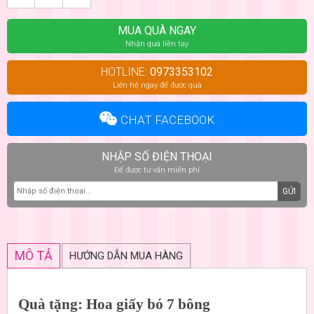
MUA QUÀ NGAY
Nhận quà liền tay
HOTLINE:
0973353102
Liên hệ ngay để được quà
CHAT FACEBOOK
NHẬP SỐ ĐIỆN THOẠI
Để được tư vấn miễn phí
GỬI
MÔ TẢ
HƯỚNG DẪN MUA HÀNG
Quà tặng: Hoa giấy bó 7 bông