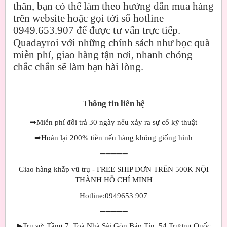
thân, bạn có thể làm theo hướng dẫn mua hàng
trên website hoặc gọi tới số hotline
0949.653.907 để được tư vấn trực tiếp.
Quadayroi với những chính sách như bọc quà
miễn phí, giao hàng tận nơi, nhanh chóng
chắc chắn sẽ làm bạn hài lòng.
Thông tin liên hệ
➡
Miễn phí đổi trả 30 ngày nếu xảy ra sự cố kỹ thuật
➡
Hoàn lại 200% tiền nếu hàng không giống hình
➖➖➖➖➖
Giao hàng khắp vũ trụ - FREE SHIP ĐƠN TRÊN 500K NỘI
THÀNH HỒ CHÍ MINH
Hotline:0949653 907
➖➖➖➖➖
▶
Trụ sở: Tầng 7, Toà Nhà Sài Gòn Bảo Tín, 54 Trương Quốc