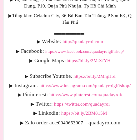
Dung, P10, Quận Phú Nhuận, Tp Hồ Chí Minh
▶
Tổng kho: Celadon City, 36 Bờ Bao Tân Thắng, P Sơn Kỳ, Q
Tân Phú
▂▂▂▂▂▂▂▂
Website:
▶
http://quadayroi.com
Facebook:
▶
https://www.facebook.com/quadayroigiftshop/
Google Maps
▶
:
https://bit.ly/2MtXfYH
Subscribe Youtube
▶
:
https://bit.ly/2MnjH5I
Instagram:
▶
https://www.instagram.com/quadayroigiftshop/
Pininterest:
▶
https://www.pinterest.com/quadayroi/
Twitter:
▶
https://twitter.com/quadayroi
Linkedin:
▶
https://bit.ly/2BM815M
Zalo order acc
– quadayroicom
▶
:0949653907