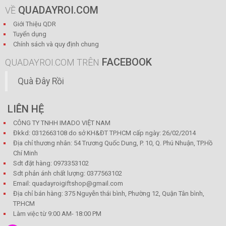
QUADAYROI.COM
VỀ
Giới Thiệu QDR
Tuyển dụng
Chính sách và quy định chung
FACEBOOK
QUADAYROI.COM TRÊN
Quà Đây Rồi
LIÊN HỆ
CÔNG TY TNHH IMADO VIỆT NAM
Đkkd: 0312663108 do sở KH&ĐT TP.HCM cấp ngày: 26/02/2014
Địa chỉ thương nhân: 54 Trương Quốc Dung, P. 10, Q. Phú Nhuận, TP.Hồ
Chí Minh
Sdt đặt hàng: 0973353102
Sdt phản ánh chất lượng: 0377563102
Email: quadayroigiftshop@gmail.com
Địa chỉ bán hàng: 375 Nguyễn thái bình, Phường 12, Quận Tân bình,
TP.HCM
Làm việc từ 9:00 AM- 18:00 PM