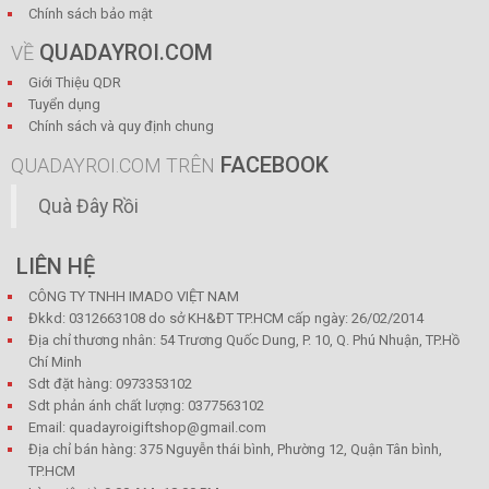
Chính sách bảo mật
QUADAYROI.COM
VỀ
Giới Thiệu QDR
Tuyển dụng
Chính sách và quy định chung
FACEBOOK
QUADAYROI.COM TRÊN
Quà Đây Rồi
LIÊN HỆ
CÔNG TY TNHH IMADO VIỆT NAM
Đkkd: 0312663108 do sở KH&ĐT TP.HCM cấp ngày: 26/02/2014
Địa chỉ thương nhân: 54 Trương Quốc Dung, P. 10, Q. Phú Nhuận, TP.Hồ
Chí Minh
Sdt đặt hàng: 0973353102
Sdt phản ánh chất lượng: 0377563102
Email: quadayroigiftshop@gmail.com
Địa chỉ bán hàng: 375 Nguyễn thái bình, Phường 12, Quận Tân bình,
TP.HCM