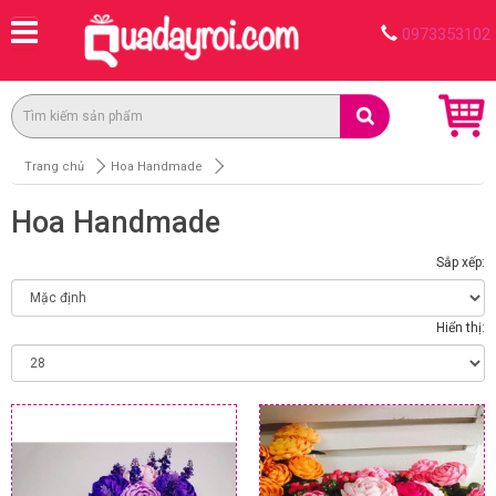
0973353102
Trang chủ
Hoa Handmade
Hoa Handmade
Sắp xếp:
Hiển thị: