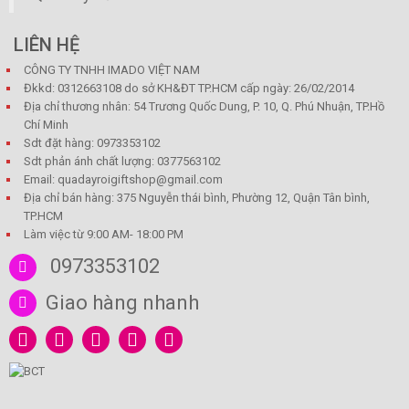
LIÊN HỆ
CÔNG TY TNHH IMADO VIỆT NAM
Đkkd: 0312663108 do sở KH&ĐT TP.HCM cấp ngày: 26/02/2014
Địa chỉ thương nhân: 54 Trương Quốc Dung, P. 10, Q. Phú Nhuận, TP.Hồ
Chí Minh
Sdt đặt hàng: 0973353102
Sdt phản ánh chất lượng: 0377563102
Email: quadayroigiftshop@gmail.com
Địa chỉ bán hàng: 375 Nguyễn thái bình, Phường 12, Quận Tân bình,
TP.HCM
Làm việc từ 9:00 AM- 18:00 PM
0973353102
Giao hàng nhanh