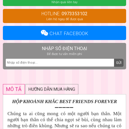
Nhận quà liền tay
HOTLINE:
0973353102
Liên hệ ngay để được quà
CHAT FACEBOOK
NHẬP SỐ ĐIỆN THOẠI
Để được tư vấn miễn phí
GỬI
MÔ TẢ
HƯỚNG DẪN MUA HÀNG
HỘP KHOẢNH KHẮC BEST FRIENDS FOREVER
➖➖➖➖➖
Chúng ta ai cũng mong có một người bạn thân. Một
người bạn thân có thể chia ngọt sẻ bùi, cùng nhau làm
những trò điên khùng. Nhưng sẽ ra sao nếu chúng ta có