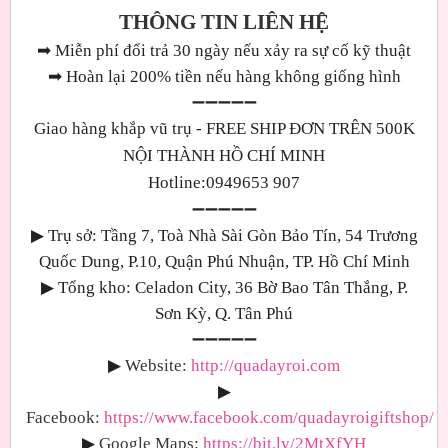
THÔNG TIN LIÊN HỆ
➡
Miễn phí đổi trả 30 ngày nếu xảy ra sự cố kỹ thuật
➡
Hoàn lại 200% tiền nếu hàng không giống hình
➖➖➖➖➖
Giao hàng khắp vũ trụ - FREE SHIP ĐƠN TRÊN 500K
NỘI THÀNH HỒ CHÍ MINH
Hotline:0949653 907
➖➖➖➖➖
▶
Trụ sở: Tầng 7, Toà Nhà Sài Gòn Bảo Tín, 54 Trương
Quốc Dung, P.10, Quận Phú Nhuận, TP. Hồ Chí Minh
▶
Tổng kho: Celadon City, 36 Bờ Bao Tân Thắng, P.
Sơn Kỳ, Q. Tân Phú
➖➖➖➖➖
▶
Website:
http://quadayroi.com
▶
Facebook:
https://www.facebook.com/quadayroigiftshop/
▶
Google Maps
:
https://bit.ly/2MtXfYH