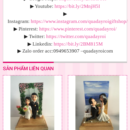
▶
Youtube
:
https://bit.ly/2MnjH5I
▶
Instagram:
https://www.instagram.com/quadayroigiftshop/
▶
Pinterest:
https://www.pinterest.com/quadayroi/
▶
Twitter:
https://twitter.com/quadayroi
▶
Linkedin:
https://bit.ly/2BM815M
▶
Zalo order acc
:0949653907
–quadayroicom
SẢN PHẨM LIÊN QUAN