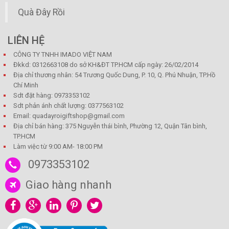
Quà Đây Rồi
LIÊN HỆ
CÔNG TY TNHH IMADO VIỆT NAM
Đkkd: 0312663108 do sở KH&ĐT TP.HCM cấp ngày: 26/02/2014
Địa chỉ thương nhân: 54 Trương Quốc Dung, P. 10, Q. Phú Nhuận, TP.Hồ
Chí Minh
Sdt đặt hàng: 0973353102
Sdt phản ánh chất lượng: 0377563102
Email: quadayroigiftshop@gmail.com
Địa chỉ bán hàng: 375 Nguyễn thái bình, Phường 12, Quận Tân bình,
TP.HCM
Làm việc từ 9:00 AM- 18:00 PM
0973353102
Giao hàng nhanh