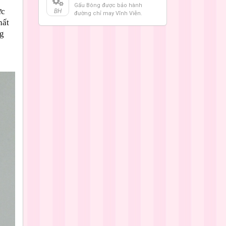
Gấu Bông được bảo hành
ức
BH
đường chỉ may Vĩnh Viễn.
hất
ng