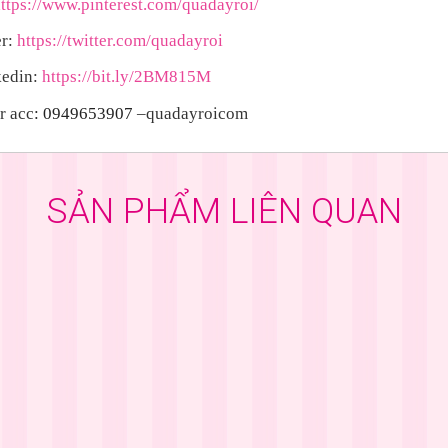
ttps://www.pinterest.com/quadayroi/
r:
https://twitter.com/quadayroi
edin:
https://bit.ly/2BM815M
r acc
: 0949653907
–quadayroicom
SẢN PHẨM LIÊN QUAN