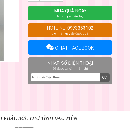
MUA QUÀ NGAY
Nhận quà liền tay
HOTLINE:
0973353102
Liên hệ ngay để được quà
CHAT FACEBOOK
NHẬP SỐ ĐIỆN THOẠI
Để được tư vấn miễn phí
GỬI
 KHẮC BỨC THƯ TÌNH ĐẦU TIÊN
➖➖➖➖➖