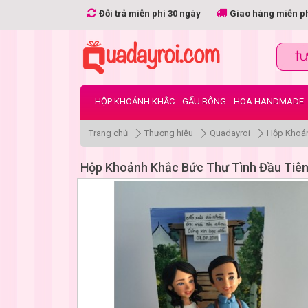
Đỗi trả miễn phí 30 ngày
Giao hàng miễn p
HỘP KHOẢNH KHẮC
GẤU BÔNG
HOA HANDMADE
Trang chủ
Thương hiệu
Quadayroi
Hộp Khoản
Hộp Khoảnh Khắc Bức Thư Tình Đầu Tiê