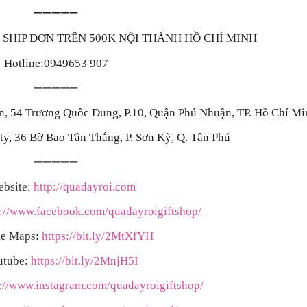
➖➖➖➖➖
FREE SHIP ĐƠN TRÊN 500K NỘI THÀNH HỒ CHÍ MINH
Hotline:0949653 907
➖➖➖➖➖
ín, 54 Trương Quốc Dung, P.10, Quận Phú Nhuận, TP. Hồ Chí Mi
y, 36 Bờ Bao Tân Thắng, P. Sơn Kỳ, Q. Tân Phú
➖➖➖➖➖
bsite:
http://quadayroi.com
s://www.facebook.com/quadayroigiftshop/
e Maps
:
https://bit.ly/2MtXfYH
utube
:
https://bit.ly/2MnjH5I
s://www.instagram.com/quadayroigiftshop/