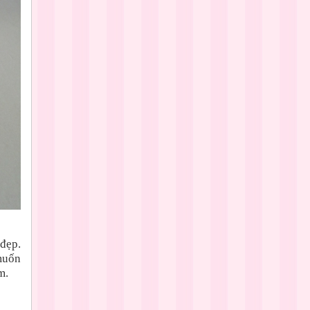
 đẹp.
muốn
m.