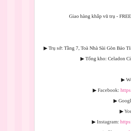
Giao hàng khắp vũ trụ - 
▶
Trụ sở: Tầng 7, Toà Nhà Sài Gòn Bảo T
▶
Tổng kho: Celadon Cit
▶
We
▶
Facebook:
http
▶
Googl
▶
Yo
▶
Instagram:
http