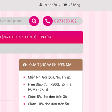
Tài Khoản
Giỏ hàng
0973353102
TẶNG THEO DỊP
LIÊN HỆ
TIN TỨC
QUÀ TẶNG VÀ KHUYẾN MÃI
Miễn Phí Gói Quà, Nơ, Thiệp.
Free Ship đơn >500k nội thành
HCM (<6Km)
Giảm 5% cho đơn trên 3tr
Giảm 10% cho đơn trên 5tr