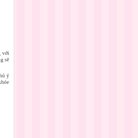
 với
ng sẽ
hú ý
khỏe