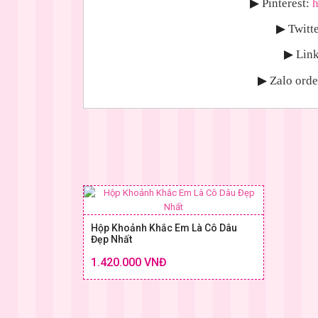
▶
Pinterest:
h
▶
Twitte
▶
Link
▶
Zalo orde
Hộp Khoảnh Khắc Em Là Cô Dâu
Đẹp Nhất
Chi tiết
1.420.000 VNĐ
SIZE & GIÁ