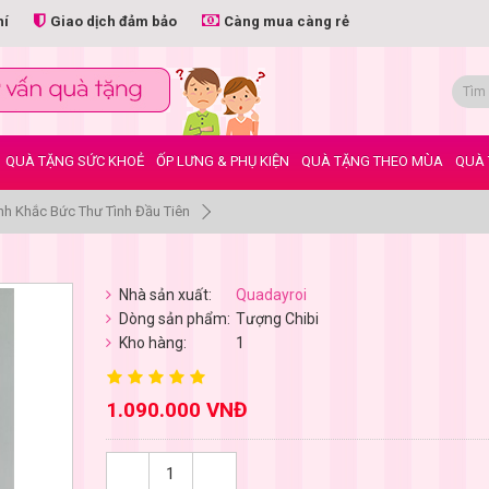
hí
Giao dịch đảm bảo
Càng mua càng rẻ
QUÀ TẶNG SỨC KHOẺ
ỐP LƯNG & PHỤ KIỆN
QUÀ TẶNG THEO MÙA
QUÀ 
h Khắc Bức Thư Tình Đầu Tiên
n
Nhà sản xuất:
Quadayroi
Dòng sản phẩm:
Tượng Chibi
Kho hàng:
1
1.090.000 VNĐ