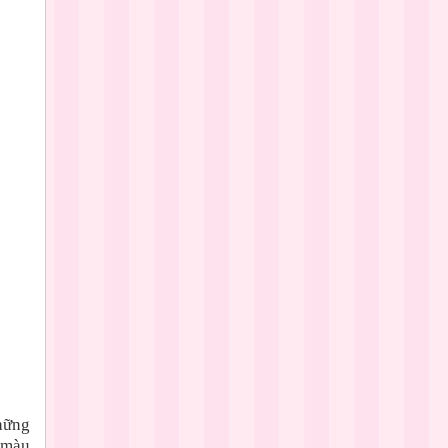
hững
g màu