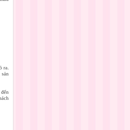
 ra.
g sản
 đến
hách