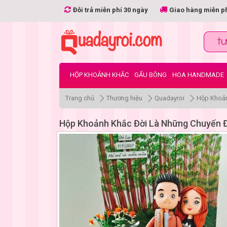
Đỗi trả miễn phí 30 ngày
Giao hàng miễn p
HỘP KHOẢNH KHẮC
GẤU BÔNG
HOA HANDMADE
Trang chủ
Thương hiệu
Quadayroi
Hộp Khoản
Hộp Khoảnh Khắc Đời Là Những Chuyến Đ