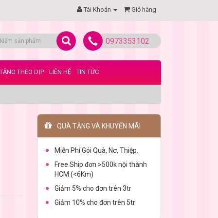
Tài Khoản
Giỏ hàng
0973353102
TẶNG THEO DỊP
LIÊN HỆ
TIN TỨC
QUÀ TẶNG VÀ KHUYẾN MÃI
Miễn Phí Gói Quà, Nơ, Thiệp.
Free Ship đơn >500k nội thành
HCM (<6Km)
Giảm 5% cho đơn trên 3tr
Giảm 10% cho đơn trên 5tr