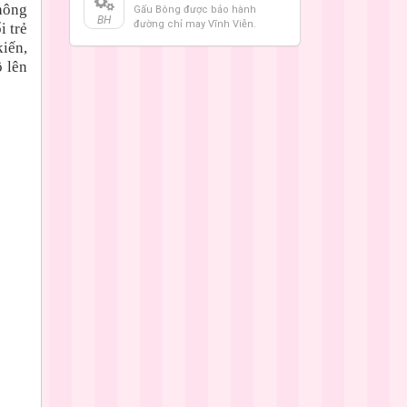
không
Gấu Bông được bảo hành
BH
đường chỉ may Vĩnh Viễn.
i trẻ
kiến,
 lên