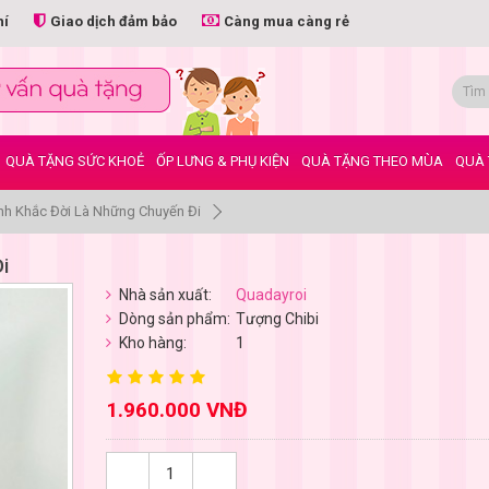
hí
Giao dịch đảm bảo
Càng mua càng rẻ
QUÀ TẶNG SỨC KHOẺ
ỐP LƯNG & PHỤ KIỆN
QUÀ TẶNG THEO MÙA
QUÀ 
h Khắc Đời Là Những Chuyến Đi
i
Nhà sản xuất:
Quadayroi
Dòng sản phẩm:
Tượng Chibi
Kho hàng:
1
1.960.000 VNĐ