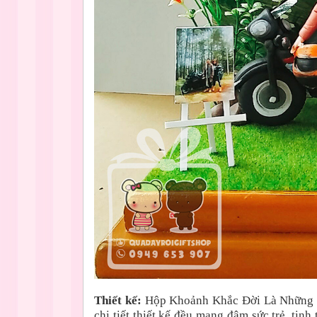
Thiết kế:
Hộp Khoảnh Khắc Đời Là Những Ch
chi tiết thiết kế đều mang đậm sức trẻ, tin