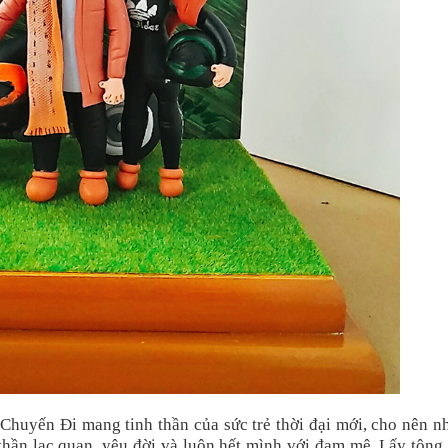
uyến Đi mang tinh thần của sức trẻ thời đại mới, cho nên n
h thần lạc quan, yêu đời và luôn hết mình với đam mê. Lấy tôn