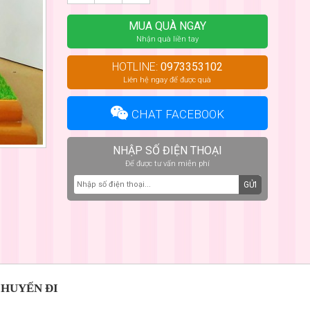
MUA QUÀ NGAY
Nhận quà liền tay
HOTLINE:
0973353102
Liên hệ ngay để được quà
CHAT FACEBOOK
NHẬP SỐ ĐIỆN THOẠI
Để được tư vấn miễn phí
GỬI
HUYẾN ĐI