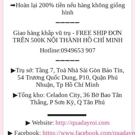
➡
Hoàn lại 200% tiền nếu hàng không giống
hình
➖➖➖➖➖
Giao hàng khắp vũ trụ - FREE SHIP ĐƠN
TRÊN 500K NỘI THÀNH HỒ CHÍ MINH
Hotline:0949653 907
➖➖➖➖➖
▶
Trụ sở: Tầng 7, Toà Nhà Sài Gòn Bảo Tín,
54 Trương Quốc Dung, P10, Quận Phú
Nhuận, Tp Hồ Chí Minh
▶
Tổng kho: Celadon City, 36 Bờ Bao Tân
Thắng, P Sơn Kỳ, Q Tân Phú
▂▂▂▂▂▂▂▂
▶
Website:
http://quadayroi.com
▶
Facebook:
https://www.facebook.com/quadayro