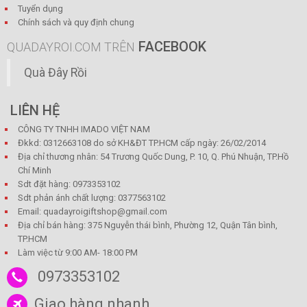
Tuyển dụng
Chính sách và quy định chung
FACEBOOK
QUADAYROI.COM TRÊN
Quà Đây Rồi
LIÊN HỆ
CÔNG TY TNHH IMADO VIỆT NAM
Đkkd: 0312663108 do sở KH&ĐT TP.HCM cấp ngày: 26/02/2014
Địa chỉ thương nhân: 54 Trương Quốc Dung, P. 10, Q. Phú Nhuận, TP.Hồ
Chí Minh
Sdt đặt hàng: 0973353102
Sdt phản ánh chất lượng: 0377563102
Email: quadayroigiftshop@gmail.com
Địa chỉ bán hàng: 375 Nguyễn thái bình, Phường 12, Quận Tân bình,
TP.HCM
Làm việc từ 9:00 AM- 18:00 PM
0973353102
Giao hàng nhanh