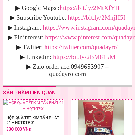
▶
Google Maps
:
https://bit.ly/2MtXfYH
▶
Subscribe Youtube
:
https://bit.ly/2MnjH5I
▶
Instagram:
https://www.instagram.com/quadayr
▶
Pininterest:
https://www.pinterest.com/quadayr
▶
Twitter:
https://twitter.com/quadayroi
▶
Linkedin:
https://bit.ly/2BM815M
▶
Zalo order acc
:0949653907
–
quadayroicom
SẢN PHẨM LIÊN QUAN
HỘP QUÀ TẾT KIM TẤN PHÁT
01 – HQTKTP01
330.000 VNĐ