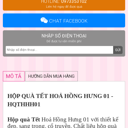
HOTLINE:
0973353102
Liên hệ ngay để được quà
CHAT FACEBOOK
NHẬP SỐ ĐIỆN THOẠI
Để được tư vấn miễn phí
GỬI
MÔ TẢ
HƯỚNG DẪN MUA HÀNG
HỘP QUÀ TẾT HOẢ HỒNG HƯNG 01 -
HQTHHH01
Hộp quà Tết
Hoả Hồng Hưng 01 với thiết kế
đẹp, sang trọng, cổ truyền. Chất liệu hộp quà