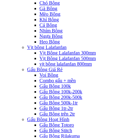
Chó Bông
Gà Bông
Mèo Bông
Khỉ Bông
Cá Bông
Nhím Bông
Ngựa Bông
Heo Bông
Vịt bông Lalafanfan
Vịt Bông Lalafanfan 300mm
Vịt Bông Lalafanfan 500mm
vịt bông lalafanfan 800mm
Gấu Bông Giá Rẻ
Voi Bông
Combo gấu + mền
Gấu Bông 100k
Gấu Bông 100k-200k
Gấu Bông 200k-500k
Gấu Bông 500k-1tr
Gấu Bông 1tr-2tr
Gấu Bông trên 2tr
Gấu Bông Hoạt Hình
Gấu Bông Totoro
Gấu Bông Stitch
Gấu Bông Rilakuma