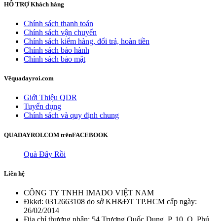
HỖ TRỢ
Khách hàng
Chính sách thanh toán
Chính sách vận chuyển
Chính sách kiểm hàng, đổi trả, hoàn tiền
Chính sách bảo hành
Chính sách bảo mật
Về
quadayroi.com
Giới Thiệu QDR
Tuyển dụng
Chính sách và quy định chung
QUADAYROI.COM trên
FACEBOOK
Quà Đây Rồi
Liên hệ
CÔNG TY TNHH IMADO VIỆT NAM
Đkkd: 0312663108 do sở KH&ĐT TP.HCM cấp ngày:
26/02/2014
Địa chỉ thương nhân: 54 Trương Quốc Dung, P. 10, Q. Phú