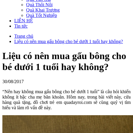
Quà Thôi Nôi
Quà Khai Trương
Quà Tốt Nghiệp
LIÊN HỆ
Tin tức
Trang chủ
Liệu có nên mua gấu bông cho bé dưới 1 tuổi hay không?
Liệu có nên mua gấu bông cho
bé dưới 1 tuổi hay không?
30/08/2017
“Nên hay không mua gấu bông cho bé dưới 1 tuổi” là câu hỏi khiến
không ít bậc cha mẹ băn khoăn. Hôm nay, trong bài viết này, cửa
hàng quà tặng, đồ chơi trẻ em quadayroi.com sẽ cùng quý vị tìm
hiểu và làm rõ vấn đề này.