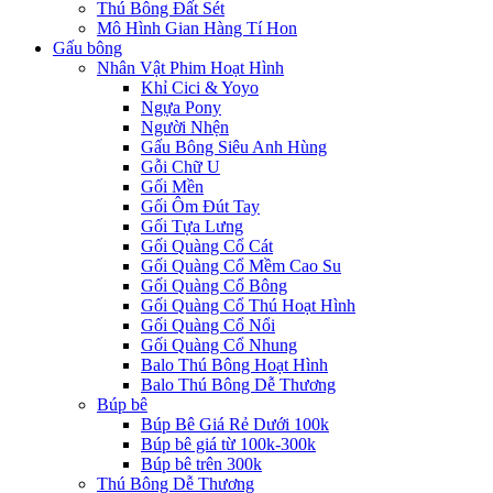
Thú Bông Đất Sét
Mô Hình Gian Hàng Tí Hon
Gấu bông
Nhân Vật Phim Hoạt Hình
Khỉ Cici & Yoyo
Ngựa Pony
Người Nhện
Gấu Bông Siêu Anh Hùng
Gỗi Chữ U
Gối Mền
Gối Ôm Đút Tay
Gối Tựa Lưng
Gối Quàng Cổ Cát
Gối Quàng Cổ Mềm Cao Su
Gối Quàng Cổ Bông
Gối Quàng Cổ Thú Hoạt Hình
Gối Quàng Cổ Nổi
Gối Quàng Cổ Nhung
Balo Thú Bông Hoạt Hình
Balo Thú Bông Dễ Thương
Búp bê
Búp Bê Giá Rẻ Dưới 100k
Búp bê giá từ 100k-300k
Búp bê trên 300k
Thú Bông Dễ Thương