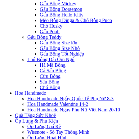
Gấu Bông Mickey
Gấu Bông Doraemon
Gấu Bông Hello Kitty
Mèo Bông Dinga & Chó Bông Puco
Chó Husky
Gấu Pooh
Gấu Bông Teddy
Gấu Bông Size lớn
Gấu Bông Size Nhỏ
Gấu Bông Tốt Nghiệp
Thú Bông Dài Ôm Ngủ
Hà Mã Bông
Cá Sấu Bông
Cừu Bông
Sâu Bông
Chó Bông
Hoa Handmade
Hoa Handmade Ngày Quốc Tế Phụ Nữ 8-3
Hoa Handmade Valentine 14-2
Hoa Handmade Ngày Phụ Nữ Việt Nam 20-10
Quà Tặng Sức Khoẻ
Ốp Lưng & Phụ Kiện
Ốp Lưng Giá Rẻ
Wisenote - Sổ Tay Thông Minh
Ốp Lưng Hoạt Hình