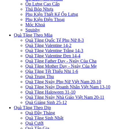
Ốp Lưng Cao Cấp
Thú Bóp Nhựa
Phụ Kiện Thiết Kế Ốp Lưng
Phụ Kiện Điện Thoại
Móc Khoá
Squishy
Quà Tặng Theo Mùa
Quà Tặng Quốc Tế Phụ Nữ 8-3
Quà Tặng Valentine 14-2
Quà Tặng Valentine Trắng 14-3
Quà Tặng Valentine Đen 14-4
Quà Tặng Father Day - Ngày Của Cha
Quà Tặng Mother Day - Ngày Của Mẹ
Qùa Tặng Tết Thiếu Nhi 1-6
Quà Trung Thu
Quà Tặng Ngày Phụ Nữ Việt Nam 20-10
Quà Tặng Ngày Doanh Nhân Việt Nam 13-10
Quà Tặng Haloween 31-10
Quà Tặng Ngày Nhà Giáo Việt Nam 20-11
Quà Giáng Sinh 25-12
Quà Tặng Theo Dịp
Quà Đầy Tháng
Quà Tặng Sinh Nhật
Quà Cưới
Quà Tân Gia