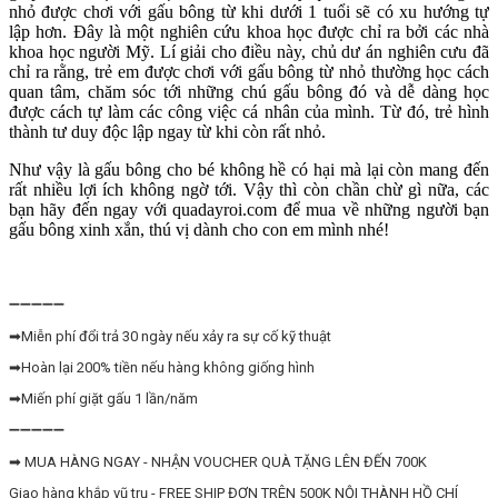
nhỏ được chơi với gấu bông từ khi dưới 1 tuổi sẽ có xu hướng tự
lập hơn. Đây là một nghiên cứu khoa học được chỉ ra bởi các nhà
khoa học người Mỹ. Lí giải cho điều này, chủ dư án nghiên cưu đã
chỉ ra rằng, trẻ em được chơi với gấu bông từ nhỏ thường học cách
quan tâm, chăm sóc tới những chú gấu bông đó và dễ dàng học
được cách tự làm các công việc cá nhân của mình. Từ đó, trẻ hình
thành tư duy độc lập ngay từ khi còn rất nhỏ.
Như vậy là gấu bông cho bé không hề có hại mà lại còn mang đến
rất nhiều lợi ích không ngờ tới. Vậy thì còn chần chừ gì nữa, các
bạn hãy đến ngay với quadayroi.com để mua về những người bạn
gấu bông xinh xắn, thú vị dành cho con em mình nhé!
➖➖➖➖➖
➡Miễn phí đổi trả 30 ngày nếu xảy ra sự cố kỹ thuật
➡Hoàn lại 200% tiền nếu hàng không giống hình
➡Miến phí giặt gấu 1 lần/năm
➖➖➖➖➖
➡ MUA HÀNG NGAY - NHẬN VOUCHER QUÀ TẶNG LÊN ĐẾN 700K
Giao hàng khắp vũ trụ - FREE SHIP ĐƠN TRÊN 500K NỘI THÀNH HỒ CHÍ