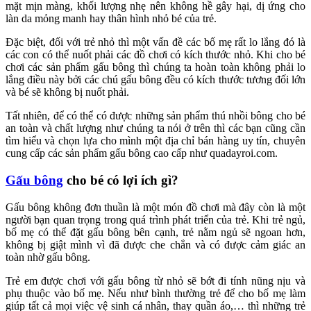
mặt mịn màng, khối lượng nhẹ nên không hề gây hại, dị ứng cho
làn da mỏng manh hay thân hình nhỏ bé của trẻ.
Đặc biệt, đối với trẻ nhỏ thì một vấn đề các bố mẹ rất lo lắng đó là
các con có thể nuốt phải các đồ chơi có kích thước nhỏ. Khi cho bé
chơi các sản phẩm gấu bông thì chúng ta hoàn toàn không phải lo
lắng điều này bởi các chú gấu bông đều có kích thước tương đối lớn
và bé sẽ không bị nuốt phải.
Tất nhiên, để có thể có được những sản phẩm thú nhồi bông cho bé
an toàn và chất lượng như chúng ta nói ở trên thì các bạn cũng cần
tìm hiểu và chọn lựa cho mình một địa chỉ bán hàng uy tín, chuyên
cung cấp các sản phẩm gấu bông cao cấp như quadayroi.com.
Gấu bông
cho bé có lợi ích gì?
Gấu bông không đơn thuần là một món đồ chơi mà đây còn là một
người bạn quan trọng trong quá trình phát triển của trẻ. Khi trẻ ngủ,
bố mẹ có thể đặt gấu bông bên cạnh, trẻ nằm ngủ sẽ ngoan hơn,
không bị giật mình vì đã được che chắn và có được cảm giác an
toàn nhờ gấu bông.
Trẻ em được chơi với gấu bông từ nhỏ sẽ bớt đi tính nũng nịu và
phụ thuộc vào bố mẹ. Nếu như bình thường trẻ để cho bố mẹ làm
giúp tất cả mọi việc vệ sinh cá nhân, thay quần áo,… thì những trẻ