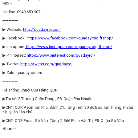
MINH
Hotline: 0949 653 907
➖➖➖➖➖
▶ Website:
http://quadayroi.com
▶ Facebook:
https://www.facebook.com/quadayroigiftshop/
▶ Instagram:
https://www.instagram.com/quadayroigiftshop/
▶ Pininterest:
https://www.pinterest.com/quadayroi/
▶ Twitter:
https://twitter.com/quadayroi
▶ Zalo: quadayroicom
➖➖➖➖➖
Hệ Thống Chuỗi Cửa Hàng QDR:
▶Trụ sở: 2 Trương Quốc Dung , P8, Quận Phú Nhuận
▶CN1: QDR Aeon Tân Phú, Sảnh C1, Tầng Trệt, 30 Bờ Bao Tân Thắng, P Sơn
Kỳ, Quận Tân Phú
▶CN2: QDR Emart Gò Vấp: Tầng 2, 366 Phan Văn Trị, P5, Quận Gò Vấp
Share :