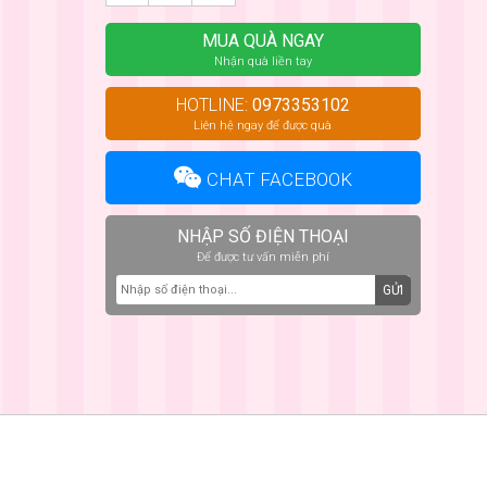
MUA QUÀ NGAY
Nhận quà liền tay
HOTLINE:
0973353102
Liên hệ ngay để được quà
CHAT FACEBOOK
NHẬP SỐ ĐIỆN THOẠI
Để được tư vấn miễn phí
GỬI