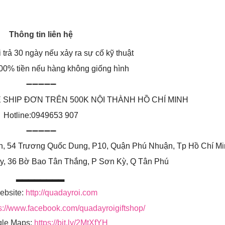
Thông tin liên hệ
 trả 30 ngày nếu xảy ra sự cố kỹ thuật
00% tiền nếu hàng không giống hình
➖➖➖➖➖
FREE SHIP ĐƠN TRÊN 500K NỘI THÀNH HỒ CHÍ MINH
Hotline:0949653 907
➖➖➖➖➖
ín, 54 Trương Quốc Dung, P10, Quận Phú Nhuận, Tp Hồ Chí Mi
ty, 36 Bờ Bao Tân Thắng, P Sơn Kỳ, Q Tân Phú
▂▂▂▂▂▂▂▂
ebsite:
http://quadayroi.com
s://www.facebook.com/quadayroigiftshop/
le Maps
:
https://bit.ly/2MtXfYH