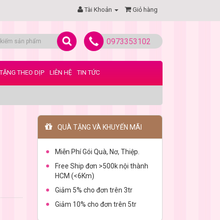
Tài Khoản
Giỏ hàng
0973353102
TẶNG THEO DỊP
LIÊN HỆ
TIN TỨC
QUÀ TẶNG VÀ KHUYẾN MÃI
Miễn Phí Gói Quà, Nơ, Thiệp.
Free Ship đơn >500k nội thành
HCM (<6Km)
Giảm 5% cho đơn trên 3tr
Giảm 10% cho đơn trên 5tr