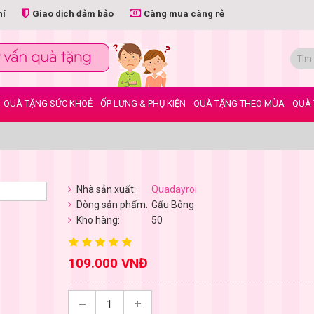
hí
Giao dịch đảm bảo
Càng mua càng rẻ
QUÀ TẶNG SỨC KHOẺ
ỐP LƯNG & PHỤ KIỆN
QUÀ TẶNG THEO MÙA
QUÀ 
Nhà sản xuất:
Quadayroi
Dòng sản phẩm:
Gấu Bông
Kho hàng:
50
109.000 VNĐ