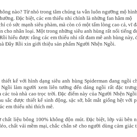
không nào? Từ nhỏ trong tâm chúng ta vẫn luôn ngưỡng mộ hìn
hường. Đặc biệt, các em thiếu nhi chính là những fan hâm mộ
hỉ có sức mạnh siêu phàm, mà còn có một tấm lòng cao cả, vĩ đ
ến cho nhân loại. Một trong những siêu anh hùng rất nổi tiếng đ
ồi hiểu được rằng các em thiếu nhi rất đam mê anh hùng này, 
uà Đây Rồi xin giới thiệu sản phẩm Người Nhện Ngồi.
thiết kế với hình dạng siêu anh hùng Spiderman đang ngồi c
Ngồi làm người xem liên tưởng đến dáng ngồi rất đặc trưng
a các toà nhà cao trọc trời. Đặc điểm này của Người Nhện Ngồ
u sắc được thiết kế sinh động, sặc sỡ, bắt mắt giống hệt với 
ác em thiếu nhi thích mê.
 chất liệu bông 100% không độn mút. Đặc biệt, lớp vải bên n
 léo, chất vải mềm mại, chắc chắn sẽ cho người dùng cảm giác 