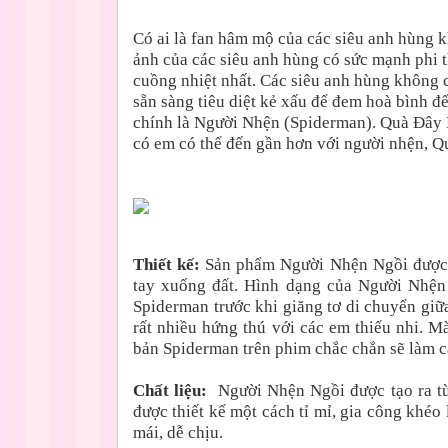
Có ai là fan hâm mộ của các siêu anh hùng 
ảnh của các siêu anh hùng có sức mạnh phi t
cuồng nhiệt nhất. Các siêu anh hùng không c
sẵn sàng tiêu diệt kẻ xấu để đem hoà bình đ
chính là Người Nhện (Spiderman). Quà Đây R
có em có thể đến gần hơn với người nhện, Q
Thiết kế:
Sản phẩm Người Nhện Ngồi được 
tay xuống đất. Hình dạng của Người Nhện 
Spiderman trước khi giăng tơ di chuyển giữ
rất nhiều hứng thú với các em thiếu nhi. Mà
bản Spiderman trên phim chắc chắn sẽ làm c
Chất liệu:
Người Nhện Ngồi được tạo ra từ
được thiết kể một cách tỉ mỉ, gia công khéo
mái, dễ chịu.