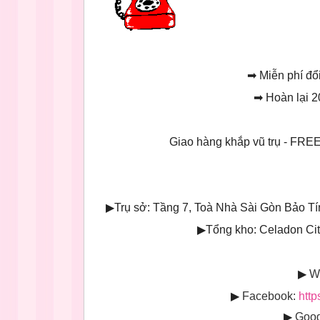
➡
Miễn phí đổi
➡
Hoàn lại 2
Giao hàng khắp vũ trụ - 
▶
Trụ sở: Tầng 7, Toà Nhà Sài Gòn Bảo T
▶
Tổng kho: Celadon Ci
▶
W
▶
Facebook:
http
▶
Goog