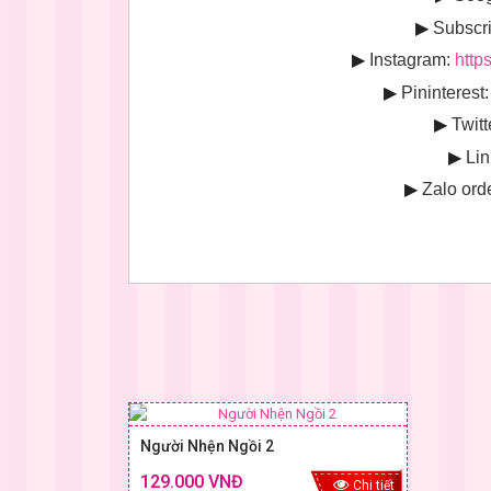
▶
Subscr
▶
Instagram:
http
▶
Pininterest:
▶
Twitt
▶
Lin
▶
Zalo ord
Người Nhện Ngồi 2
129.000 VNĐ
Chi tiết