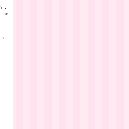
 ra.
g sản
ch