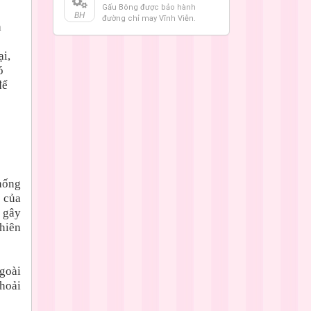
Gấu Bông được bảo hành
BH
đường chỉ may Vĩnh Viễn.
h
ại,
ó
để
hống
 của
i gây
phiên
goài
thoải