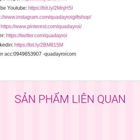
ibe Youtube
:
https://bit.ly/2MnjH5I
s://www.instagram.com/quadayroigiftshop/
https://www.pinterest.com/quadayroi/
er:
https://twitter.com/quadayroi
kedin:
https://bit.ly/2BM815M
er acc
:0949653907
-quadayroicom
SẢN PHẨM LIÊN QUAN