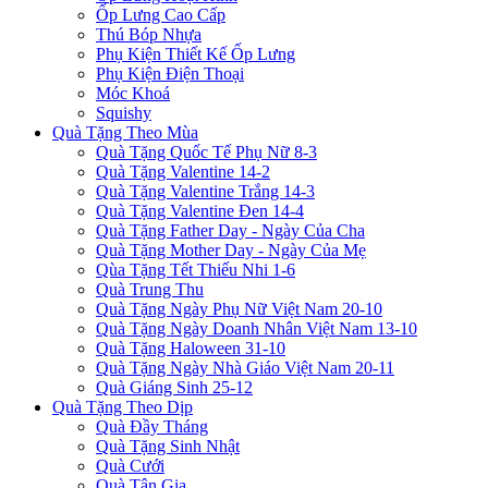
Ốp Lưng Cao Cấp
Thú Bóp Nhựa
Phụ Kiện Thiết Kế Ốp Lưng
Phụ Kiện Điện Thoại
Móc Khoá
Squishy
Quà Tặng Theo Mùa
Quà Tặng Quốc Tế Phụ Nữ 8-3
Quà Tặng Valentine 14-2
Quà Tặng Valentine Trắng 14-3
Quà Tặng Valentine Đen 14-4
Quà Tặng Father Day - Ngày Của Cha
Quà Tặng Mother Day - Ngày Của Mẹ
Qùa Tặng Tết Thiếu Nhi 1-6
Quà Trung Thu
Quà Tặng Ngày Phụ Nữ Việt Nam 20-10
Quà Tặng Ngày Doanh Nhân Việt Nam 13-10
Quà Tặng Haloween 31-10
Quà Tặng Ngày Nhà Giáo Việt Nam 20-11
Quà Giáng Sinh 25-12
Quà Tặng Theo Dịp
Quà Đầy Tháng
Quà Tặng Sinh Nhật
Quà Cưới
Quà Tân Gia