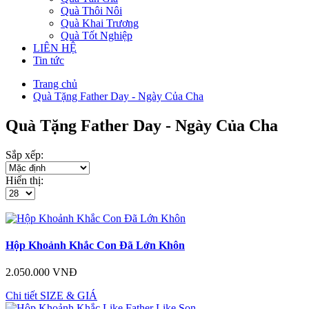
Quà Thôi Nôi
Quà Khai Trương
Quà Tốt Nghiệp
LIÊN HỆ
Tin tức
Trang chủ
Quà Tặng Father Day - Ngày Của Cha
Quà Tặng Father Day - Ngày Của Cha
Sắp xếp:
Hiển thị:
Hộp Khoảnh Khắc Con Đã Lớn Khôn
2.050.000 VNĐ
Chi tiết
SIZE & GIÁ