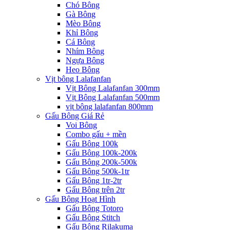
Chó Bông
Gà Bông
Mèo Bông
Khỉ Bông
Cá Bông
Nhím Bông
Ngựa Bông
Heo Bông
Vịt bông Lalafanfan
Vịt Bông Lalafanfan 300mm
Vịt Bông Lalafanfan 500mm
vịt bông lalafanfan 800mm
Gấu Bông Giá Rẻ
Voi Bông
Combo gấu + mền
Gấu Bông 100k
Gấu Bông 100k-200k
Gấu Bông 200k-500k
Gấu Bông 500k-1tr
Gấu Bông 1tr-2tr
Gấu Bông trên 2tr
Gấu Bông Hoạt Hình
Gấu Bông Totoro
Gấu Bông Stitch
Gấu Bông Rilakuma