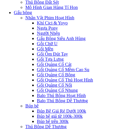
Thú Bông Đất Sét
Mô Hình Gian Hàng Tí Hon
Gấu bông
Nhân Vật Phim Hoạt Hình
Khỉ Cici & Yoyo
Ngựa Pony
Người Nhện
Gấu Bông Siêu Anh Hùng
Gỗi Chữ U
Gối Mền
Gối Ôm Đút Tay
Gối Tựa Lưng
Gối Quàng Cổ Cát
Gối Quàng Cổ Mềm Cao Su
Gối Quàng Cổ Bông
Gối Quàng Cổ Thú Hoạt Hình
Gối Quàng Cổ Nổi
Gối Quàng Cổ Nhung
Balo Thú Bông Hoạt Hình
Balo Thú Bông Dễ Thương
Búp bê
Búp Bê Giá Rẻ Dưới 100k
Búp bê giá từ 100k-300k
Búp bê trên 300k
Thú Bông Dễ Thương