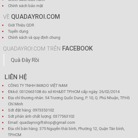
Chính sách bảo mật
QUADAYROI.COM
VỀ
Giới Thiệu QDR
Tuyển dụng
Chính sách và quy định chung
FACEBOOK
QUADAYROI.COM TRÊN
Quà Đây Rồi
LIÊN HỆ
CÔNG TY TNHH IMADO VIỆT NAM
Đkkd: 0312663108 do sở KH&ĐT TP.HCM cấp ngày: 26/02/2014
Địa chỉ thương nhân: 54 Trương Quốc Dung, P. 10, Q. Phú Nhuận, TP.Hồ
Chí Minh
Sdt đặt hàng: 0973353102
Sdt phản ánh chất lượng: 0377563102
Email: quadayroigiftshop@gmail.com
Địa chỉ bán hàng: 375 Nguyễn thái bình, Phường 12, Quận Tân bình,
TP.HCM