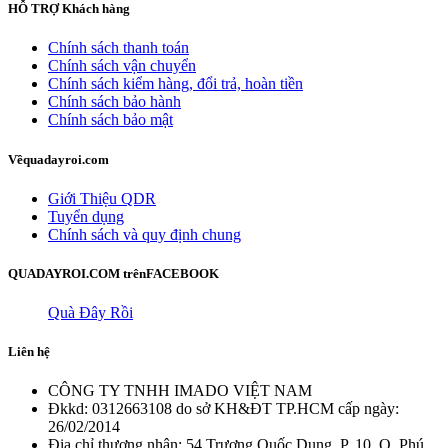
HỖ TRỢ
Khách hàng
Chính sách thanh toán
Chính sách vận chuyển
Chính sách kiểm hàng, đổi trả, hoàn tiền
Chính sách bảo hành
Chính sách bảo mật
Về
quadayroi.com
Giới Thiệu QDR
Tuyển dụng
Chính sách và quy định chung
QUADAYROI.COM trên
FACEBOOK
Quà Đây Rồi
Liên hệ
CÔNG TY TNHH IMADO VIỆT NAM
Đkkd: 0312663108 do sở KH&ĐT TP.HCM cấp ngày:
26/02/2014
Địa chỉ thương nhân: 54 Trương Quốc Dung, P. 10, Q. Phú