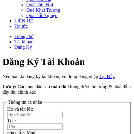
Quà Thôi Nôi
Quà Khai Trương
Quà Tốt Nghiệp
LIÊN HỆ
Tin tức
Trang chủ
Tài khoản
Đăng Ký
Đăng Ký Tài Khoản
Nếu bạn đã đăng ký tài khoản, vui lòng đăng nhập
Tại Đây
.
Lưu ý:
Các mục dấu sao
màu đỏ
không được bỏ trống & phải điền
đầy đủ, chính xác
Thông tin cá nhân
Họ và tên lót:
Tên:
Địa chỉ E-Mail: