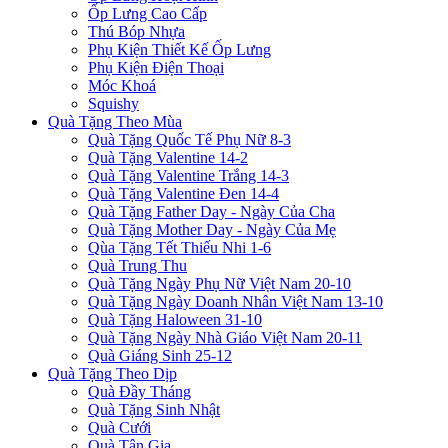
Ốp Lưng Cao Cấp
Thú Bóp Nhựa
Phụ Kiện Thiết Kế Ốp Lưng
Phụ Kiện Điện Thoại
Móc Khoá
Squishy
Quà Tặng Theo Mùa
Quà Tặng Quốc Tế Phụ Nữ 8-3
Quà Tặng Valentine 14-2
Quà Tặng Valentine Trắng 14-3
Quà Tặng Valentine Đen 14-4
Quà Tặng Father Day - Ngày Của Cha
Quà Tặng Mother Day - Ngày Của Mẹ
Qùa Tặng Tết Thiếu Nhi 1-6
Quà Trung Thu
Quà Tặng Ngày Phụ Nữ Việt Nam 20-10
Quà Tặng Ngày Doanh Nhân Việt Nam 13-10
Quà Tặng Haloween 31-10
Quà Tặng Ngày Nhà Giáo Việt Nam 20-11
Quà Giáng Sinh 25-12
Quà Tặng Theo Dịp
Quà Đầy Tháng
Quà Tặng Sinh Nhật
Quà Cưới
Quà Tân Gia