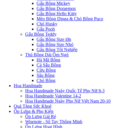
Gấu Bông Mickey
Gấu Bông Doraemon
Gấu Bông Hello Kitty
Mèo Bông Dinga & Chó Bông Puco
Chó Husky
Gấu Pooh
Gấu Bông Teddy
Gấu Bông Size lớn
Gấu Bông Size Nhỏ
Gấu Bông Tốt Nghiệp
Thú Bông Dài Ôm Ngủ
Hà Mã Bông
Cá Sấu Bông
Cừu Bông
Sâu Bông
Chó Bông
Hoa Handmade
Hoa Handmade Ngày Quốc Tế Phụ Nữ 8-3
Hoa Handmade Valentine 14-2
Hoa Handmade Ngày Phụ Nữ Việt Nam 20-10
Quà Tặng Sức Khoẻ
Ốp Lưng & Phụ Kiện
Ốp Lưng Giá Rẻ
Wisenote - Sổ Tay Thông Minh
Ốp Lưng Hoạt Hình