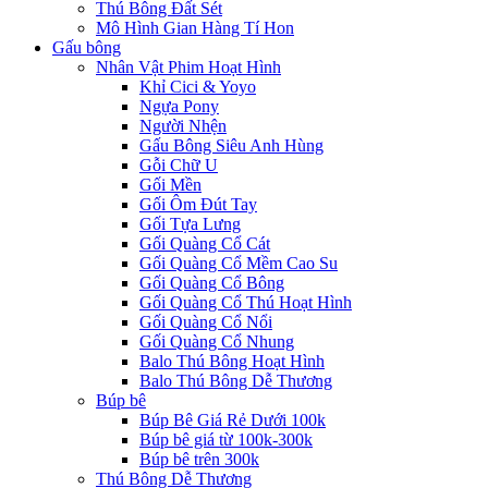
Thú Bông Đất Sét
Mô Hình Gian Hàng Tí Hon
Gấu bông
Nhân Vật Phim Hoạt Hình
Khỉ Cici & Yoyo
Ngựa Pony
Người Nhện
Gấu Bông Siêu Anh Hùng
Gỗi Chữ U
Gối Mền
Gối Ôm Đút Tay
Gối Tựa Lưng
Gối Quàng Cổ Cát
Gối Quàng Cổ Mềm Cao Su
Gối Quàng Cổ Bông
Gối Quàng Cổ Thú Hoạt Hình
Gối Quàng Cổ Nổi
Gối Quàng Cổ Nhung
Balo Thú Bông Hoạt Hình
Balo Thú Bông Dễ Thương
Búp bê
Búp Bê Giá Rẻ Dưới 100k
Búp bê giá từ 100k-300k
Búp bê trên 300k
Thú Bông Dễ Thương