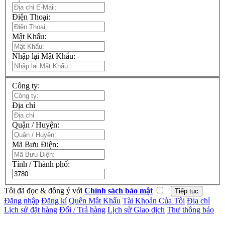
Điện Thoại:
Mật Khẩu:
Nhập lại Mật Khẩu:
Công ty:
Địa chỉ
Quận / Huyện:
Mã Bưu Điện:
Tỉnh / Thành phố:
Tôi đã đọc & đồng ý với
Chính sách bảo mật
Đăng nhập
Đăng kí
Quên Mật Khẩu
Tài Khoản Của Tôi
Địa chỉ
Lịch sử đặt hàng
Đổi / Trả hàng
Lịch sử Giao dịch
Thư thông báo