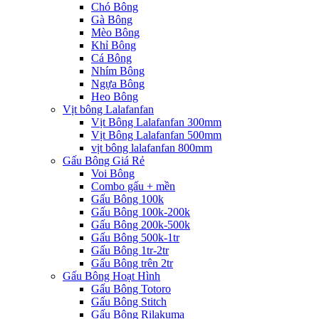
Chó Bông
Gà Bông
Mèo Bông
Khỉ Bông
Cá Bông
Nhím Bông
Ngựa Bông
Heo Bông
Vịt bông Lalafanfan
Vịt Bông Lalafanfan 300mm
Vịt Bông Lalafanfan 500mm
vịt bông lalafanfan 800mm
Gấu Bông Giá Rẻ
Voi Bông
Combo gấu + mền
Gấu Bông 100k
Gấu Bông 100k-200k
Gấu Bông 200k-500k
Gấu Bông 500k-1tr
Gấu Bông 1tr-2tr
Gấu Bông trên 2tr
Gấu Bông Hoạt Hình
Gấu Bông Totoro
Gấu Bông Stitch
Gấu Bông Rilakuma