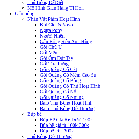
Thú Bông Đất Sét
Mô Hình Gian Hàng Tí Hon
Gấu bông
Nhân Vật Phim Hoạt Hình
Khỉ Cici & Yoyo
Ngựa Pony
Người Nhện
Gấu Bông Siêu Anh Hùng
Gỗi Chữ U
Gối Mền
Gối Ôm Đút Tay
Gối Tựa Lưng
Gối Quàng Cổ Cát
Gối Quàng Cổ Mềm Cao Su
Gối Quàng Cổ Bông
Gối Quàng Cổ Thú Hoạt Hình
Gối Quàng Cổ Nổi
Gối Quàng Cổ Nhung
Balo Thú Bông Hoạt Hình
Balo Thú Bông Dễ Thương
Búp bê
Búp Bê Giá Rẻ Dưới 100k
Búp bê giá từ 100k-300k
Búp bê trên 300k
Thú Bông Dễ Thương