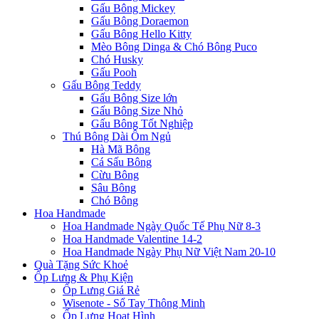
Gấu Bông Mickey
Gấu Bông Doraemon
Gấu Bông Hello Kitty
Mèo Bông Dinga & Chó Bông Puco
Chó Husky
Gấu Pooh
Gấu Bông Teddy
Gấu Bông Size lớn
Gấu Bông Size Nhỏ
Gấu Bông Tốt Nghiệp
Thú Bông Dài Ôm Ngủ
Hà Mã Bông
Cá Sấu Bông
Cừu Bông
Sâu Bông
Chó Bông
Hoa Handmade
Hoa Handmade Ngày Quốc Tế Phụ Nữ 8-3
Hoa Handmade Valentine 14-2
Hoa Handmade Ngày Phụ Nữ Việt Nam 20-10
Quà Tặng Sức Khoẻ
Ốp Lưng & Phụ Kiện
Ốp Lưng Giá Rẻ
Wisenote - Sổ Tay Thông Minh
Ốp Lưng Hoạt Hình