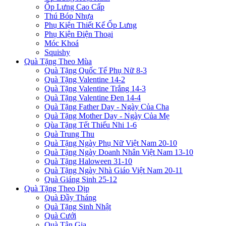
Ốp Lưng Cao Cấp
Thú Bóp Nhựa
Phụ Kiện Thiết Kế Ốp Lưng
Phụ Kiện Điện Thoại
Móc Khoá
Squishy
Quà Tặng Theo Mùa
Quà Tặng Quốc Tế Phụ Nữ 8-3
Quà Tặng Valentine 14-2
Quà Tặng Valentine Trắng 14-3
Quà Tặng Valentine Đen 14-4
Quà Tặng Father Day - Ngày Của Cha
Quà Tặng Mother Day - Ngày Của Mẹ
Qùa Tặng Tết Thiếu Nhi 1-6
Quà Trung Thu
Quà Tặng Ngày Phụ Nữ Việt Nam 20-10
Quà Tặng Ngày Doanh Nhân Việt Nam 13-10
Quà Tặng Haloween 31-10
Quà Tặng Ngày Nhà Giáo Việt Nam 20-11
Quà Giáng Sinh 25-12
Quà Tặng Theo Dịp
Quà Đầy Tháng
Quà Tặng Sinh Nhật
Quà Cưới
Quà Tân Gia