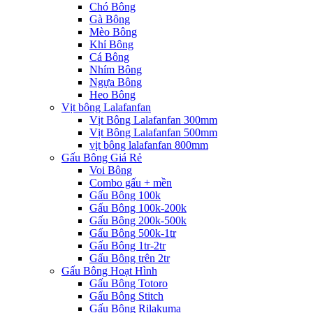
Chó Bông
Gà Bông
Mèo Bông
Khỉ Bông
Cá Bông
Nhím Bông
Ngựa Bông
Heo Bông
Vịt bông Lalafanfan
Vịt Bông Lalafanfan 300mm
Vịt Bông Lalafanfan 500mm
vịt bông lalafanfan 800mm
Gấu Bông Giá Rẻ
Voi Bông
Combo gấu + mền
Gấu Bông 100k
Gấu Bông 100k-200k
Gấu Bông 200k-500k
Gấu Bông 500k-1tr
Gấu Bông 1tr-2tr
Gấu Bông trên 2tr
Gấu Bông Hoạt Hình
Gấu Bông Totoro
Gấu Bông Stitch
Gấu Bông Rilakuma