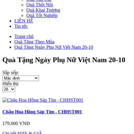
Quà Thôi Nôi
Quà Khai Trương
Quà Tốt Nghiệp
LIÊN HỆ
Tin tức
Trang chủ
Quà Tặng Theo Mùa
Quà Tặng Ngày Phụ Nữ Việt Nam 20-10
Quà Tặng Ngày Phụ Nữ Việt Nam 20-10
Sắp xếp:
Hiển thị:
Chậu Hoa Hồng Sáp Tím - CHHST001
179.000 VNĐ
Chi tiết
SIZE & GIÁ