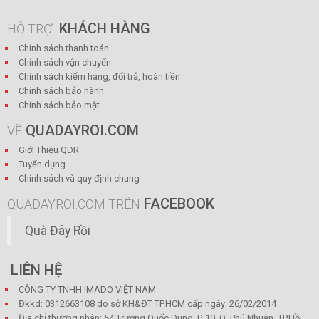
KHÁCH HÀNG
HỖ TRỢ
Chính sách thanh toán
Chính sách vận chuyển
Chính sách kiểm hàng, đổi trả, hoàn tiền
Chính sách bảo hành
Chính sách bảo mật
QUADAYROI.COM
VỀ
Giới Thiệu QDR
Tuyển dụng
Chính sách và quy định chung
FACEBOOK
QUADAYROI.COM TRÊN
Quà Đây Rồi
LIÊN HỆ
CÔNG TY TNHH IMADO VIỆT NAM
Đkkd: 0312663108 do sở KH&ĐT TP.HCM cấp ngày: 26/02/2014
Địa chỉ thương nhân: 54 Trương Quốc Dung, P. 10, Q. Phú Nhuận, TP.Hồ