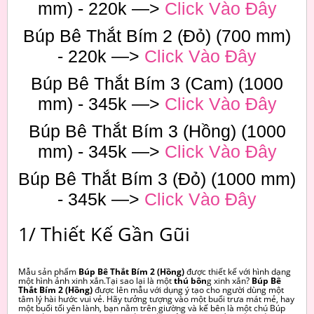
mm) - 220k —>
Click Vào Đây
Búp Bê Thắt Bím 2 (Đỏ) (700 mm)
- 220k —>
Click Vào Đây
Búp Bê Thắt Bím 3 (Cam) (1000
mm) - 345k —>
Click Vào Đây
Búp Bê Thắt Bím 3 (Hồng) (1000
mm) - 345k —>
Click Vào Đây
Búp Bê Thắt Bím 3 (Đỏ) (1000 mm)
- 345k —>
Click Vào Đây
1/ Thiết Kế Gần Gũi
Mẫu sản phẩm
Búp Bê Thắt Bím 2 (Hồng)
được thiết kế với hình dạng
một hình ảnh xinh xắn.Tại sao lại là một
thú bôn
g xinh xắn?
Búp Bê
Thắt Bím 2 (Hồng)
được lên mẫu với dụng ý tạo cho người dùng một
tâm lý hài hước vui vẻ. Hãy tưởng tượng vào một buổi trưa mát mẻ, hay
một buổi tối yên lành, bạn nằm trên giường và kế bên là một chú Búp