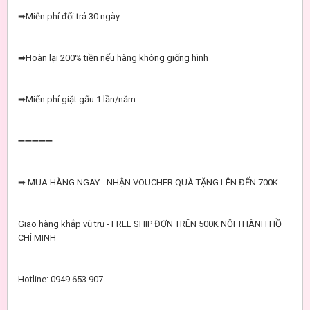
➡Miễn phí đổi trả 30 ngày
➡Hoàn lại 200% tiền nếu hàng không giống hình
➡Miến phí giặt gấu 1 lần/năm
➖➖➖➖➖
➡ MUA HÀNG NGAY - NHẬN VOUCHER QUÀ TẶNG LÊN ĐẾN 700K
Giao hàng khắp vũ trụ - FREE SHIP ĐƠN TRÊN 500K NỘI THÀNH HỒ
CHÍ MINH
Hotline: 0949 653 907