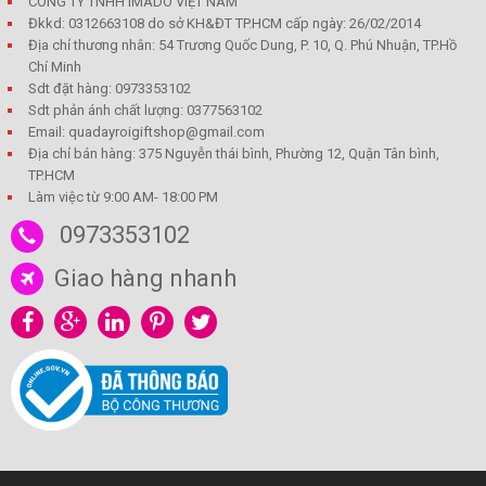
CÔNG TY TNHH IMADO VIỆT NAM
Đkkd: 0312663108 do sở KH&ĐT TP.HCM cấp ngày: 26/02/2014
Địa chỉ thương nhân: 54 Trương Quốc Dung, P. 10, Q. Phú Nhuận, TP.Hồ
Chí Minh
Sdt đặt hàng: 0973353102
Sdt phản ánh chất lượng: 0377563102
Email: quadayroigiftshop@gmail.com
Địa chỉ bán hàng: 375 Nguyễn thái bình, Phường 12, Quận Tân bình,
TP.HCM
Làm việc từ 9:00 AM- 18:00 PM
0973353102
Giao hàng nhanh