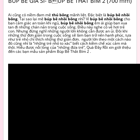
BÚP BÊ GIÁ SỈ- BÚP BÊ THẮT BÍM 2 (700 mm)
Ai cũng có niềm đam mê
thú bông
mãnh liệt. Đặc biệt là
búp bê nhồi
bông
. Tại sao lại mê
búp bê nhồi bông
nhỉ? Vì
búp bê nhồi bông
cho
bạn cảm giác an toàn khi ngủ,
búp bê nhồi bông
êm ái giúp bạn xua
tan đi những chán nản trong cuộc sống. Điều này nghe có vẻ hơi trẻ
con. Nhưng đừng nghĩ những người lớn không cần được an ủi. Đôi khi
những thứ đơn giản trong cuộc sống sẽ làm bạn trở nên hạnh phúc, tựa
như trẻ nhỏ chỉ thích những thứ giản đơn. người lớn theo một cách nào
đó cũng nhỉ là “những trẻ nhỏ to xác” biết cách kiềm chế xúc cảm mà
thôi. Hiểu được nỗi lòng của “những đứa trẻ”, Quà Đây Rồi xin giới thiệu
đến các bạn mẫu sản phẩm Búp Bê Thắt Bím 2 .