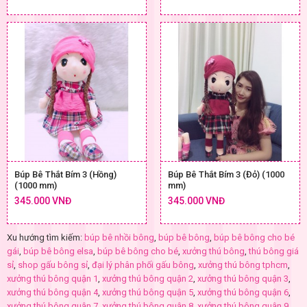
Búp Bê Thắt Bím 3 (Hồng)
Búp Bê Thắt Bím 3 (Đỏ) (1000
(1000 mm)
mm)
345.000 VNĐ
345.000 VNĐ
Xu hướng tìm kiếm:
búp bê nhồi bông
,
búp bê bông
,
búp bê bông cho bé
gái
,
búp bê bông elsa
,
búp bê bông cho bé
,
xưởng thú bông
,
thú bông giá
sỉ
,
shop gấu bông sỉ
,
đại lý phân phối gấu bông
,
xưởng thú bông tphcm
,
xưởng thú bông quận 1
,
xưởng thú bông quận 2
,
xưởng thú bông quận 3
,
xưởng thú bông quận 4
,
xưởng thú bông quận 5
,
xưởng thú bông quận 6
,
xưởng thú bông quận 7
,
xưởng thú bông quận 8
,
xưởng thú bông quận 9
,