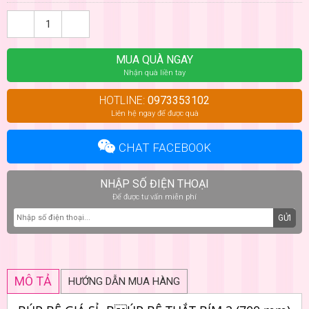
MUA QUÀ NGAY
Nhận quà liền tay
HOTLINE:
0973353102
Liên hệ ngay để được quà
CHAT FACEBOOK
NHẬP SỐ ĐIỆN THOẠI
Để được tư vấn miễn phí
GỬI
MÔ TẢ
HƯỚNG DẪN MUA HÀNG