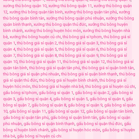
xưởng thú bông quận 10
,
xưởng thú bông quận 11
,
xưởng thú bông quận
12
,
xưởng thú bông quận tân bình
,
xưởng thú bông quận tân phú
,
xưởng
thú bông quận bình tân
,
xưởng thú bông quận phú nhuận
,
xưởng thú bông
quận bình thạnh
,
xưởng thú bông quận thủ đức
,
xưởng thú bông huyện
bình chánh
,
xưởng thú bông huyện hóc môn
,
xưởng thú bông huyện nhà
bè
,
xưởng thú bông huyện củ chi
,
thú bông giá sỉ tphcm
,
thú bông giá sỉ
quận 1
,
thú bông giá sỉ quận 2
,
thú bông giá sỉ quận 3
,
thú bông giá sỉ
quận 4
,
thú bông giá sỉ quận 5
,
thú bông giá sỉ quận 6
,
thú bông giá sỉ
quận 7
,
thú bông giá sỉ quận 8
,
thú bông giá sỉ quận 9
,
thú bông giá sỉ
quận 10
,
thú bông giá sỉ quận 11
,
thú bông giá sỉ quận 12
,
thú bông giá sỉ
quận tân bình
,
thú bông giá sỉ quận tân phú
,
thú bông giá sỉ quận bình tân
,
thú bông giá sỉ quận phú nhuận
,
thú bông giá sỉ quận bình thạnh
,
thú bông
giá sỉ quận thủ đức
,
thú bông giá sỉ huyện bình chánh
,
thú bông giá sỉ
huyện hóc môn
,
thú bông giá sỉ huyện nhà bè
,
thú bông giá sỉ huyện củ chi
,
gấu bông sỉ tphcm
,
gấu bông sỉ quận 1
,
gấu bông sỉ quận 2
,
gấu bông sỉ
quận 3
,
gấu bông sỉ quận 4
,
gấu bông sỉ quận 5
,
gấu bông sỉ quận 6
,
gấu
bông sỉ quận 7
,
gấu bông sỉ quận 8
,
gấu bông sỉ quận 9
,
gấu bông sỉ quận
10
,
gấu bông sỉ quận 11
,
gấu bông sỉ quận 12
,
gấu bông sỉ quận tân bình
,
gấu bông sỉ quận tân phú
,
gấu bông sỉ quận bình tân
,
gấu bông sỉ quận
phú nhuận
,
gấu bông sỉ quận bình thạnh
,
gấu bông sỉ quận thủ đức
,
gấu
bông sỉ huyện bình chánh
,
gấu bông sỉ huyện hóc môn
,
gấu bông sỉ huyện
nhà bè
,
gấu bông sỉ huyện củ chi.