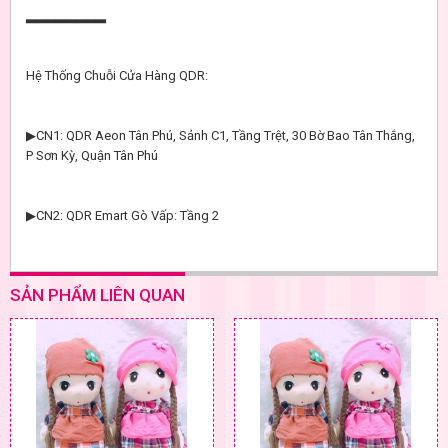
▂▂▂▂▂▂▂▂
Hệ Thống Chuỗi Cửa Hàng QDR:
▶CN1: QDR Aeon Tân Phú, Sảnh C1, Tầng Trệt, 30 Bờ Bao Tân Thắng,
P Sơn Kỳ, Quận Tân Phú
▶CN2: QDR Emart Gò Vấp: Tầng 2
SẢN PHẨM LIÊN QUAN