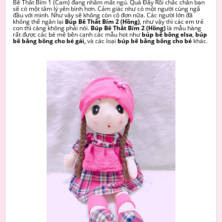
Bê Thắt Bím 1 (Cam) đang nhắm mắt ngủ. Quà Đây Rồi chắc chắn bạn
sẽ có một tâm lý yên bình hơn. Cảm giác như có một người cùng ngã
đầu với mình. Như vậy sẽ không còn cô đơn nữa. Các người lớn đã
không thể ngăn lại
Búp Bê Thắt Bím 2 (Hồng)
, như vậy thì các em trẻ
con thì càng không phải nói.
Búp Bê Thắt Bím 2 (Hồng)
là mẫu hàng
rất được các bé mê bên cạnh các mẫu hot như
búp bê bông elsa
,
búp
bê bằng bông cho bé gái,
và các
loại
búp bê bằng bông cho bé
khác.