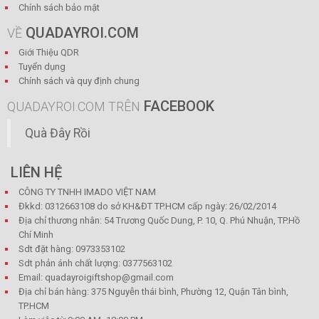
Chính sách bảo mật
QUADAYROI.COM
VỀ
Giới Thiệu QDR
Tuyển dụng
Chính sách và quy định chung
FACEBOOK
QUADAYROI.COM TRÊN
Quà Đây Rồi
LIÊN HỆ
CÔNG TY TNHH IMADO VIỆT NAM
Đkkd: 0312663108 do sở KH&ĐT TP.HCM cấp ngày: 26/02/2014
Địa chỉ thương nhân: 54 Trương Quốc Dung, P. 10, Q. Phú Nhuận, TP.Hồ
Chí Minh
Sdt đặt hàng: 0973353102
Sdt phản ánh chất lượng: 0377563102
Email: quadayroigiftshop@gmail.com
Địa chỉ bán hàng: 375 Nguyễn thái bình, Phường 12, Quận Tân bình,
TP.HCM