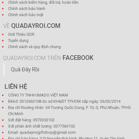
Chính sách kiểm hàng, đổi trả, hoàn tiền
Chính sách bảo hành
Chính sách bảo mật
QUADAYROI.COM
VỀ
Giới Thiệu QDR
Tuyển dụng
Chính sách và quy định chung
FACEBOOK
QUADAYROI.COM TRÊN
Quà Đây Rồi
LIÊN HỆ
CÔNG TY TNHH IMADO VIỆT NAM
Đkkd: 0312663108 do sở KH&ĐT TP.HCM cấp ngày: 26/02/2014
Địa chỉ thương nhân: 54 Trương Quốc Dung, P. 10, Q. Phú Nhuận, TP.Hồ
Chí Minh
Sdt đặt hàng: 0973353102
Sdt phản ánh chất lượng: 0377563102
Email: quadayroigiftshop@gmail.com
Địa chỉ bán hàng: 375 Nguyễn thái bình, Phường 12, Quận Tân bình,