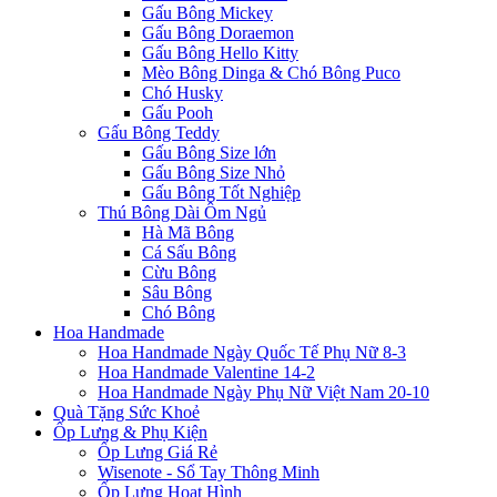
Gấu Bông Mickey
Gấu Bông Doraemon
Gấu Bông Hello Kitty
Mèo Bông Dinga & Chó Bông Puco
Chó Husky
Gấu Pooh
Gấu Bông Teddy
Gấu Bông Size lớn
Gấu Bông Size Nhỏ
Gấu Bông Tốt Nghiệp
Thú Bông Dài Ôm Ngủ
Hà Mã Bông
Cá Sấu Bông
Cừu Bông
Sâu Bông
Chó Bông
Hoa Handmade
Hoa Handmade Ngày Quốc Tế Phụ Nữ 8-3
Hoa Handmade Valentine 14-2
Hoa Handmade Ngày Phụ Nữ Việt Nam 20-10
Quà Tặng Sức Khoẻ
Ốp Lưng & Phụ Kiện
Ốp Lưng Giá Rẻ
Wisenote - Sổ Tay Thông Minh
Ốp Lưng Hoạt Hình