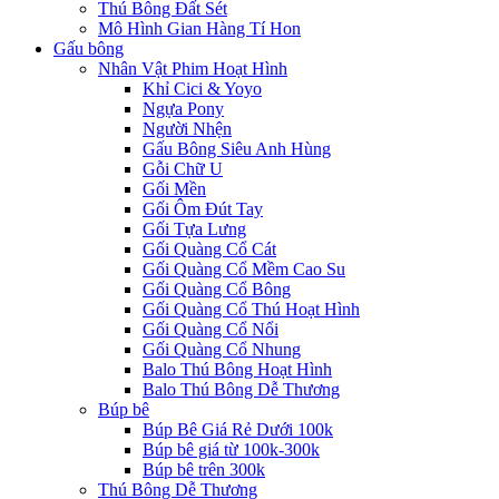
Thú Bông Đất Sét
Mô Hình Gian Hàng Tí Hon
Gấu bông
Nhân Vật Phim Hoạt Hình
Khỉ Cici & Yoyo
Ngựa Pony
Người Nhện
Gấu Bông Siêu Anh Hùng
Gỗi Chữ U
Gối Mền
Gối Ôm Đút Tay
Gối Tựa Lưng
Gối Quàng Cổ Cát
Gối Quàng Cổ Mềm Cao Su
Gối Quàng Cổ Bông
Gối Quàng Cổ Thú Hoạt Hình
Gối Quàng Cổ Nổi
Gối Quàng Cổ Nhung
Balo Thú Bông Hoạt Hình
Balo Thú Bông Dễ Thương
Búp bê
Búp Bê Giá Rẻ Dưới 100k
Búp bê giá từ 100k-300k
Búp bê trên 300k
Thú Bông Dễ Thương