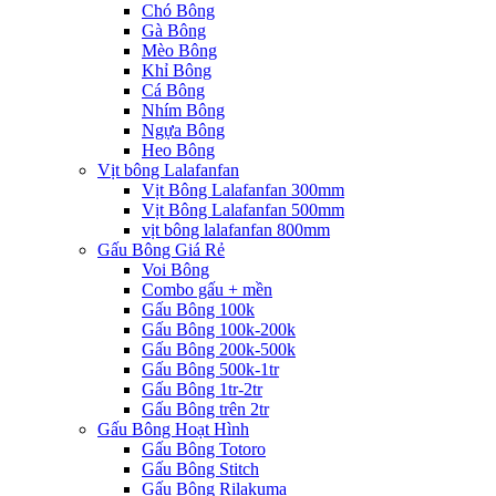
Chó Bông
Gà Bông
Mèo Bông
Khỉ Bông
Cá Bông
Nhím Bông
Ngựa Bông
Heo Bông
Vịt bông Lalafanfan
Vịt Bông Lalafanfan 300mm
Vịt Bông Lalafanfan 500mm
vịt bông lalafanfan 800mm
Gấu Bông Giá Rẻ
Voi Bông
Combo gấu + mền
Gấu Bông 100k
Gấu Bông 100k-200k
Gấu Bông 200k-500k
Gấu Bông 500k-1tr
Gấu Bông 1tr-2tr
Gấu Bông trên 2tr
Gấu Bông Hoạt Hình
Gấu Bông Totoro
Gấu Bông Stitch
Gấu Bông Rilakuma