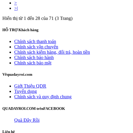
>
>|
Hiển thị từ 1 đến 28 của 71 (3 Trang)
HỖ TRỢ
Khách hàng
Chính sách thanh toán
Chính sách vận chuyển
Chính sách kiểm hàng, đổi trả, hoàn tiền
Chính sách bảo hành
Chính sách bảo mật
Về
quadayroi.com
Giới Thiệu QDR
Tuyển dụng
Chính sách và quy định chung
QUADAYROI.COM trên
FACEBOOK
Quà Đây Rồi
Liên hệ