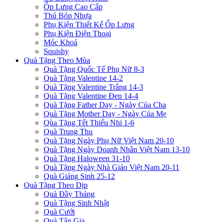
Ốp Lưng Cao Cấp
Thú Bóp Nhựa
Phụ Kiện Thiết Kế Ốp Lưng
Phụ Kiện Điện Thoại
Móc Khoá
Squishy
Quà Tặng Theo Mùa
Quà Tặng Quốc Tế Phụ Nữ 8-3
Quà Tặng Valentine 14-2
Quà Tặng Valentine Trắng 14-3
Quà Tặng Valentine Đen 14-4
Quà Tặng Father Day - Ngày Của Cha
Quà Tặng Mother Day - Ngày Của Mẹ
Qùa Tặng Tết Thiếu Nhi 1-6
Quà Trung Thu
Quà Tặng Ngày Phụ Nữ Việt Nam 20-10
Quà Tặng Ngày Doanh Nhân Việt Nam 13-10
Quà Tặng Haloween 31-10
Quà Tặng Ngày Nhà Giáo Việt Nam 20-11
Quà Giáng Sinh 25-12
Quà Tặng Theo Dịp
Quà Đầy Tháng
Quà Tặng Sinh Nhật
Quà Cưới
Quà Tân Gia