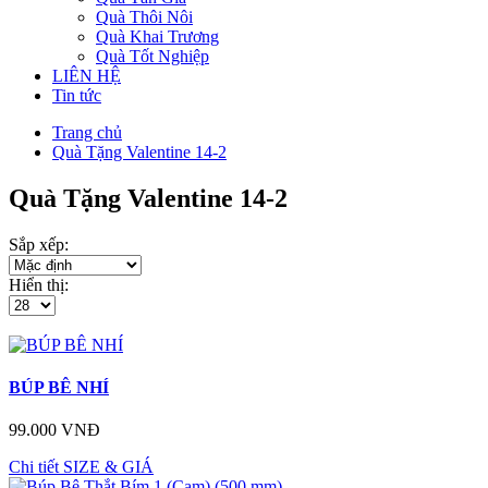
Quà Thôi Nôi
Quà Khai Trương
Quà Tốt Nghiệp
LIÊN HỆ
Tin tức
Trang chủ
Quà Tặng Valentine 14-2
Quà Tặng Valentine 14-2
Sắp xếp:
Hiển thị:
BÚP BÊ NHÍ
99.000 VNĐ
Chi tiết
SIZE & GIÁ