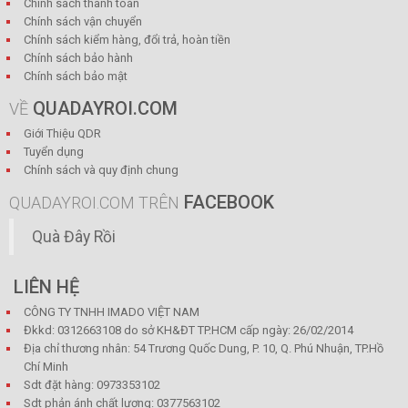
Chính sách thanh toán
Chính sách vận chuyển
Chính sách kiểm hàng, đổi trả, hoàn tiền
Chính sách bảo hành
Chính sách bảo mật
QUADAYROI.COM
VỀ
Giới Thiệu QDR
Tuyển dụng
Chính sách và quy định chung
FACEBOOK
QUADAYROI.COM TRÊN
Quà Đây Rồi
LIÊN HỆ
CÔNG TY TNHH IMADO VIỆT NAM
Đkkd: 0312663108 do sở KH&ĐT TP.HCM cấp ngày: 26/02/2014
Địa chỉ thương nhân: 54 Trương Quốc Dung, P. 10, Q. Phú Nhuận, TP.Hồ
Chí Minh
Sdt đặt hàng: 0973353102
Sdt phản ánh chất lượng: 0377563102