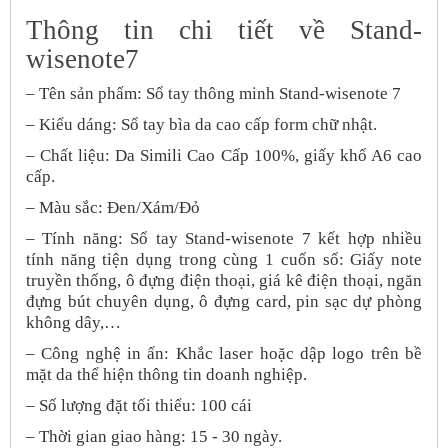
Thông tin chi tiết về
Stand-
wisenote
7
–
Tên sản phẩm: Sổ tay thông minh
Stand-wisenote
7
– Kiểu dáng:
Sổ tay bìa da cao cấp form chữ nhật.
– Chất liệu:
Da Simili Cao Cấp 100%, giấy khổ A6 cao
cấp.
– Màu sắc:
Đen/Xám/Đỏ
–
Tính năng: Sổ tay
Stand-wisenote
7 kết hợp nhiều
tính năng tiện dụng trong cùng 1 cuốn sổ: Giấy note
truyền thống, ô đựng điện thoại, giá kê điện thoại, ngăn
đựng bút chuyên dụng, ô đựng card, pin sạc dự phòng
không dây,…
– Công nghệ
in ấn
: Khắc laser
hoặc dập logo trên bề
mặt da
thể hiện
thông tin
doanh nghiệp.
– Số lượng đặt tối thiểu: 100 cái
– Thời gian giao hàng:
15 - 30
ngày.