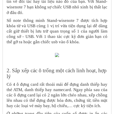
tin về đối tác hay tài liệu nào đó của bạn. Với Stand-
wisenote 7 bạn không sợ chiếc USB nhỏ xinh bị thất lạc
ở đâu đó.
Sổ note thông minh Stand-wisenote 7 được tích hợp
khóa từ và USB cùng 1 vị trí vừa tiện dụng lại dễ dàng
cất giữ thiết bị lưu trữ quan trọng số 1 của người làm
công sở - USB. Với 1 thao tác cực kỳ đơn giản bạn có
thể gỡ ra hoặc gắn chiếc usb vào ổ khóa.
2. Sắp xếp các ô trống một cách linh hoạt, hợp
lý
Có 4 ô đựng card rất thoải mái để đựng danh thiếp hay
thẻ ATM, danh thiếp hay namecard. Ngay phía sau của
các ô đựng card lại có 2 ngăn lớn chéo nhau, xếp chồng
lên nhau có thể đựng được hóa đơn, chứng từ, tiền mặt
hay các loại vé máy bay, hộ chiếu,… cực kỳ tiện ích.
Ở những trang đầu tiên của cuốn sổ được in ấn các