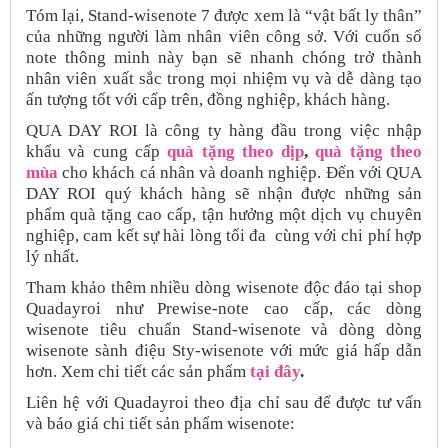
Tóm lại, Stand-wisenote 7 được xem là “vật bất ly thân”
của những người làm nhân viên công sở. Với cuốn sổ
note thông minh này bạn sẽ nhanh chóng trở thành
nhân viên xuất sắc trong mọi nhiệm vụ và dễ dàng tạo
ấn tượng tốt với cấp trên, đồng nghiệp, khách hàng.
QUA DAY ROI là công ty hàng đầu trong việc nhập
khẩu và cung cấp
quà tặng theo dịp
,
quà tặng theo
mùa
cho khách cá nhân và doanh nghiệp. Đến với QUA
DAY ROI quý khách hàng sẽ nhận được những sản
phẩm quà tặng cao cấp, tận hưởng một dịch vụ chuyên
nghiệp, cam kết sự hài lòng tối đa cùng với chi phí hợp
lý nhất.
Tham khảo thêm nhiều dòng wisenote độc đáo tại shop
Quadayroi như Prewise-note cao cấp, các dòng
wisenote tiêu chuẩn Stand-wisenote và dòng dòng
wisenote sành điệu Sty-wisenote với mức giá hấp dẫn
hơn. Xem chi tiết các sản phẩm
tại đây
.
Liên hệ với Quadayroi theo địa chỉ sau để được tư vấn
và báo giá chi tiết sản phẩm wisenote: