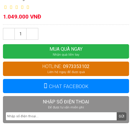
1.049.000 VNĐ
MUA QUÀ NGAY
Nhận quà liền tay
HOTLINE:
0973353102
Liên hệ ngay để được quà
CHAT FACEBOOK
NHẬP SỐ ĐIỆN THOẠI
Để được tư vấn miễn phí
GỬI