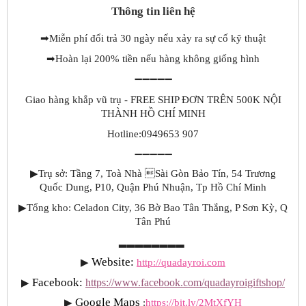
Thông tin liên hệ
➡
Miễn phí đổi trả 30 ngày nếu xảy ra sự cố kỹ thuật
➡
Hoàn lại 200% tiền nếu hàng không giống hình
➖➖➖➖➖
Giao hàng khắp vũ trụ - FREE SHIP ĐƠN TRÊN 500K NỘI
THÀNH HỒ CHÍ MINH
Hotline:0949653 907
➖➖➖➖➖
▶Trụ sở: Tầng 7, Toà Nhà Sài Gòn Bảo Tín, 54 Trương
Quốc Dung, P10, Quận Phú Nhuận, Tp Hồ Chí Minh
▶Tổng kho: Celadon City, 36 Bờ Bao Tân Thắng, P Sơn Kỳ, Q
Tân Phú
▂▂▂▂▂▂▂▂
Website: 
▶
http://quadayroi.com
Facebook:
▶
https://www.facebook.com/quadayroigiftshop/
Google Maps 
▶
:
https://bit.ly/2MtXfYH