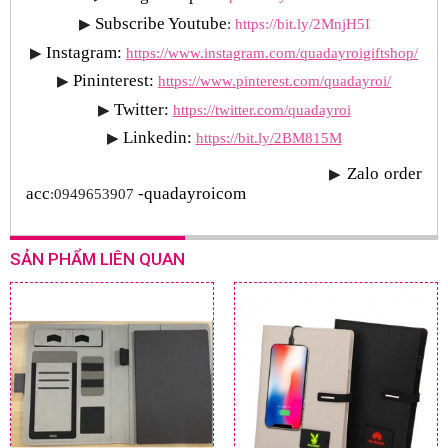
Subscribe Youtube
▶
: 
https://bit.ly/2MnjH5I
Instagram:
▶
https://www.instagram.com/quadayroigiftshop/
Pininterest:
▶
https://www.pinterest.com/quadayroi/
Twitter:
▶
https://twitter.com/quadayroi
Linkedin:
▶
https://bit.ly/2BM815M
Zalo order 
▶
acc
-quadayroicom
:0949653907 
SẢN PHẨM LIÊN QUAN