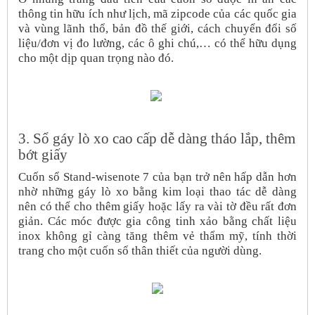
thông tin hữu ích như lịch, mã zipcode của các quốc gia
và vùng lãnh thổ, bản đồ thế giới, cách chuyển đổi số
liệu/đơn vị đo lường, các ô ghi chú,… có thể hữu dụng
cho một dịp quan trọng nào đó.
3. Sổ gáy lò xo cao cấp dễ dàng tháo lắp, thêm
bớt giấy
Cuốn sổ Stand-wisenote 7 của bạn trở nên hấp dẫn hơn
nhờ những gáy lò xo bằng kim loại thao tác dễ dàng
nên có thể cho thêm giấy hoặc lấy ra vài tờ đều rất đơn
giản. Các móc được gia công tinh xảo bằng chất liệu
inox không gỉ càng tăng thêm vẻ thẩm mỹ, tính thời
trang cho một cuốn sổ thân thiết của người dùng.