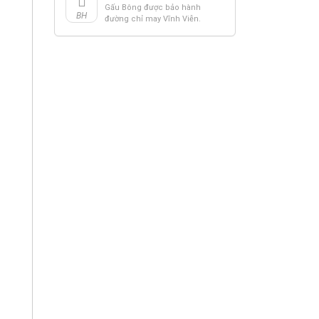
Gấu Bông được bảo hành
BH
đường chỉ may Vĩnh Viễn.