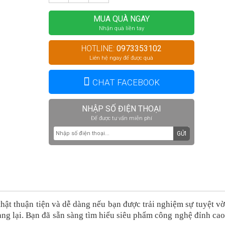
MUA QUÀ NGAY
Nhận quà liền tay
HOTLINE:
0973353102
Liên hệ ngay để được quà
CHAT FACEBOOK
NHẬP SỐ ĐIỆN THOẠI
Để được tư vấn miễn phí
GỬI
hật thuận tiện và dễ dàng nếu bạn được trải nghiệm sự tuyệt v
ng lại. Bạn đã sẵn sàng tìm hiểu siêu phẩm công nghệ đỉnh ca