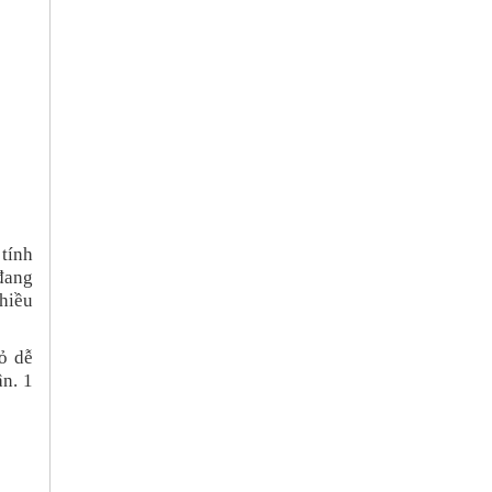
 tính
 đang
nhiều
ỏ dễ
ân. 1