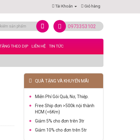
Tài Khoản
Giỏ hàng
0973353102
TẶNG THEO DỊP
LIÊN HỆ
TIN TỨC
QUÀ TẶNG VÀ KHUYẾN MÃI
Miễn Phí Gói Quà, Nơ, Thiệp.
Free Ship đơn >500k nội thành
HCM (<6Km)
Giảm 5% cho đơn trên 3tr
Giảm 10% cho đơn trên 5tr