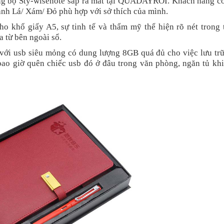
ong bộ Sty-wisenote sắp ra mắt tại QUADAYROI. Khách hàng có
h Lá/ Xám/ Đỏ phù hợp với sở thích của mình.
ho khổ giấy A5, sự tinh tế và thẩm mỹ thể hiện rõ nét trong 
a từ bên ngoài sổ.
 với usb siêu mỏng có dung lượng 8GB quá đủ cho việc lưu tr
bao giờ quên chiếc usb đó ở đâu trong văn phòng, ngăn tủ khi