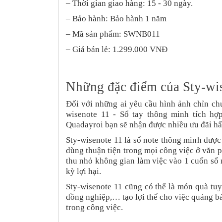
– Thời gian giao hàng:
15 - 30
ngày.
– Bảo hành: Bảo hành 1 năm
– Mã sản phẩm: SWNB011
– Giá bán lẻ: 1.299.000 VNĐ
Những đặc điểm của Sty-wis
Đối với những ai yêu cầu hình ảnh chỉn ch
wisenote 11
- Sổ tay thông minh tích h
Quadayroi bạn sẽ nhận được nhiều ưu đãi hấ
Sty-wisenote 11 là sổ note thông minh được
dùng thuận tiện trong mọi công việc ở văn p
thu nhỏ không gian làm việc vào 1 cuốn sổ
kỳ lợi hại.
Sty-wisenote 11 cũng có thể là món quà tuy
đồng nghiệp,… tạo lợi thế cho việc quảng bá
trong công việc.