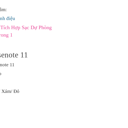
tâm:
ành điệu
 Tích Hợp Sạc Dự Phòng
trong 1
senote 11
note 11
o
/ Xám/ Đỏ