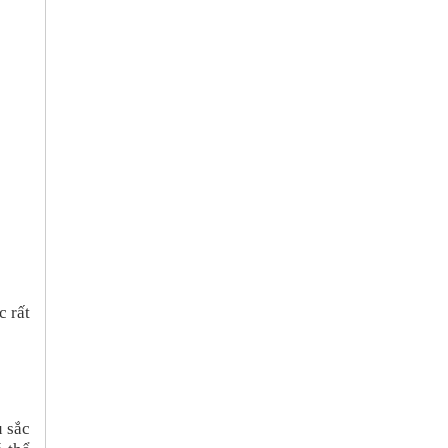
c rất
u sắc