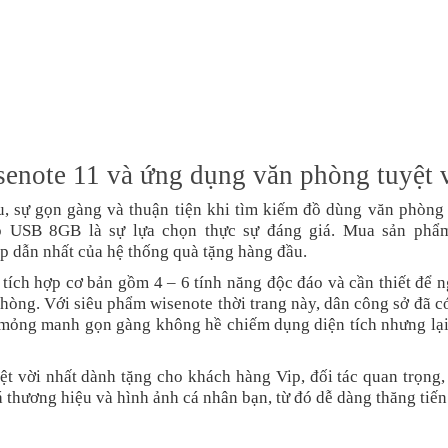
enote 11 và ứng dụng văn phòng tuyệt 
u, sự gọn gàng và thuận tiện khi tìm kiếm đồ dùng văn phòng 
ợp USB 8GB
là sự lựa chọn thực sự đáng giá.
Mua sản phẩm
p dẫn nhất của hệ thống quà tặng hàng đầu.
 tích hợp cơ bản gồm 4 – 6 tính năng độc đáo và cần thiết để 
hòng. Với siêu phẩm wisenote thời trang này, dân công sở đã c
 mỏng manh gọn gàng không hề chiếm dụng diện tích nhưng lại
ệt vời nhất dành tặng cho khách hàng Vip, đối tác quan trọng,
 thương hiệu và hình ảnh cá nhân bạn, từ đó dễ dàng thăng tiế