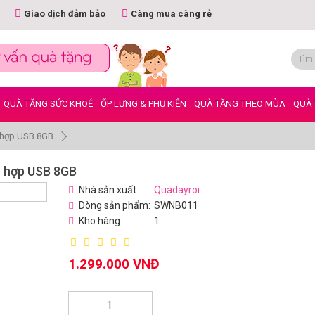
Giao dịch đảm bảo
Càng mua càng rẻ
QUÀ TẶNG SỨC KHOẺ
ỐP LƯNG & PHỤ KIỆN
QUÀ TẶNG THEO MÙA
QUÀ 
h hợp USB 8GB
h hợp USB 8GB
Nhà sản xuất:
Quadayroi
Dòng sản phẩm:
SWNB011
Kho hàng:
1
1.299.000 VNĐ