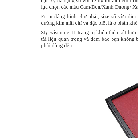
cực kỳ đa dạng so với 12 người anh em tr
lựa chọn các màu Cam/Đen/Xanh Dương/ Xan
Form dáng hình chữ nhật, size sổ vừa đủ c
đường kim mũi chỉ và đặc biệt là ở phần khó
Sty-wisenote 11 trang bị khóa thép kết hợp
tài liệu quan trọng và đảm bảo bạn không 
phải dùng đến.