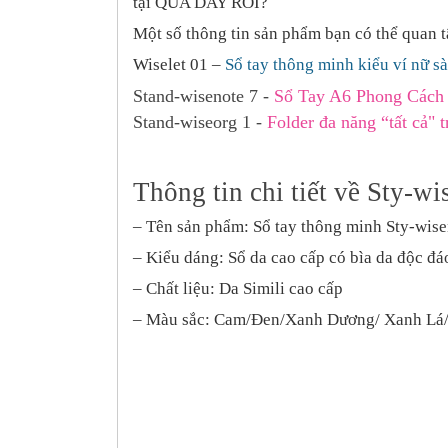
tại QUA DAY ROI?
Một số thông tin sản phẩm bạn có thể quan 
Wiselet 01 –
Sổ tay thông minh kiểu ví nữ s
Stand-wisenote 7 -
Sổ Tay A6 Phong Cách
Stand-wiseorg 1 -
Folder đa năng “tất cả" 
Thông tin chi tiết về Sty-wi
–
Tên sản phẩm: Sổ tay thông minh Sty-wise
– Kiểu dáng:
Sổ da cao cấp có bìa da độc đá
– Chất liệu:
Da Simili cao cấp
– Màu sắc:
Cam/Đen/Xanh Dương/ Xanh Lá