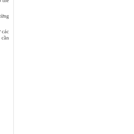
 thể
từng
ữ các
 cần