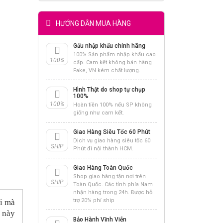
HƯỚNG DẪN MUA HÀNG
Gấu nhập khẩu chính hãng
100% Sản phẩm nhập khẩu cao
100%
cấp. Cam kết không bán hàng
Fake, VN kém chất lượng.
Hình Thật do shop tự chụp
100%
100%
Hoàn tiền 100% nếu SP không
giống như cam kết.
Giao Hàng Siêu Tốc 60 Phút
Dịch vụ giao hàng siêu tốc 60
SHIP
Phút đi nội thành HCM.
Giao Hàng Toàn Quốc
Shop giao hàng tận nơi trên
SHIP
Toàn Quốc. Các tỉnh phía Nam
nhận hàng trong 24h. Được hỗ
trợ 20% phí ship
ời mà
o này
Bảo Hành Vĩnh Viễn