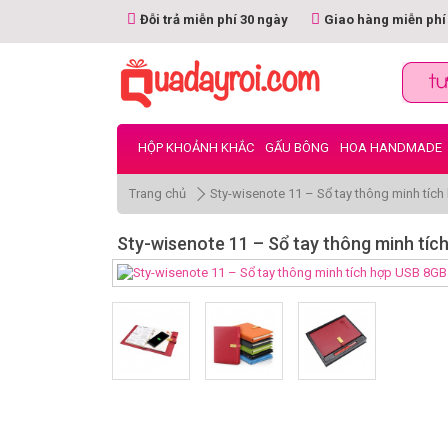
Đỗi trả miễn phí 30 ngày
Giao hàng miễn phí
HỘP KHOẢNH KHẮC
GẤU BÔNG
HOA HANDMADE
Trang chủ
Sty-wisenote 11 – Sổ tay thông minh tíc
Sty-wisenote 11 – Sổ tay thông minh tíc