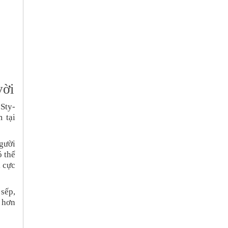
vời
Sty-
 tại
người
ó thể
 cực
 sếp,
n hơn