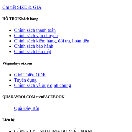
Chi tiết
SIZE & GIÁ
HỖ TRỢ
Khách hàng
Chính sách thanh toán
Chính sách vận chuyển
Chính sách kiểm hàng, đổi trả, hoàn tiền
Chính sách bảo hành
Chính sách bảo mật
Về
quadayroi.com
Giới Thiệu QDR
Tuyển dụng
Chính sách và quy định chung
QUADAYROI.COM trên
FACEBOOK
Quà Đây Rồi
Liên hệ
CÔNG TY TNHH IMADO VIỆT NAM