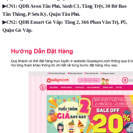
▶
CN1: QDR Aeon Tân Phú, Sảnh C1, Tầng Trệt, 30 Bờ Bao
Tân Thắng, P Sơn Kỳ, Quận Tân Phú.
▶
CN2: QDR Emart Gò Vấp: Tầng 2, 366 Phan Văn Trị, P5,
Quận Gò Vấp.