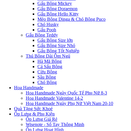
Gấu Bông Mickey
Gấu Bông Doraemon
Gấu Bông Hello Kitty
Mèo Bông Dinga & Chó Bông Puco
Chó Husky
Gấu Pooh
Gấu Bông Teddy
Gấu Bông Size lớn
Gấu Bông Size Nhỏ
Gấu Bông Tốt Nghiệp
Thú Bông Dài Ôm Ngủ
Hà Mã Bông
Cá Sấu Bông
Cừu Bông
Sâu Bông
Chó Bông
Hoa Handmade
Hoa Handmade Ngày Quốc Tế Phụ Nữ 8-3
Hoa Handmade Valentine 14-2
Hoa Handmade Ngày Phụ Nữ Việt Nam 20-10
Quà Tặng Sức Khoẻ
Ốp Lưng & Phụ Kiện
Ốp Lưng Giá Rẻ
Wisenote - Sổ Tay Thông Minh
Ốp Lưng Hoạt Hình