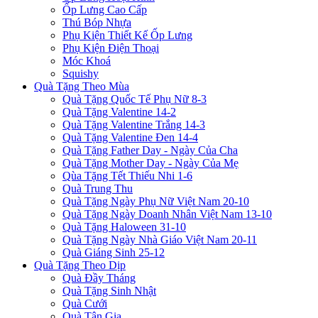
Ốp Lưng Cao Cấp
Thú Bóp Nhựa
Phụ Kiện Thiết Kế Ốp Lưng
Phụ Kiện Điện Thoại
Móc Khoá
Squishy
Quà Tặng Theo Mùa
Quà Tặng Quốc Tế Phụ Nữ 8-3
Quà Tặng Valentine 14-2
Quà Tặng Valentine Trắng 14-3
Quà Tặng Valentine Đen 14-4
Quà Tặng Father Day - Ngày Của Cha
Quà Tặng Mother Day - Ngày Của Mẹ
Qùa Tặng Tết Thiếu Nhi 1-6
Quà Trung Thu
Quà Tặng Ngày Phụ Nữ Việt Nam 20-10
Quà Tặng Ngày Doanh Nhân Việt Nam 13-10
Quà Tặng Haloween 31-10
Quà Tặng Ngày Nhà Giáo Việt Nam 20-11
Quà Giáng Sinh 25-12
Quà Tặng Theo Dịp
Quà Đầy Tháng
Quà Tặng Sinh Nhật
Quà Cưới
Quà Tân Gia