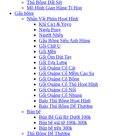
Thú Bông Đất Sét
Mô Hình Gian Hàng Tí Hon
Gấu bông
Nhân Vật Phim Hoạt Hình
Khỉ Cici & Yoyo
Ngựa Pony
Người Nhện
Gấu Bông Siêu Anh Hùng
Gỗi Chữ U
Gối Mền
Gối Ôm Đút Tay
Gối Tựa Lưng
Gối Quàng Cổ Cát
Gối Quàng Cổ Mềm Cao Su
Gối Quàng Cổ Bông
Gối Quàng Cổ Thú Hoạt Hình
Gối Quàng Cổ Nổi
Gối Quàng Cổ Nhung
Balo Thú Bông Hoạt Hình
Balo Thú Bông Dễ Thương
Búp bê
Búp Bê Giá Rẻ Dưới 100k
Búp bê giá từ 100k-300k
Búp bê trên 300k
Thú Bông Dễ Thương