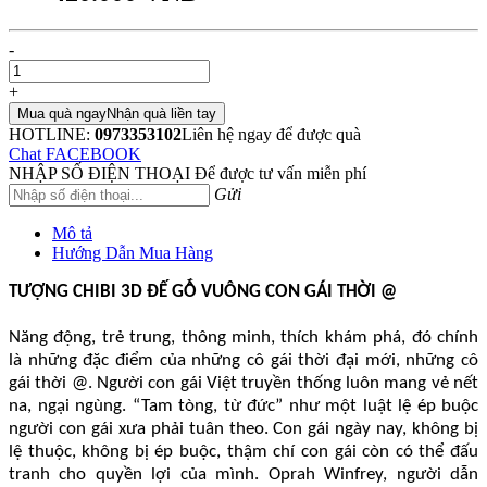
-
+
Mua quà ngay
Nhận quà liền tay
HOTLINE:
0973353102
Liên hệ ngay để được quà
Chat FACEBOOK
NHẬP SỐ ĐIỆN THOẠI
Để được tư vấn miễn phí
Gửi
Mô tả
Hướng Dẫn Mua Hàng
TƯỢNG CHIBI 3D ĐẾ GỖ VUÔNG CON GÁI THỜI @
Năng động, trẻ trung, thông minh, thích khám phá, đó chính
là những đặc điểm của những cô gái thời đại mới, những cô
gái thời @. Người con gái Việt truyền thống luôn mang vẻ nết
na, ngại ngùng. “Tam tòng, từ đức” như một luật lệ ép buộc
người con gái xưa phải tuân theo. Con gái ngày nay, không bị
lệ thuộc, không bị ép buộc, thậm chí con gái còn có thể đấu
tranh cho quyền lợi của mình. Oprah Winfrey, người dẫn