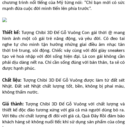
chương trình nổi tiếng của Mỹ từng nói: “Chỉ bạn mới có sức
mạnh đứa cuộc đời mình tiến lên phía trước”.
Thiết kế:
Tượng Chibi 3D Đế Gỗ Vuông Con gái thời @ mang
hình ảnh một cô gái trẻ năng động, và yêu đời. Cô đeo tai
nghe tự cho mình tận hưởng những giai điều âm nhạc tân
thời trẻ trung, sôi động. Chiếc váy cùng với đôi giày sneakers
tạo vẻ hoà nhập với đời sống hiện đại. Là con gái không cần
phải dịu dàng nết na. Chỉ cần sống đúng với bản thân, ta sẽ có
được hạnh phúc.
Chất liệu:
Tượng Chibi 3D Đế Gỗ Vuông được làm từ đất sét
Nhật. Đất sét Nhật chất lượng tốt, bền, không bị phai màu,
không thấm nước.
Giá thành:
Tượng Chibi 3D Đế Gỗ Vuông với chất lượng và
thiết kế độc đáo tương xứng với giá cả mà người dùng bỏ ra.
Với tiêu chí chất lượng đi đôi với giá cả, Quà Đây Rồi đảm bảo
khách hàng sẽ không nuối tiếc khi sử dụng sản phẩm của công