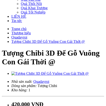
Quà Thôi Nôi
Quà Khai Trương
Quà Tốt Nghiệp
LIÊN HỆ
Tin tức
Trang chủ
Thương hiệu
Quadayroi
Tượng Chibi 3D Đế Gỗ Vuông Con Gái Thời @
Tượng Chibi 3D Đế Gỗ Vuông
Con Gái Thời @
Nhà sản xuất:
Quadayroi
Dòng sản phẩm:
Tượng Chibi
Kho hàng:
1
420.000 VNĐ