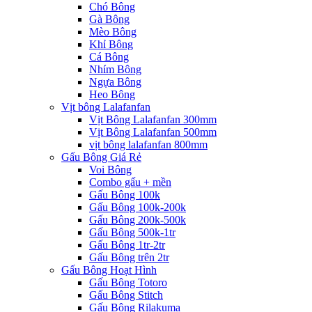
Chó Bông
Gà Bông
Mèo Bông
Khỉ Bông
Cá Bông
Nhím Bông
Ngựa Bông
Heo Bông
Vịt bông Lalafanfan
Vịt Bông Lalafanfan 300mm
Vịt Bông Lalafanfan 500mm
vịt bông lalafanfan 800mm
Gấu Bông Giá Rẻ
Voi Bông
Combo gấu + mền
Gấu Bông 100k
Gấu Bông 100k-200k
Gấu Bông 200k-500k
Gấu Bông 500k-1tr
Gấu Bông 1tr-2tr
Gấu Bông trên 2tr
Gấu Bông Hoạt Hình
Gấu Bông Totoro
Gấu Bông Stitch
Gấu Bông Rilakuma