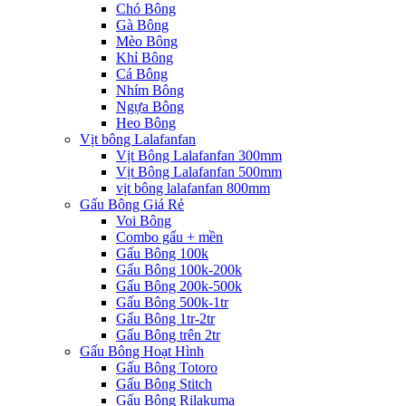
Chó Bông
Gà Bông
Mèo Bông
Khỉ Bông
Cá Bông
Nhím Bông
Ngựa Bông
Heo Bông
Vịt bông Lalafanfan
Vịt Bông Lalafanfan 300mm
Vịt Bông Lalafanfan 500mm
vịt bông lalafanfan 800mm
Gấu Bông Giá Rẻ
Voi Bông
Combo gấu + mền
Gấu Bông 100k
Gấu Bông 100k-200k
Gấu Bông 200k-500k
Gấu Bông 500k-1tr
Gấu Bông 1tr-2tr
Gấu Bông trên 2tr
Gấu Bông Hoạt Hình
Gấu Bông Totoro
Gấu Bông Stitch
Gấu Bông Rilakuma