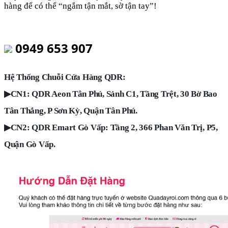
hàng để có thể “ngắm tận mắt, sờ tận tay”!
0949 653 907
Hệ Thống Chuỗi Cửa Hàng QDR:
▶
CN1: QDR Aeon Tân Phú, Sảnh C1, Tầng Trệt, 30 Bờ Bao
Tân Thắng, P Sơn Kỳ, Quận Tân Phú.
▶
CN2: QDR Emart Gò Vấp: Tầng 2, 366 Phan Văn Trị, P5,
Quận Gò Vấp.