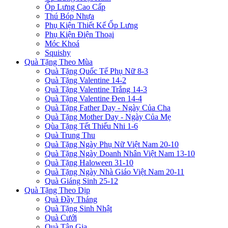
Ốp Lưng Cao Cấp
Thú Bóp Nhựa
Phụ Kiện Thiết Kế Ốp Lưng
Phụ Kiện Điện Thoại
Móc Khoá
Squishy
Quà Tặng Theo Mùa
Quà Tặng Quốc Tế Phụ Nữ 8-3
Quà Tặng Valentine 14-2
Quà Tặng Valentine Trắng 14-3
Quà Tặng Valentine Đen 14-4
Quà Tặng Father Day - Ngày Của Cha
Quà Tặng Mother Day - Ngày Của Mẹ
Qùa Tặng Tết Thiếu Nhi 1-6
Quà Trung Thu
Quà Tặng Ngày Phụ Nữ Việt Nam 20-10
Quà Tặng Ngày Doanh Nhân Việt Nam 13-10
Quà Tặng Haloween 31-10
Quà Tặng Ngày Nhà Giáo Việt Nam 20-11
Quà Giáng Sinh 25-12
Quà Tặng Theo Dịp
Quà Đầy Tháng
Quà Tặng Sinh Nhật
Quà Cưới
Quà Tân Gia