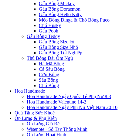
Gấu Bông Mickey
Gấu Bông Doraemon
Gấu Bông Hello Kitty
Mèo Bông Dinga & Chó Bông Puco
Chó Husky
Gấu Pooh
Gấu Bông Teddy
Gấu Bông Size lớn
Gấu Bông Size Nhỏ
Gấu Bông Tốt Nghiệp
Thú Bông Dài Ôm Ngủ
Hà Mã Bông
Cá Sấu Bông
Cừu Bông
Sâu Bông
Chó Bông
Hoa Handmade
Hoa Handmade Ngày Quốc Tế Phụ Nữ 8-3
Hoa Handmade Valentine 14-2
Hoa Handmade Ngày Phụ Nữ Việt Nam 20-10
Quà Tặng Sức Khoẻ
Ốp Lưng & Phụ Kiện
Ốp Lưng Giá Rẻ
Wisenote - Sổ Tay Thông Minh
Ốp Lưng Hoạt Hình