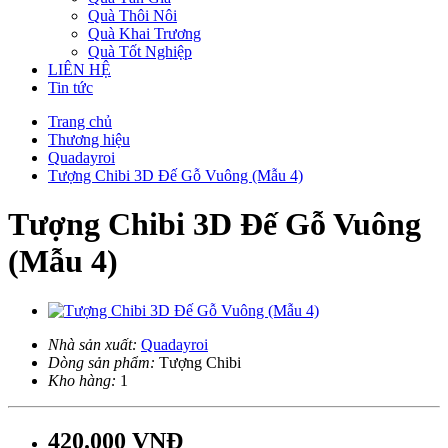
Quà Thôi Nôi
Quà Khai Trương
Quà Tốt Nghiệp
LIÊN HỆ
Tin tức
Trang chủ
Thương hiệu
Quadayroi
Tượng Chibi 3D Đế Gỗ Vuông (Mẫu 4)
Tượng Chibi 3D Đế Gỗ Vuông
(Mẫu 4)
Nhà sản xuất:
Quadayroi
Dòng sản phẩm:
Tượng Chibi
Kho hàng:
1
420.000 VNĐ