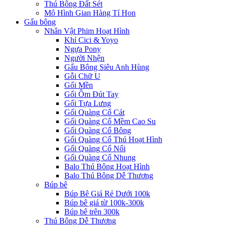
Thú Bông Đất Sét
Mô Hình Gian Hàng Tí Hon
Gấu bông
Nhân Vật Phim Hoạt Hình
Khỉ Cici & Yoyo
Ngựa Pony
Người Nhện
Gấu Bông Siêu Anh Hùng
Gỗi Chữ U
Gối Mền
Gối Ôm Đút Tay
Gối Tựa Lưng
Gối Quàng Cổ Cát
Gối Quàng Cổ Mềm Cao Su
Gối Quàng Cổ Bông
Gối Quàng Cổ Thú Hoạt Hình
Gối Quàng Cổ Nổi
Gối Quàng Cổ Nhung
Balo Thú Bông Hoạt Hình
Balo Thú Bông Dễ Thương
Búp bê
Búp Bê Giá Rẻ Dưới 100k
Búp bê giá từ 100k-300k
Búp bê trên 300k
Thú Bông Dễ Thương