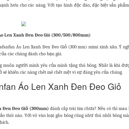
mạnh hơn cho các nàng. Với tạo hình độc đáo, đặc biệt sản phẩ
 Áo Len Xanh Đen Đeo Giỏ (300/500/800mm)
lafanfan Áo Len Xanh Đen Đeo Giỏ (300 mm) mimi xinh xắn. Ý ng
của các chàng dành cho bạn gái.
ng muốn người mình yêu của mình tặng thú bông. Nhất là khi đư
 sẽ khiến các nàng chết mê chết mệt vì sự đáng yêu của chúng.
anfan Áo Len Xanh Đen Đeo Giỏ
nh Đen Đeo Giỏ (300mm)
đánh cắp trái tim chưa? Nếu có thì mau l
 ảo thôi nào. Với vô vàn loại gấu bông cũng như thú nhồi bông m
hích.