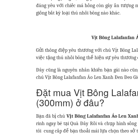
đáng yêu với chiếc má hồng còn gây ấn tượng 
giống bất kỳ loại thú nhồi bông nào khác.
Vịt Bông Lalafanfan
Gửi thông điệp yêu thương với chú Vịt Bông La
việc tặng thú nhồi bông thể hiện sự yêu thương 
Đây cũng là nguyên nhân khiến bạn gái nào cũ
chú Vịt Bông Lalafanfan Áo Len Xanh Đen Đeo Giỏ
Đặt mua Vịt Bông Lalaf
(300mm) ở đâu?
Bạn đã bị chú
Vịt Bông Lalafanfan Áo Len Xa
rinh ngay bé tại Quà Đây Rồi và chụp hình sống
tôi cung cấp để bạn thoải mái lựa chọn theo sở t