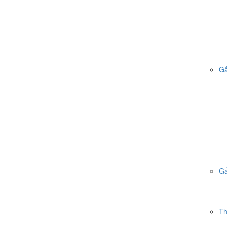
Gấ
Gấ
Th