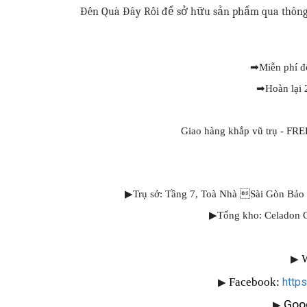
Đến Quà Đây Rồi để sở hữu sản phẩm qua thông 
➡
Miễn phí đổ
➡
Hoàn lại 
Giao hàng khắp vũ trụ -
▶Trụ sở: Tầng 7, Toà Nhà Sài Gòn Bảo
▶Tổng kho: Celadon C
W
▶
Facebook:
http
▶
Goo
▶