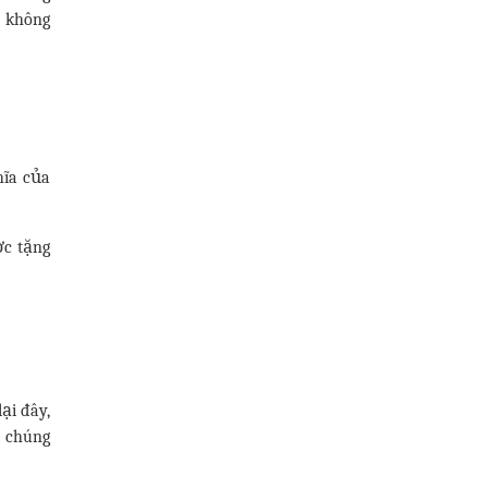
m không
hĩa của
ợc tặng
ại đây,
à chúng