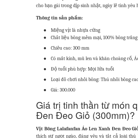
cho bạn gái trong dịp sinh nhật, ngày lễ tình yêu 
Thông tin sản phẩm:
●
Miệng vịt là nhựa cứng
●
Chất liệu bông mềm mại, 100% bông trắng t
●
Chiều cao: 300 mm
●
Có mắt kính, mũ len và khăn choàng cổ, 
●
Độ tuổi phù hợp: Mọi lứa tuổi
●
Loại đồ chơi nhồi bông: Thú nhồi bông ca
●
Giá: 300.000
Giá trị tinh thần từ món
Đen Đeo Giỏ (300mm)?
Vịt Bông Lalafanfan Áo Len Xanh Đen Đeo G
thích sự ngọt ngào, đáng yêu và tất cả loại th