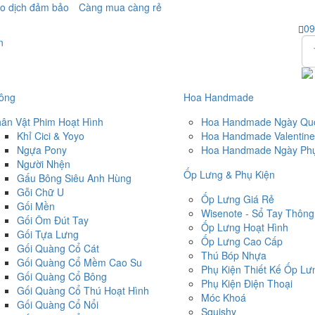
o dịch đảm bảo
Càng mua càng rẻ
09
ông
Hoa Handmade
ân Vật Phim Hoạt Hình
Hoa Handmade Ngày Quố
Khỉ Cici & Yoyo
Hoa Handmade Valentine
Ngựa Pony
Hoa Handmade Ngày Phụ
Người Nhện
Ốp Lưng & Phụ Kiện
Gấu Bông Siêu Anh Hùng
Gỗi Chữ U
Ốp Lưng Giá Rẻ
Gối Mền
Wisenote - Sổ Tay Thông
Gối Ôm Đút Tay
Ốp Lưng Hoạt Hình
Gối Tựa Lưng
Ốp Lưng Cao Cấp
Gối Quàng Cổ Cát
Thú Bóp Nhựa
Gối Quàng Cổ Mềm Cao Su
Phụ Kiện Thiết Kế Ốp Lư
Gối Quàng Cổ Bông
Phụ Kiện Điện Thoại
Gối Quàng Cổ Thú Hoạt Hình
Móc Khoá
Gối Quàng Cổ Nổi
Squishy