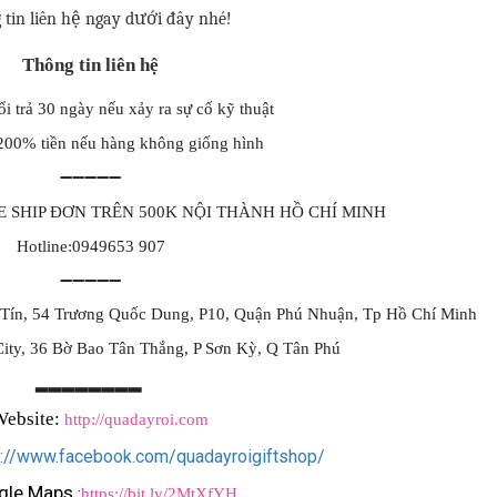
tin liên hệ ngay dưới đây nhé!
Thông tin liên hệ
i trả 30 ngày nếu xảy ra sự cố kỹ thuật
200% tiền nếu hàng không giống hình
➖➖➖➖➖
 FREE SHIP ĐƠN TRÊN 500K NỘI THÀNH HỒ CHÍ MINH
Hotline:0949653 907
➖➖➖➖➖
 Tín, 54 Trương Quốc Dung, P10, Quận Phú Nhuận, Tp Hồ Chí Minh
ity, 36 Bờ Bao Tân Thắng, P Sơn Kỳ, Q Tân Phú
▂▂▂▂▂▂▂▂
ebsite: 
http://quadayroi.com
s://www.facebook.com/quadayroigiftshop/
gle Maps 
:
https://bit.ly/2MtXfYH