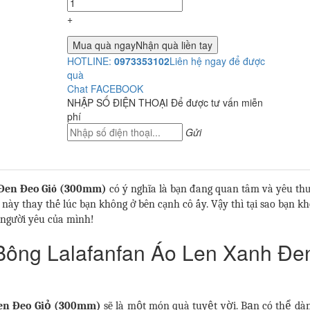
+
Mua quà ngay
Nhận quà liền tay
HOTLINE:
0973353102
Liên hệ ngay để được
quà
Chat FACEBOOK
NHẬP SỐ ĐIỆN THOẠI
Để được tư vấn miễn
phí
Gửi
 Đen Đeo Giỏ (300mm)
có ý nghĩa là bạn đang quan tâm và yêu th
này thay thế lúc bạn không ở bên cạnh cô ấy. Vậy thì tại sao bạn k
người yêu của mình!
 Bông Lalafanfan Áo Len Xanh Đe
Đen Đeo Giỏ (300mm)
sẽ là một món quà tuyệt vời. Bạn có thể dà