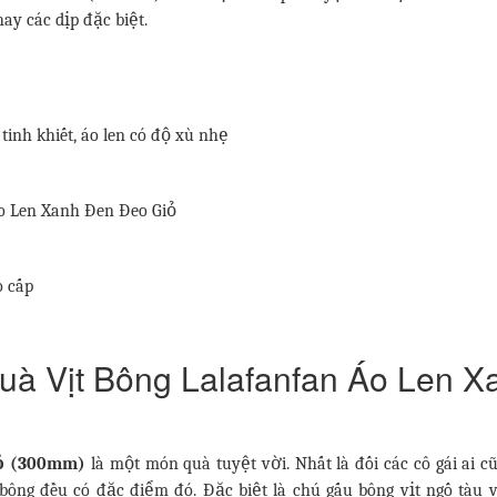
hay các dịp đặc biệt.
inh khiết, áo len có độ xù nhẹ
Áo Len Xanh Đen Đeo Giỏ
o cấp
 quà Vịt Bông Lalafanfan Áo Len X
iỏ (300mm)
là một món quà tuyệt vời. Nhất là đối các cô gái ai c
ú bông đều có đặc điểm đó. Đặc biệt là chú gấu bông vịt ngố tàu 