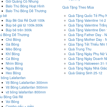
Gối Quàng Cổ Nhung
Balo Thú Bông Hoạt Hình
Quà Tặng Theo Mùa
Balo Thú Bông Dễ Thương
p bê
Quà Tặng Quốc Tế Phụ 
Búp Bê Giá Rẻ Dưới 100k
Quà Tặng Valentine 14-2
Búp bê giá từ 100k-300k
Quà Tặng Valentine Trắn
Búp bê trên 300k
Quà Tặng Valentine Đen 
ú Bông Dễ Thương
Quà Tặng Father Day - 
Chó Bông
Quà Tặng Mother Day - 
Gà Bông
Qùa Tặng Tết Thiếu Nhi 
Mèo Bông
Quà Trung Thu
Khỉ Bông
Quà Tặng Ngày Phụ Nữ V
Cá Bông
Quà Tặng Ngày Doanh Nh
Nhím Bông
Quà Tặng Haloween 31-
Ngựa Bông
Quà Tặng Ngày Nhà Giáo
Heo Bông
Quà Giáng Sinh 25-12
t bông Lalafanfan
Vịt Bông Lalafanfan 300mm
Vịt Bông Lalafanfan 500mm
vịt bông lalafanfan 800mm
u Bông Giá Rẻ
Voi Bông
Combo gấu + mền