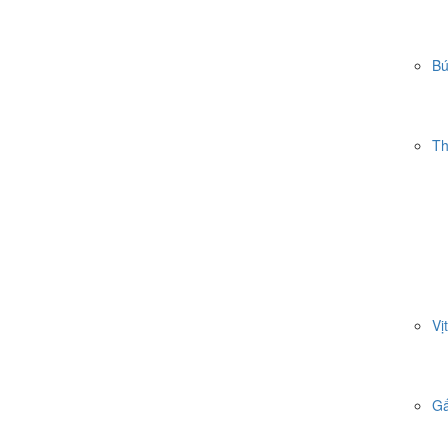
Bú
Th
Vị
Gấ