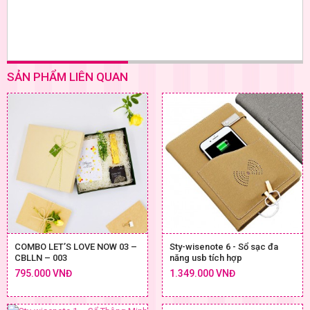
SẢN PHẨM LIÊN QUAN
COMBO LET’S LOVE NOW 03 –
Sty-wisenote 6 - Sổ sạc đa
CBLLN – 003
năng usb tích hợp
795.000 VNĐ
1.349.000 VNĐ