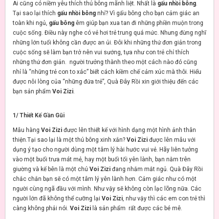
Ai cũng có niềm yêu thích thú bông mãnh liệt. Nhất là
gấu nhồi bông
.
Tại sao lại thích
gấu nhồi bông
nhỉ? Vì gấu bông cho bạn cảm giác an
toàn khi ngủ,
gấu bông
êm giúp bạn xua tan đi những phiền muộn trong
cuộc sống. Điều này nghe có vẻ hơi trẻ trung quá mức. Nhưng đừng nghĩ
những lớn tuổi không cần được an ủi. Đôi khi những thứ đơn giản trong
cuộc sống sẽ làm bạn trở nên vui sướng, tựa như con trẻ chỉ thích
những thứ đơn giản. người trưởng thành theo một cách nào đó cũng
nhỉ là “những trẻ con to xác” biết cách kiềm chế cảm xúc mà thôi. Hiểu
được nỗi lòng của “những đứa trẻ”, Quà Đây Rồi xin giới thiệu đến các
bạn sản phẩm
Voi Zizi
.
1/ Thiết Kế Gần Gũi
Mẫu hàng
Voi Zizi
được lên thiết kế với hình dạng một hình ảnh thân
thiện.Tại sao lại là một thú bông xinh xắn?
Voi Zizi
được lên mẫu với
dụng ý tạo cho người dùng một tâm lý hài hước vui vẻ. Hãy liên tưởng
vào một buổi trưa mát mẻ, hay một buổi tối yên lành, bạn nằm trên
giường và kế bên là một chú
Voi Zizi
đang nhắm mắt ngủ. Quà Đây Rồi
chắc chắn bạn sẽ có một tâm lý yên lành hơn. Cảm giác như có một
người cùng ngã đầu với mình. Như vậy sẽ không còn lạc lõng nữa. Các
người lớn đã không thể cưỡng lại
Voi Zizi
, như vậy thì các em con trẻ thì
càng không phải nói.
Voi Zizi
là sản phẩm rất được các bé mê.