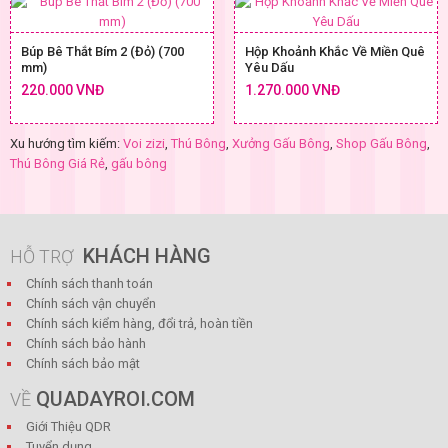
Búp Bê Thắt Bím 2 (Đỏ) (700
Hộp Khoảnh Khắc Về Miền Quê
mm)
Yêu Dấu
220.000 VNĐ
1.270.000 VNĐ
Xu hướng tìm kiếm:
Voi zizi
,
Thú Bông
,
Xưởng Gấu Bông
,
Shop Gấu Bông
,
Thú Bông Giá Rẻ
,
gấu bông
KHÁCH HÀNG
HỖ TRỢ
Chính sách thanh toán
Chính sách vận chuyển
Chính sách kiểm hàng, đổi trả, hoàn tiền
Chính sách bảo hành
Chính sách bảo mật
QUADAYROI.COM
VỀ
Giới Thiệu QDR
Tuyển dụng