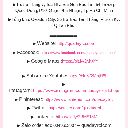
▶
Trụ sở: Tầng 7, Toà Nhà Sài Gòn Bảo Tín, 54 Trương
Quốc Dung, P10, Quận Phú Nhuận, Tp Hồ Chí Minh
▶
Tổng kho: Celadon City, 36 Bờ Bao Tân Thắng, P Sơn Kỳ,
Q Tân Phú
▂▂▂▂▂▂▂▂
Website:
▶
http://quadayroi.com
Facebook:
▶
https://www.facebook.com/quadayroigiftshop/
Google Maps
▶
:
https://bit.ly/2MtXfYH
Subscribe Youtube
▶
:
https://bit.ly/2MnjH5I
▶
Instagram:
https://www.instagram.com/quadayroigiftshop/
Pininterest:
▶
https://www.pinterest.com/quadayroi/
Twitter:
▶
https://twitter.com/quadayroi
Linkedin:
▶
https://bit.ly/2BM815M
Zalo order acc
– quadayroicom
▶
:0949653907