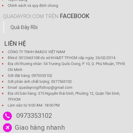
Chính sách và quy định chung
FACEBOOK
QUADAYROI.COM TRÊN
Quà Đây Rồi
LIÊN HỆ
CÔNG TY TNHH IMADO VIỆT NAM
Đkkd: 0312663108 do sở KH&ĐT TP.HCM cấp ngày: 26/02/2014
Địa chỉ thương nhân: 54 Trương Quốc Dung, P. 10, Q. Phú Nhuận, TP.Hồ
Chí Minh
Sdt đặt hàng: 0973353102
Sdt phản ánh chất lượng: 0377563102
Email: quadayroigiftshop@gmail.com
Địa chỉ bán hàng: 375 Nguyễn thái bình, Phường 12, Quận Tân bình,
TP.HCM
Làm việc từ 9:00 AM- 18:00 PM
0973353102
Giao hàng nhanh