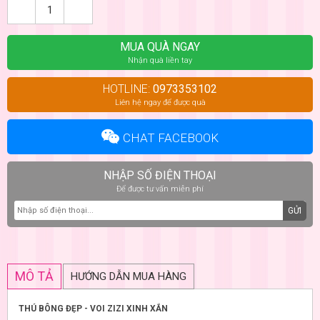
MUA QUÀ NGAY
Nhận quà liền tay
HOTLINE:
0973353102
Liên hệ ngay để được quà
CHAT FACEBOOK
NHẬP SỐ ĐIỆN THOẠI
Để được tư vấn miễn phí
GỬI
MÔ TẢ
HƯỚNG DẪN MUA HÀNG
THÚ BÔNG ĐẸP - VOI ZIZI XINH XẮN