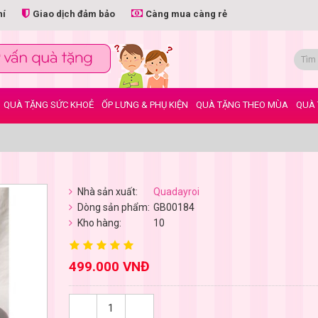
hí
Giao dịch đảm bảo
Càng mua càng rẻ
QUÀ TẶNG SỨC KHOẺ
ỐP LƯNG & PHỤ KIỆN
QUÀ TẶNG THEO MÙA
QUÀ 
Nhà sản xuất:
Quadayroi
Dòng sản phẩm:
GB00184
Kho hàng:
10
499.000 VNĐ