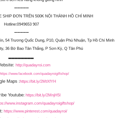
➖➖➖➖➖
FREE SHIP ĐƠN TRÊN 500K NỘI THÀNH HỒ CHÍ MINH
Hotline:0949653 907
➖➖➖➖➖
Tín, 54 Trương Quốc Dung, P10, Quận Phú Nhuận, Tp Hồ Chí Minh
ity, 36 Bờ Bao Tân Thắng, P Sơn Kỳ, Q Tân Phú
▂▂▂▂▂▂▂▂
ebsite:
http://quadayroi.com
https://www.facebook.com/quadayroigiftshop/
gle Maps
:
https://bit.ly/2MtXfYH
ibe Youtube
:
https://bit.ly/2MnjH5I
tps://www.instagram.com/quadayroigiftshop/
t:
https://www.pinterest.com/quadayroi/