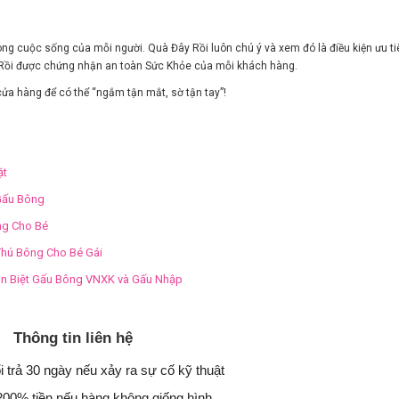
ong cuộc sống của mỗi người. Quà Đây Rồi luôn chú ý và xem đó là điều kiện ưu ti
 Rồi được chứng nhận an toàn Sức Khỏe của mỗi khách hàng.
ửa hàng để có thể “ngắm tận mắt, sờ tận tay”!
ặt
Gấu Bông
g Cho Bé
hú Bông Cho Bé Gái
n Biệt Gấu Bông VNXK và Gấu Nhập
Thông tin liên hệ
i trả 30 ngày nếu xảy ra sự cố kỹ thuật
200% tiền nếu hàng không giống hình