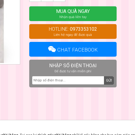
MUA QUÀ NGAY
Nhận quà liền tay
HOTLINE:
0973353102
Liên hệ ngay để được quà
CHAT FACEBOOK
NHẬP SỐ ĐIỆN THOẠI
Để được tư vấn miễn phí
GỬI