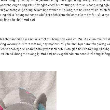
 nhồi bông
. Tại sao lại thích
gấu nhồi bông
nhỉ? Vì gấu bông cho bạn cảm giác an
ộn trong cuộc sống. Điều này nghe có vẻ hơi trẻ trung quá mức. Nhưng đừng nghĩ
ơn giản trong cuộc sống sẽ làm bạn trở nên vui sướng, tựa như con trẻ chỉ thích 
ũng nhỉ là “những trẻ con to xác” biết cách kiềm chế cảm xúc mà thôi. Hiểu được 
n các bạn sản phẩm
Voi Zizi
.
nh ảnh thân thiện.Tại sao lại là một thú bông xinh xắn?
Voi Zizi
được lên mẫu với d
tưởng vào một buổi trưa mát mẻ, hay một buổi tối yên lành, bạn nằm trên giường và
chắc chắn bạn sẽ có một tâm lý yên lành hơn. Cảm giác như có một người cùng
ười lớn đã không thể cưỡng lại
Voi Zizi
, như vậy thì các em con trẻ thì càng không