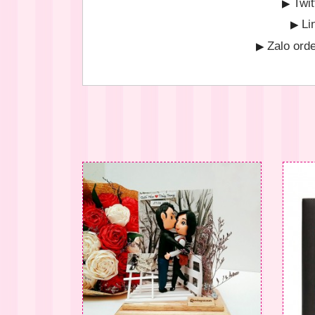
Twit
▶
Li
▶
Zalo ord
▶