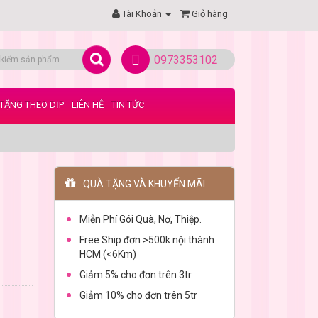
Tài Khoản
Giỏ hàng
0973353102
TẶNG THEO DỊP
LIÊN HỆ
TIN TỨC
QUÀ TẶNG VÀ KHUYẾN MÃI
Miễn Phí Gói Quà, Nơ, Thiệp.
Free Ship đơn >500k nội thành
HCM (<6Km)
Giảm 5% cho đơn trên 3tr
Giảm 10% cho đơn trên 5tr