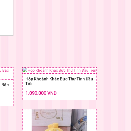
Hộp Khoảnh Khắc Bức Thư Tình Đầu
Tiên
u Bặc
Chi tiết
1.090.000 VNĐ
Chi tiết
SIZE & GIÁ
 & GIÁ