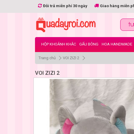
Đỗi trả miễn phí 30 ngày
Giao hàng miễn p
HỘP KHOẢNH KHẮC
GẤU BÔNG
HOA HANDMADE
Trang chủ
VOI ZIZI 2
VOI ZIZI 2