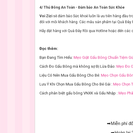
4/ Thú Bông An Toàn - Đảm bảo An Toàn Sức Khỏe
Voi Zizi
sẽ đảm bảo Sức khoẻ luôn là ưu tiên hàng đầu tr
đối với mỗi khách hàng. Các mẫu sản phẩm tại Quà Đây
Hãy đặt hàng với Quà Đây Rồi qua Hotline hoặc đến các c
Đọc thêm:
Bạn Đang Tìm Hiểu:
Mẹo Giặt Gấu Bông Chuẩn Tiệm Gi
Cách Đo Gấu Bông mà không sợ Bị Lừa Đảo:
Mẹo Đo 
Liệu Có Nên Mua Gấu Bông Cho Bé:
Mẹo Chọn Gấu Bôn
Lưu Ý Khi Chọn Mua Gấu Bông Cho Bé Gái :
Mẹo Chọn T
Cách phân biệt gấu bông VNXK và Gấu Nhập :
Mẹo Phâ
➡
Miễn phí đổ
➡
Hoàn lại 