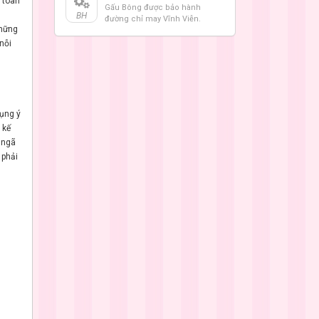
 toàn
Gấu Bông được bảo hành
BH
đường chỉ may Vĩnh Viễn.
những
nỗi
ụng ý
 kế
 ngã
 phải