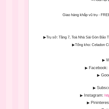
Giao hàng khắp vũ trụ - 
▶
Trụ sở: Tầng 7, Toà Nhà Sài Gòn Bảo 
▶
Tổng kho: Celadon C
W
▶
Facebook:
▶
Goo
▶
Subscr
▶
Instagram:
▶
ht
Pininteres
▶