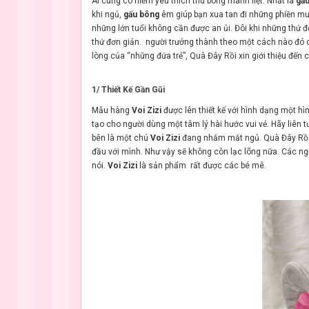
Ai cũng có niềm yêu thích thú bông mãnh liệt. Nhất là
gấu
khi ngủ,
gấu bông
êm giúp bạn xua tan đi những phiền mu
những lớn tuổi không cần được an ủi. Đôi khi những thứ đ
thứ đơn giản. người trưởng thành theo một cách nào đó c
lòng của “những đứa trẻ”, Quà Đây Rồi xin giới thiệu đế
1/ Thiết Kế Gần Gũi
Mẫu hàng
Voi Zizi
được lên thiết kế với hình dạng một hì
tạo cho người dùng một tâm lý hài hước vui vẻ. Hãy liên 
bên là một chú
Voi Zizi
đang nhắm mắt ngủ. Quà Đây Rồi 
đầu với mình. Như vậy sẽ không còn lạc lõng nữa. Các ng
nói.
Voi Zizi
là sản phẩm rất được các bé mê.