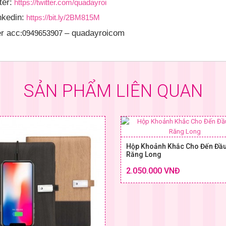
ter:
https://twitter.com/quadayroi
nkedin:
https://bit.ly/2BM815M
er acc
– quadayroicom
:0949653907
SẢN PHẨM LIÊN QUAN
Hộp Khoảnh Khắc Cho Đến Đầ
Răng Long
2.050.000 VNĐ
SIZE