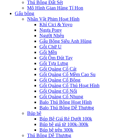
Thú Bông Đất Sét
Mô Hình Gian Hàng Tí Hon
Gấu bông
Nhân Vật Phim Hoạt Hình
Khỉ Cici & Yoyo
Ngựa Pony
Người Nhện
Gấu Bông Siêu Anh Hùng
Gỗi Chữ U
Gối Mền
Gối Ôm Đút Tay
Gối Tựa Lưng
Gối Quàng Cổ Cát
Gối Quàng Cổ Mềm Cao Su
Gối Quàng Cổ Bông
Gối Quàng Cổ Thú Hoạt Hình
Gối Quàng Cổ Nổi
Gối Quàng Cổ Nhung
Balo Thú Bông Hoạt Hình
Balo Thú Bông Dễ Thương
Búp bê
Búp Bê Giá Rẻ Dưới 100k
Búp bê giá từ 100k-300k
Búp bê trên 300k
Thú Bông Dễ Thương