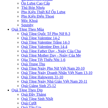
Ốp Lưng Cao Cấp
Thú Bóp Nhựa
Phụ Kiện Thiết Kế Ốp Lưng
Phụ Kiện Điện Thoại
Móc Khoá
Squishy
Quà Tặng Theo Mùa
Quà Tặng Quốc Tế Phụ Nữ 8-3
Quà Tặng Valentine 14-2
Quà Tặng Valentine Trắng 14-3
Quà Tặng Valentine Đen 14-4
Quà Tặng Father Day - Ngày Của Cha
Quà Tặng Mother Day - Ngày Của Mẹ
Qùa Tặng Tết Thiếu Nhi 1-6
Quà Trung Thu
Quà Tặng Ngày Phụ Nữ Việt Nam 20-10
Quà Tặng Ngày Doanh Nhân Việt Nam 13-10
Quà Tặng Haloween 31-10
Quà Tặng Ngày Nhà Giáo Việt Nam 20-11
Quà Giáng Sinh 25-12
Quà Tặng Theo Dịp
Quà Đầy Tháng
Quà Tặng Sinh Nhật
Quà Cưới
Quà Tân Gia