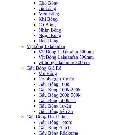
Chó Bông
Gà Bông
Mèo Bông
Khỉ Bông
Cá Bông
Nhím Bông
Ngựa Bông
Heo Bông
Vịt bông Lalafanfan
Vịt Bông Lalafanfan 300mm
Vịt Bông Lalafanfan 500mm
vịt bông lalafanfan 800mm
Gấu Bông Giá Rẻ
Voi Bông
Combo gấu + mền
Gấu Bông 100k
Gấu Bông 100k-200k
Gấu Bông 200k-500k
Gấu Bông 500k-1tr
Gấu Bông 1tr-2tr
Gấu Bông trên 2tr
Gấu Bông Hoạt Hình
Gấu Bông Totoro
Gấu Bông Stitch
Gấu Bông Rilakuma