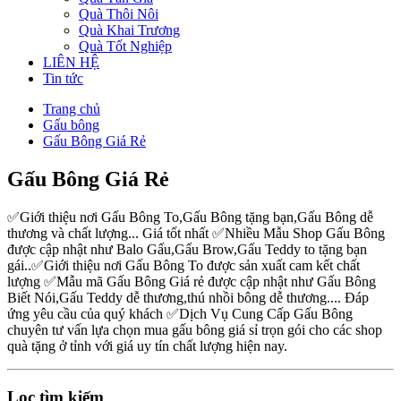
Quà Thôi Nôi
Quà Khai Trương
Quà Tốt Nghiệp
LIÊN HỆ
Tin tức
Trang chủ
Gấu bông
Gấu Bông Giá Rẻ
Gấu Bông Giá Rẻ
✅Giới thiệu nơi Gấu Bông To,Gấu Bông tặng bạn,Gấu Bông dễ
thương và chất lượng... Giá tốt nhất ✅Nhiều Mẫu Shop Gấu Bông
được cập nhật như Balo Gấu,Gấu Brow,Gấu Teddy to tặng bạn
gái..✅Giới thiệu nơi Gấu Bông To được sản xuất cam kết chất
lượng ✅Mẫu mã Gấu Bông Giá rẻ được cập nhật như Gấu Bông
Biết Nói,Gấu Teddy dễ thương,thú nhồi bông dễ thương.... Đáp
ứng yêu cầu của quý khách ✅Dịch Vụ Cung Cấp Gấu Bông
chuyên tư vấn lựa chọn mua gấu bông giá sỉ trọn gói cho các shop
quà tặng ở tỉnh với giá uy tín chất lượng hiện nay.
Lọc tìm kiếm