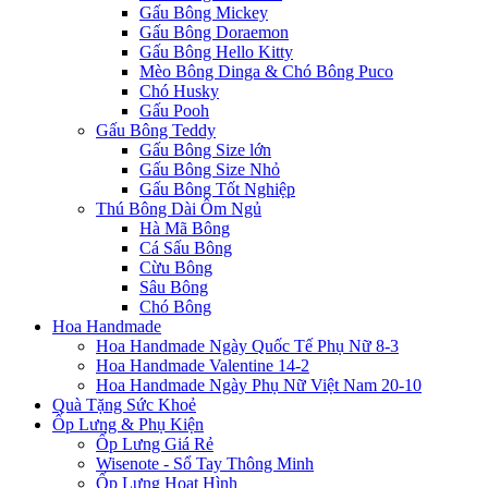
Gấu Bông Mickey
Gấu Bông Doraemon
Gấu Bông Hello Kitty
Mèo Bông Dinga & Chó Bông Puco
Chó Husky
Gấu Pooh
Gấu Bông Teddy
Gấu Bông Size lớn
Gấu Bông Size Nhỏ
Gấu Bông Tốt Nghiệp
Thú Bông Dài Ôm Ngủ
Hà Mã Bông
Cá Sấu Bông
Cừu Bông
Sâu Bông
Chó Bông
Hoa Handmade
Hoa Handmade Ngày Quốc Tế Phụ Nữ 8-3
Hoa Handmade Valentine 14-2
Hoa Handmade Ngày Phụ Nữ Việt Nam 20-10
Quà Tặng Sức Khoẻ
Ốp Lưng & Phụ Kiện
Ốp Lưng Giá Rẻ
Wisenote - Sổ Tay Thông Minh
Ốp Lưng Hoạt Hình