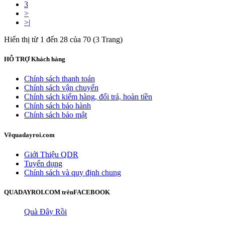
3
>
>|
Hiển thị từ 1 đến 28 của 70 (3 Trang)
HỖ TRỢ
Khách hàng
Chính sách thanh toán
Chính sách vận chuyển
Chính sách kiểm hàng, đổi trả, hoàn tiền
Chính sách bảo hành
Chính sách bảo mật
Về
quadayroi.com
Giới Thiệu QDR
Tuyển dụng
Chính sách và quy định chung
QUADAYROI.COM trên
FACEBOOK
Quà Đây Rồi