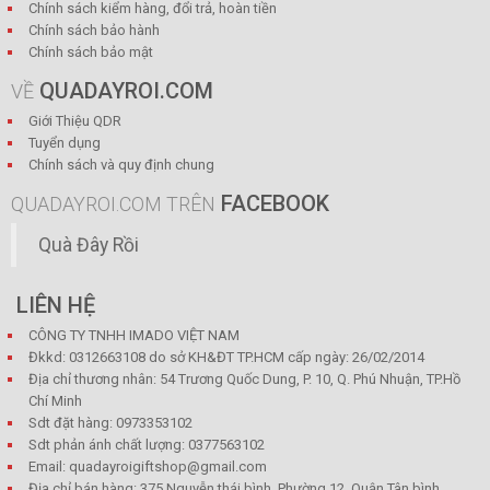
Chính sách kiểm hàng, đổi trả, hoàn tiền
Chính sách bảo hành
Chính sách bảo mật
QUADAYROI.COM
VỀ
Giới Thiệu QDR
Tuyển dụng
Chính sách và quy định chung
FACEBOOK
QUADAYROI.COM TRÊN
Quà Đây Rồi
LIÊN HỆ
CÔNG TY TNHH IMADO VIỆT NAM
Đkkd: 0312663108 do sở KH&ĐT TP.HCM cấp ngày: 26/02/2014
Địa chỉ thương nhân: 54 Trương Quốc Dung, P. 10, Q. Phú Nhuận, TP.Hồ
Chí Minh
Sdt đặt hàng: 0973353102
Sdt phản ánh chất lượng: 0377563102
Email: quadayroigiftshop@gmail.com
Địa chỉ bán hàng: 375 Nguyễn thái bình, Phường 12, Quận Tân bình,