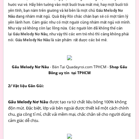
hước vui vẻ. Hãy liên tưởng vào một buổi trưa mát mẻ, hay một buổi tối
yên tĩnh, bạn nằm trên giường và kế bên là một chú
Gấu Melody Nơ
Nâu
đang nhắm mắt ngủ. Quà Đây Rồi chắc chắn bạn sẽ có một tâm lý
yên lành hơn. Cảm giác như có một người cùng nhắm mắt ngủ với mình.
Như vậy sẽ không còn lạc lõng nữa. Các người lớn đã không thể cản
lại
Gấu Melody Nơ Nâu
, như vậy thì các em trẻ nhỏ thì càng không phải
nói.
Gấu Melody Nơ Nâu
là sản phẩm rất được các bé mê.
Gấu Melody Nơ Nâu
- Bán Tại Quadayroi.com TPHCM -
Shop Gấu
Bông uy tín tại TPHCM
2/ Vật liệu Gần Gũi:
Gấu Melody Nơ Nâu
được tạo ra từ chất liệu bông 100% không
độn mút. Đặc biệt, lớp vải bên ngoài được thiết kế một cách chỉnh
chu, gia công tỉ mỉ, chất vải mềm mại, chắc chắn sẽ cho người dùng
cảm giác dễ chịu.