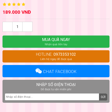
189.000 VNĐ
MUA QUÀ NGAY
Nhận quà liền tay
HOTLINE:
0973353102
Liên hệ ngay để được quà
CHAT FACEBOOK
NHẬP SỐ ĐIỆN THOẠI
Để được tư vấn miễn phí
GỬI