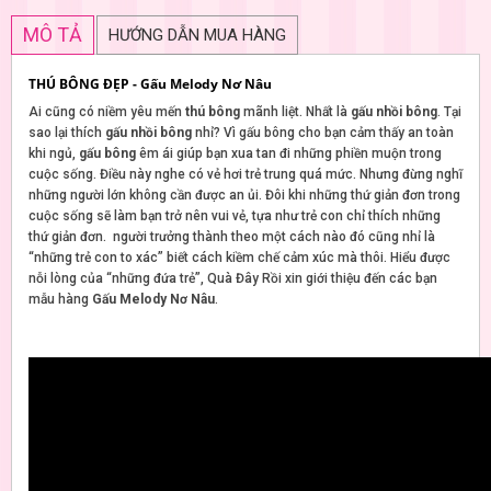
MÔ TẢ
HƯỚNG DẪN MUA HÀNG
THÚ BÔNG ĐẸP - Gấu Melody Nơ Nâu
Ai cũng có niềm yêu mến
thú bông
mãnh liệt. Nhất là
gấu nhồi bông
. Tại
sao lại thích
gấu nhồi bông
nhỉ? Vì gấu bông cho bạn cảm thấy an toàn
khi ngủ,
gấu bông
êm ái giúp bạn xua tan đi những phiền muộn trong
cuộc sống. Điều này nghe có vẻ hơi trẻ trung quá mức. Nhưng đừng nghĩ
những người lớn không cần được an ủi. Đôi khi những thứ giản đơn trong
cuộc sống sẽ làm bạn trở nên vui vẻ, tựa như trẻ con chỉ thích những
thứ giản đơn. người trưởng thành theo một cách nào đó cũng nhỉ là
“những trẻ con to xác” biết cách kiềm chế cảm xúc mà thôi. Hiểu được
nỗi lòng của “những đứa trẻ”, Quà Đây Rồi xin giới thiệu đến các bạn
mẫu hàng
Gấu Melody Nơ Nâu
.