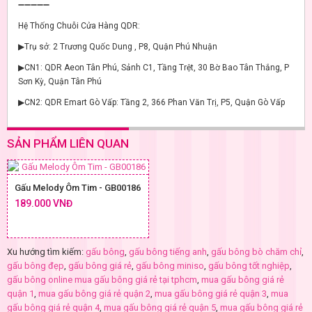
➖➖➖➖➖
Hệ Thống Chuỗi Cửa Hàng QDR:
▶Trụ sở: 2 Trương Quốc Dung , P8, Quận Phú Nhuận
▶CN1: QDR Aeon Tân Phú, Sảnh C1, Tầng Trệt, 30 Bờ Bao Tân Thắng, P
Sơn Kỳ, Quận Tân Phú
▶CN2: QDR Emart Gò Vấp: Tầng 2, 366 Phan Văn Trị, P5, Quận Gò Vấp
SẢN PHẨM LIÊN QUAN
Gấu Melody Ôm Tim - GB00186
189.000 VNĐ
Xu hướng tìm kiếm:
gấu bông
,
gấu bông tiếng anh
,
gấu bông bò chăm chỉ
,
gấu bông đẹp
,
gấu bông giá rẻ
,
gấu bông miniso
,
gấu bông tốt nghiệp
,
gấu bông online mua gấu bông giá rẻ tại tphcm
,
mua gấu bông giá rẻ
quận 1
,
mua gấu bông giá rẻ quận 2
,
mua gấu bông giá rẻ quận 3
,
mua
gấu bông giá rẻ quận 4
,
mua gấu bông giá rẻ quận 5
,
mua gấu bông giá rẻ