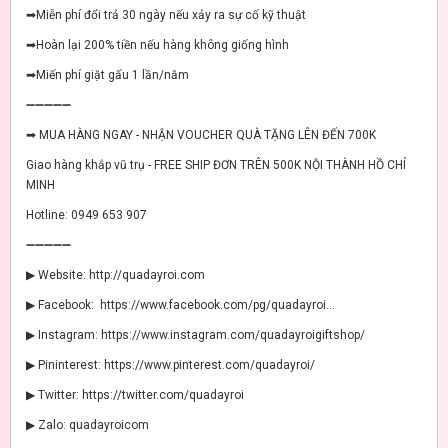
➡Miễn phí đổi trả 30 ngày nếu xảy ra sự cố kỹ thuật
➡Hoàn lại 200% tiền nếu hàng không giống hình
➡Miến phí giặt gấu 1 lần/năm
➖➖➖➖➖
➡ MUA HÀNG NGAY - NHẬN VOUCHER QUÀ TẶNG LÊN ĐẾN 700K
Giao hàng khắp vũ trụ - FREE SHIP ĐƠN TRÊN 500K NỘI THÀNH HỒ CHÍ
MINH
Hotline: 0949 653 907
➖➖➖➖➖
▶ Website: http://quadayroi.com
▶ Facebook: https://www.facebook.com/pg/quadayroi...
▶ Instagram: https://www.instagram.com/quadayroigiftshop/
▶ Pininterest: https://www.pinterest.com/quadayroi/
▶ Twitter: https://twitter.com/quadayroi
▶ Zalo: quadayroicom