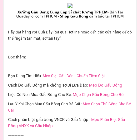
Xưởng Gấu Bông Cung Cấp Sỉ chất lượng TPHCM
- Bán Tại
Quadayroi.com TPHCM -
Shop Gấu Bông
đảm bảo tại TPHCM
Hãy đặt hàng với Quà Đây Rồi qua Hotline hoặc đến các cửa hàng để có
thể “ngắm tận mắt, sờ tận tay”!
Đọc thêm:
Bạn Đang Tìm Hiểu:
Mẹo Giặt Gấu Bông Chuẩn Tiệm Giặt
Cách Đo Gấu Bông mà không sợ Bị Lừa Đảo:
Mẹo Đo Gấu Bông
Liệu Có Nên Mua Gấu Bông Cho Bé:
Mẹo Chọn Gấu Bông Cho Bé
Lưu Ý Khi Chọn Mua Gấu Bông Cho Bé Gái :
Mẹo Chọn Thú Bông Cho Bé
Gái
Cách phân biệt gấu bông VNXK và Gấu Nhập :
Mẹo Phân Biệt Gấu
Bông VNXK và Gấu Nhập
➖➖➖➖➖