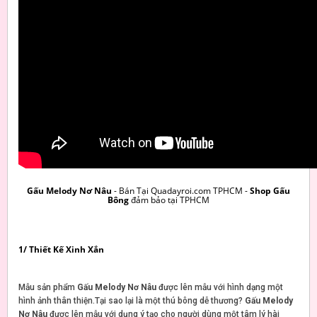
Gấu Melody Nơ Nâu
- Bán Tại Quadayroi.com TPHCM -
Shop Gấu
Bông
đảm bảo tại TPHCM
1/ Thiết Kế Xinh Xắn
Mẫu sản phẩm
Gấu Melody Nơ Nâu
được lên mẫu với hình dạng một
hình ảnh thân thiện.Tại sao lại là một thú bông dễ thương?
Gấu Melody
Nơ Nâu
được lên mẫu với dụng ý tạo cho người dùng một tâm lý hài