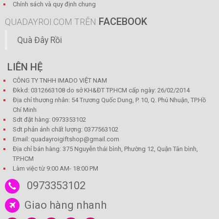
Chính sách và quy định chung
FACEBOOK
QUADAYROI.COM TRÊN
Quà Đây Rồi
LIÊN HỆ
CÔNG TY TNHH IMADO VIỆT NAM
Đkkd: 0312663108 do sở KH&ĐT TP.HCM cấp ngày: 26/02/2014
Địa chỉ thương nhân: 54 Trương Quốc Dung, P. 10, Q. Phú Nhuận, TP.Hồ
Chí Minh
Sdt đặt hàng: 0973353102
Sdt phản ánh chất lượng: 0377563102
Email: quadayroigiftshop@gmail.com
Địa chỉ bán hàng: 375 Nguyễn thái bình, Phường 12, Quận Tân bình,
TP.HCM
Làm việc từ 9:00 AM- 18:00 PM
0973353102
Giao hàng nhanh