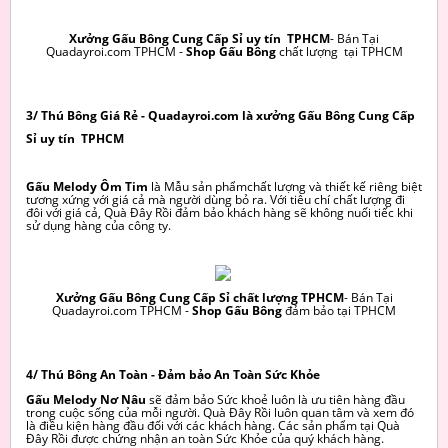
Xưởng Gấu Bông Cung Cấp Sỉ uy tín TPHCM
- Bán Tại
Quadayroi.com TPHCM -
Shop Gấu Bông
chất lượng tại TPHCM
3/ Thú Bông Giá Rẻ - Quadayroi.com là xưởng Gấu Bông Cung Cấp
Sỉ uy tín TPHCM
Gấu Melody Ôm Tim
là Mẫu sản phẩmchất lượng và thiết kế riêng biệt
tương xứng với giá cả mà người dùng bỏ ra. Với tiêu chí chất lượng đi
đôi với giá cả, Quà Đây Rồi đảm bảo khách hàng sẽ không nuối tiếc khi
sử dụng hàng của công ty.
Xưởng Gấu Bông Cung Cấp Sỉ chất lượng TPHCM
- Bán Tại
Quadayroi.com TPHCM -
Shop Gấu Bông
đảm bảo tại TPHCM
4/ Thú Bông An Toàn - Đảm bảo An Toàn Sức Khỏe
Gấu Melody Nơ Nâu
sẽ đảm bảo Sức khoẻ luôn là ưu tiên hàng đầu
trong cuộc sống của mỗi người. Quà Đây Rồi luôn quan tâm và xem đó
là điều kiện hàng đầu đối với các khách hàng. Các sản phẩm tại Quà
Đây Rồi được chứng nhận an toàn Sức Khỏe của quý khách hàng.