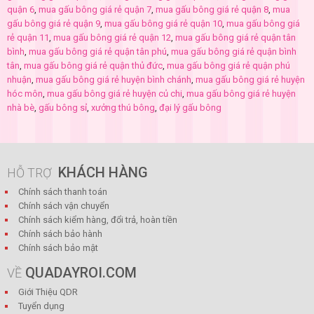
quận 6
,
mua gấu bông giá rẻ quận 7
,
mua gấu bông giá rẻ quận 8
,
mua
gấu bông giá rẻ quận 9
,
mua gấu bông giá rẻ quận 10
,
mua gấu bông giá
rẻ quận 11
,
mua gấu bông giá rẻ quận 12
,
mua gấu bông giá rẻ quận tân
bình
,
mua gấu bông giá rẻ quận tân phú
,
mua gấu bông giá rẻ quận bình
tân
,
mua gấu bông giá rẻ quận thủ đức
,
mua gấu bông giá rẻ quận phú
nhuận
,
mua gấu bông giá rẻ huyện bình chánh
,
mua gấu bông giá rẻ huyện
hóc môn
,
mua gấu bông giá rẻ huyện củ chi
,
mua gấu bông giá rẻ huyện
nhà bè
,
gấu bông sỉ
,
xưởng thú bông
,
đại lý gấu bông
KHÁCH HÀNG
HỖ TRỢ
Chính sách thanh toán
Chính sách vận chuyển
Chính sách kiểm hàng, đổi trả, hoàn tiền
Chính sách bảo hành
Chính sách bảo mật
QUADAYROI.COM
VỀ
Giới Thiệu QDR
Tuyển dụng