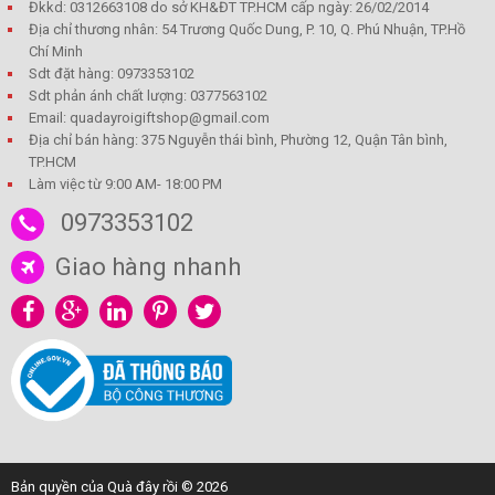
Đkkd: 0312663108 do sở KH&ĐT TP.HCM cấp ngày: 26/02/2014
Địa chỉ thương nhân: 54 Trương Quốc Dung, P. 10, Q. Phú Nhuận, TP.Hồ
Chí Minh
Sdt đặt hàng: 0973353102
Sdt phản ánh chất lượng: 0377563102
Email: quadayroigiftshop@gmail.com
Địa chỉ bán hàng: 375 Nguyễn thái bình, Phường 12, Quận Tân bình,
TP.HCM
Làm việc từ 9:00 AM- 18:00 PM
0973353102
Giao hàng nhanh
Bản quyền của Quà đây rồi © 2026