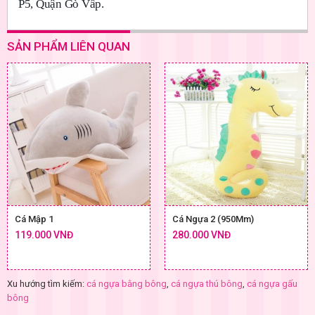
P5, Quận Gò Vấp.
SẢN PHẨM LIÊN QUAN
Cá Mập 1
Cá Ngựa 2 (950Mm)
119.000 VNĐ
280.000 VNĐ
Xu hướng tìm kiếm:
cá ngựa bằng bông
,
cá ngựa thú bông
,
cá ngựa gấu
bông