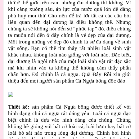
thứ ở thế giới trên cạn, nhưng đại dương thì không. Vì
khi càng xuống sâu, áp lực của nước quá lớn dễ dàng
phá huỷ mọi thứ. Cho nên để trả lời tất cả các câu hỏi
liên quan đến đại dương là điều không thể. Nhưng
chúng ta sẽ không nói đến sự “phức tạp” đó, điều chúng
ta muốn nói đến ở đây chính là vẻ đẹp của đại dương.
Một trong những vẻ đẹp đó chính là sự đa dạng về sinh
vật sống. Bạn có thể tìm thấy rất nhiều loài sinh vật
khác nhau, không loài nào giống với loài nào. Đặc biệt,
đại dương là ngôi nhà của một loài sinh vật rất đặc sắc
mà khi nhìn vào ta không thể không cảm thấy phấn
chấn hơn. Đó chính là cá ngựa. Quà Đây Rồi xin giới
thiệu đến mọi người sản phẩm Cá Ngựa bông độc đáo.
Thiết kế:
sản phẩm Cá Ngựa bông được thiết kế với
hình dạng chú cá ngựa rất đáng yêu. Loài cá ngựa đặc
biệt chính là dựa vào hình dáng của chúng. Chúng
không hề giống với bất cứ loài cá, loài lươn hay bất cứ
loài bò sát nào trong lòng đại dương. Chính bởi hình