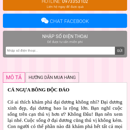
HOTLINE:
0973353102
Liên hệ ngay để được quà
CHAT FACEBOOK
NHẬP SỐ ĐIỆN THOẠI
Để được tư vấn miễn phí
GỬI
MÔ TẢ
HƯỚNG DẪN MUA HÀNG
CÁ NGỰA BÔNG ĐỘC ĐÁO
Có ai thích khám phá đại dương không nhỉ? Đại dương
xinh đẹp, đại dương bao la rộng lớn. Bạn nghĩ cuộc
sống trên cạn thú vị hơn ư? Không Đâu! Bạn nên xem
lại nhé. Cuộc sống ở đại dương cũng thú vị không kém.
Con người có thể phần nào đã khám phá hết tất cả mọi