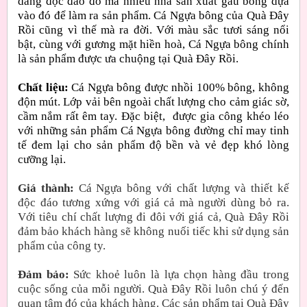
dáng độc đáo đó mà nhiều nhà sản xuất gấu bông dựa
vào đó để làm ra sản phẩm. Cá Ngựa bông của Quà Đây
Rồi cũng vì thế mà ra đời. Với màu sắc tươi sáng nổi
bật, cùng với gương mặt hiền hoà, Cá Ngựa bông chính
là sản phẩm được ưa chuộng tại Quà Đây Rồi.
Chất liệu:
Cá Ngựa bông được nhồi 100% bông, không
độn mút. Lớp vải bên ngoài chất lượng cho cảm giác sờ,
cầm nắm rất êm tay. Đặc biệt,
được gia công khéo léo
với những sản phẩm Cá Ngựa bông đường chỉ may tinh
tế đem lại cho sản phẩm độ bền và vẻ đẹp khó lòng
cưỡng lại.
Giá thành:
Cá Ngựa bông với chất lượng và thiết kế
độc đáo tương xứng với giá cả mà người dùng bỏ ra.
Với tiêu chí chất lượng đi đôi với giá cả, Quà Đây Rồi
đảm bảo khách hàng sẽ không nuối tiếc khi sử dụng sản
phẩm của công ty.
Đảm bảo:
Sức khoẻ luôn là lựa chọn hàng đầu trong
cuộc sống của mỗi người. Quà Đây Rồi luôn chú ý đến
quan tâm đó của khách hàng. Các sản phẩm tại Quà Đây