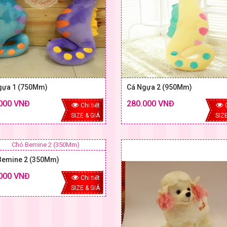
gựa 1 (750Mm)
Cá Ngựa 2 (950Mm)
000 VNĐ
280.000 VNĐ
Chi tiết
SIZE & GIÁ
SIZE
Bemine 2 (350Mm)
000 VNĐ
Chi tiết
SIZE & GIÁ