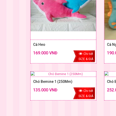
Cá Heo
Cá N
169.000 VNĐ
190.
Chi tiết
SIZE & GIÁ
Chó Bemine 1 (250Mm)
Chó 
135.000 VNĐ
252.
Chi tiết
SIZE & GIÁ