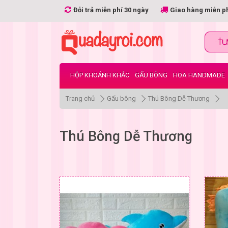
Đỗi trả miễn phí 30 ngày
Giao hàng miễn p
HỘP KHOẢNH KHẮC
GẤU BÔNG
HOA HANDMADE
Trang chủ
Gấu bông
Thú Bông Dễ Thương
Thú Bông Dễ Thương