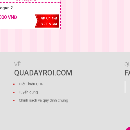
Negun 2
000 VNĐ
Chi tiết
SIZE & GIÁ
VỀ
Q
QUADAYROI.COM
F
Giới Thiệu QDR
Tuyển dụng
Chính sách và quy định chung