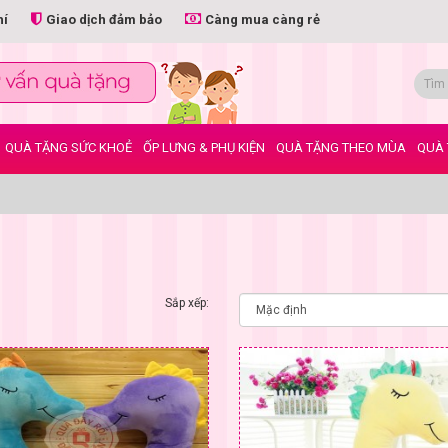
hí
Giao dịch đảm bảo
Càng mua càng rẻ
QUÀ TẶNG SỨC KHOẺ
ỐP LƯNG & PHỤ KIỆN
QUÀ TẶNG THEO MÙA
QUÀ 
Sắp xếp: