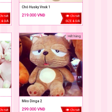
Chó Husky Vnxk 1
219.000 VNĐ
Chi tiết
Chi tiết
 & GIÁ
SIZE & GIÁ
Hết hàng
Mèo Dinga 2
299.000 VNĐ
Chi tiết
Chi tiết