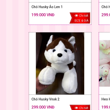
Chó Husky Áo Len 1
Chó 
199.000 VNĐ
299.
Chi tiết
SIZE & GIÁ
Chó Husky Vnxk 2
Heo 
299.000 VNĐ
199.
Chi tiết