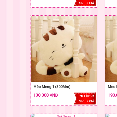
SIZE & GIÁ
Mèo Meng 1 (300Mm)
Mèo 
130.000 VNĐ
190.
Chi tiết
SIZE & GIÁ