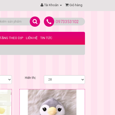
Tài Khoản
Giỏ hàng
0973353102
TẶNG THEO DỊP
LIÊN HỆ
TIN TỨC
Hiển thị: