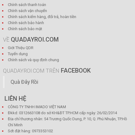
Chính sách thanh toán
Chính sách vận chuyển
Chính sách kiểm hàng, đổi trả, hoàn tiền
Chính sách bảo hành
Chính sách bảo mật
QUADAYROI.COM
VỀ
Giới Thiệu QDR
Tuyển dụng
Chính sách và quy định chung
FACEBOOK
QUADAYROI.COM TRÊN
Quà Đây Rồi
LIÊN HỆ
CÔNG TY TNHH IMADO VIỆT NAM
Đkkd: 0312663108 do sở KH&ĐT TP.HCM cấp ngày: 26/02/2014
Địa chỉ thương nhân: 54 Trương Quốc Dung, P. 10, Q. Phú Nhuận, TP.Hồ
Chí Minh
Sdt đặt hàng: 0973353102