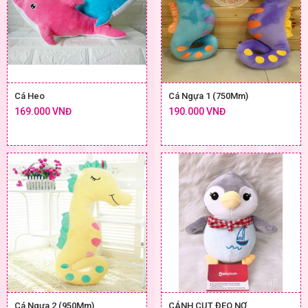
Cá Heo
Cá Ngựa 1 (750Mm)
169.000 VNĐ
190.000 VNĐ
Cá Ngựa 2 (950Mm)
CÁNH CỤT ĐEO NƠ