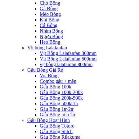
Chó Bông
Gà Bông
Mèo Bông
Khỉ Bông
Cá Bông
Nhím Bông
Ngựa Bông
Heo Bông
Vịt bông Lalafanfan
Vịt Bông Lalafanfan 300mm
Vịt Bông Lalafanfan 500mm
vịt bông lalafanfan 800mm
Gấu Bông Giá Rẻ
Voi Bông
Combo gấu + mền
Gấu Bông 100k
Gấu Bông 100k-200k
Gấu Bông 200k-500k
Gấu Bông 500k-1tr
Gấu Bông 1tr-2tr
Gấu Bông trên 2tr
Gấu Bông Hoạt Hình
Gấu Bông Totoro
Gấu Bông Stitch
Gấu Bông Rilakuma