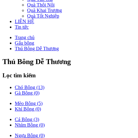
Quà Thôi Nôi
Quà Khai Trương
Quà Tốt Nghiệp
LIÊN HỆ
Tin tức
Trang chủ
Gấu bông
Thú Bông Dễ Thương
Thú Bông Dễ Thương
Lọc tìm kiếm
Chó Bông (13)
Gà Bông (0)
Mèo Bông (5)
Khỉ Bông (0)
Cá Bông (3)
Nhím Bông (0)
Ngựa Bông (0)