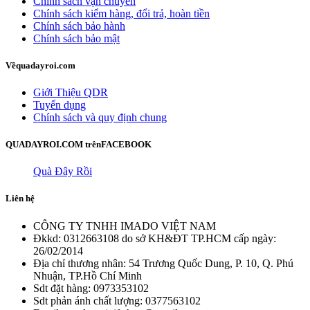
Chính sách vận chuyển
Chính sách kiểm hàng, đổi trả, hoàn tiền
Chính sách bảo hành
Chính sách bảo mật
Về
quadayroi.com
Giới Thiệu QDR
Tuyển dụng
Chính sách và quy định chung
QUADAYROI.COM trên
FACEBOOK
Quà Đây Rồi
Liên hệ
CÔNG TY TNHH IMADO VIỆT NAM
Đkkd: 0312663108 do sở KH&ĐT TP.HCM cấp ngày:
26/02/2014
Địa chỉ thương nhân: 54 Trương Quốc Dung, P. 10, Q. Phú
Nhuận, TP.Hồ Chí Minh
Sdt đặt hàng: 0973353102
Sdt phản ánh chất lượng: 0377563102