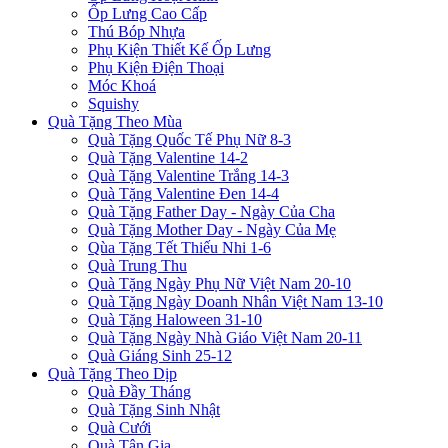
Ốp Lưng Cao Cấp
Thú Bóp Nhựa
Phụ Kiện Thiết Kế Ốp Lưng
Phụ Kiện Điện Thoại
Móc Khoá
Squishy
Quà Tặng Theo Mùa
Quà Tặng Quốc Tế Phụ Nữ 8-3
Quà Tặng Valentine 14-2
Quà Tặng Valentine Trắng 14-3
Quà Tặng Valentine Đen 14-4
Quà Tặng Father Day - Ngày Của Cha
Quà Tặng Mother Day - Ngày Của Mẹ
Qùa Tặng Tết Thiếu Nhi 1-6
Quà Trung Thu
Quà Tặng Ngày Phụ Nữ Việt Nam 20-10
Quà Tặng Ngày Doanh Nhân Việt Nam 13-10
Quà Tặng Haloween 31-10
Quà Tặng Ngày Nhà Giáo Việt Nam 20-11
Quà Giáng Sinh 25-12
Quà Tặng Theo Dịp
Quà Đầy Tháng
Quà Tặng Sinh Nhật
Quà Cưới
Quà Tân Gia