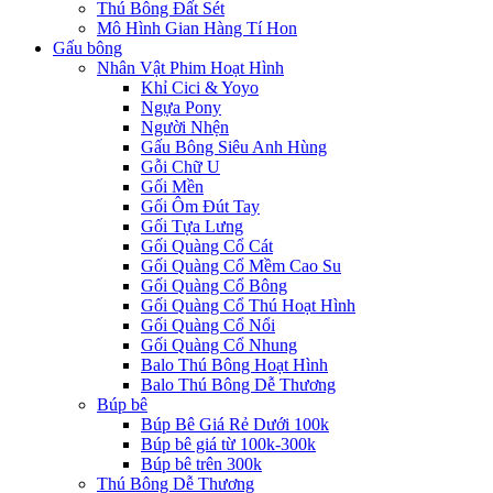
Thú Bông Đất Sét
Mô Hình Gian Hàng Tí Hon
Gấu bông
Nhân Vật Phim Hoạt Hình
Khỉ Cici & Yoyo
Ngựa Pony
Người Nhện
Gấu Bông Siêu Anh Hùng
Gỗi Chữ U
Gối Mền
Gối Ôm Đút Tay
Gối Tựa Lưng
Gối Quàng Cổ Cát
Gối Quàng Cổ Mềm Cao Su
Gối Quàng Cổ Bông
Gối Quàng Cổ Thú Hoạt Hình
Gối Quàng Cổ Nổi
Gối Quàng Cổ Nhung
Balo Thú Bông Hoạt Hình
Balo Thú Bông Dễ Thương
Búp bê
Búp Bê Giá Rẻ Dưới 100k
Búp bê giá từ 100k-300k
Búp bê trên 300k
Thú Bông Dễ Thương