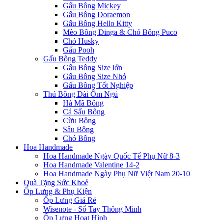
Gấu Bông Mickey
Gấu Bông Doraemon
Gấu Bông Hello Kitty
Mèo Bông Dinga & Chó Bông Puco
Chó Husky
Gấu Pooh
Gấu Bông Teddy
Gấu Bông Size lớn
Gấu Bông Size Nhỏ
Gấu Bông Tốt Nghiệp
Thú Bông Dài Ôm Ngủ
Hà Mã Bông
Cá Sấu Bông
Cừu Bông
Sâu Bông
Chó Bông
Hoa Handmade
Hoa Handmade Ngày Quốc Tế Phụ Nữ 8-3
Hoa Handmade Valentine 14-2
Hoa Handmade Ngày Phụ Nữ Việt Nam 20-10
Quà Tặng Sức Khoẻ
Ốp Lưng & Phụ Kiện
Ốp Lưng Giá Rẻ
Wisenote - Sổ Tay Thông Minh
Ốp Lưng Hoạt Hình