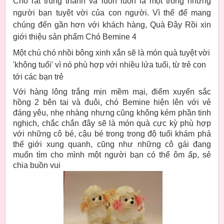
Chó rất trung thành và luôn luôn là một trong những
người bạn tuyệt vời của con người. Vì thế để mang
chúng đến gần hơn với khách hàng, Quà Đây Rồi xin
giới thiệu sản phẩm Chó Bemine 4
Một chú chó nhồi bông xinh xắn sẽ là món quà tuyệt vời
'không tuổi' vì nó phù hợp với nhiều lứa tuổi, từ trẻ con
tới các bạn trẻ
Với hàng lông trắng mịn mềm mại, điểm xuyến sắc
hồng 2 bên tai và đuôi, chó Bemine hiện lên với vẻ
đáng yêu, nhẹ nhàng nhưng cũng không kém phần tinh
nghịch, chắc chắn đây sẽ là món quà cực kỳ phù hợp
với những cô bé, cậu bé trong trong độ tuổi khám phá
thế giới xung quanh, cũng như những cô gái đang
muốn tìm cho mình một người bạn có thể ôm ấp, sẻ
chia buồn vui