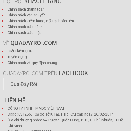
KHÁCH HÀNG
HỖ TRỢ
Chính sách thanh toán
Chính sách vận chuyển
Chính sách kiểm hàng, đổi trả, hoàn tiền
Chính sách bảo hành
Chính sách bảo mật
QUADAYROI.COM
VỀ
Giới Thiệu QDR
Tuyển dụng
Chính sách và quy định chung
FACEBOOK
QUADAYROI.COM TRÊN
Quà Đây Rồi
LIÊN HỆ
CÔNG TY TNHH IMADO VIỆT NAM
Đkkd: 0312663108 do sở KH&ĐT TP.HCM cấp ngày: 26/02/2014
Địa chỉ thương nhân: 54 Trương Quốc Dung, P. 10, Q. Phú Nhuận, TP.Hồ
Chí Minh