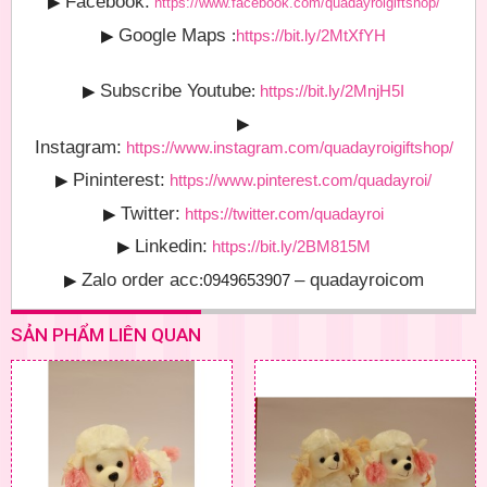
Facebook:
▶
https://www.facebook.com/quadayroigiftshop/
Google Maps
▶
:
https://bit.ly/2MtXfYH
Subscribe Youtube
▶
:
https://bit.ly/2MnjH5I
▶
Instagram:
https://www.instagram.com/quadayroigiftshop/
Pininterest:
▶
https://www.pinterest.com/quadayroi/
Twitter:
▶
https://twitter.com/quadayroi
Linkedin:
▶
https://bit.ly/2BM815M
Zalo order acc
– quadayroicom
▶
:0949653907
SẢN PHẨM LIÊN QUAN