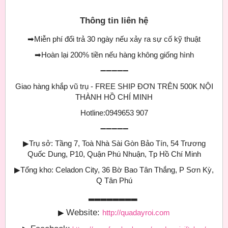
Thông tin liên hệ
➡
Miễn phí đổi trả 30 ngày nếu xảy ra sự cố kỹ thuật
➡
Hoàn lại 200% tiền nếu hàng không giống hình
➖➖➖➖➖
Giao hàng khắp vũ trụ - FREE SHIP ĐƠN TRÊN 500K NỘI
THÀNH HỒ CHÍ MINH
Hotline:0949653 907
➖➖➖➖➖
▶
Trụ sở: Tầng 7, Toà Nhà Sài Gòn Bảo Tín, 54 Trương
Quốc Dung, P10, Quận Phú Nhuận, Tp Hồ Chí Minh
▶
Tổng kho: Celadon City, 36 Bờ Bao Tân Thắng, P Sơn Kỳ,
Q Tân Phú
▂▂▂▂▂▂▂▂
Website:
▶
http://quadayroi.com