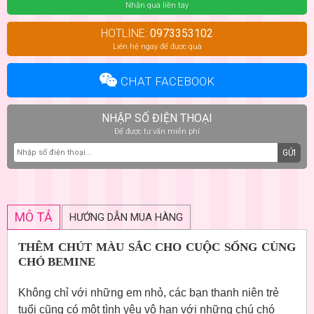
Nhận quà liền tay
HOTLINE:
0973353102
Liên hệ ngay để được quà
CHAT FACEBOOK
NHẬP SỐ ĐIỆN THOẠI
Để được tư vấn miễn phí
GỬI
MÔ TẢ
HƯỚNG DẪN MUA HÀNG
THÊM CHÚT MÀU SẮC CHO CUỘC SỐNG CÙNG
CHÓ BEMINE
Không chỉ với những em nhỏ, các bạn thanh niên trẻ
tuổi cũng có một tình yêu vô hạn với những chú chó